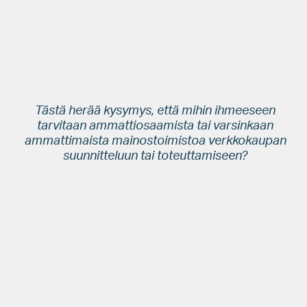
Muutamassa tunnissa kauppa on valmis ja tuotteesi on tarjolla
globaalille neljän miljardin potentiaalisen asiakkaan joukolle.
Tästä herää kysymys, että mihin ihmeeseen
tarvitaan ammattiosaamista tai varsinkaan
ammattimaista mainostoimistoa verkkokaupan
suunnitteluun tai toteuttamiseen?
Tässä blogitekstissä pureudun siihen, mitä perustavanlaatuisia
haasteita kuluttajaverkkokauppaprojektin suunnitteluvaiheessa
saatetaan kohdata, miten meillä Sinisellä Härällä lähestytään
verkkokauppatoteutuksia ja miten laadukas käyttöliittymäsuunnittelu
voi auttaa selviytymään kovenevasta kilpailusta voittajana.