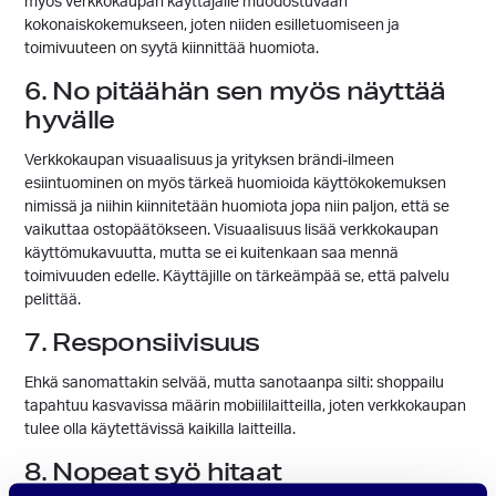
myös verkkokaupan käyttäjälle muodostuvaan
kokonaiskokemukseen, joten niiden esilletuomiseen ja
toimivuuteen on syytä kiinnittää huomiota.
6. No pitäähän sen myös näyttää
hyvälle
Verkkokaupan visuaalisuus ja yrityksen brändi-ilmeen
esiintuominen on myös tärkeä huomioida käyttökokemuksen
nimissä ja niihin kiinnitetään huomiota jopa niin paljon, että se
vaikuttaa ostopäätökseen. Visuaalisuus lisää verkkokaupan
käyttömukavuutta, mutta se ei kuitenkaan saa mennä
toimivuuden edelle. Käyttäjille on tärkeämpää se, että palvelu
pelittää.
7. Responsiivisuus
Ehkä sanomattakin selvää, mutta sanotaanpa silti: shoppailu
tapahtuu kasvavissa määrin mobiililaitteilla, joten verkkokaupan
tulee olla käytettävissä kaikilla laitteilla.
8. Nopeat syö hitaat