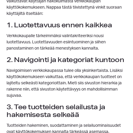
vaikuttavat käyttäjän näkökulmasta verkkokaupan
käyttökokemukseen. Nappaa tästä tiivistettynä vinkit suoraan
käyttäjiltä itseltään:
1. Luotettavuus ennen kaikkea
Verkkokaupalle tärkeimmäksi valintakriteeriksi nousi
luotettavuus. Luotettavuuden esiintuominen ja siihen
panostaminen on tärkeää menestyksen kannalta.
2. Navigointi ja kategoriat kuntoon
Navigoimisen verkkokaupassa tulee olla yksinkertaista. Lisäksi
käyttökokemukseen vaikuttaa, että verkkokaupan tuotteet on
lajiteltu selkeästi kategorioittain. Mieti siis sivuston hierarkia ja
rakenne niin, että sivuston käytettävyys on mahdollisimman
sujuvaa.
3. Tee tuotteiden selailusta ja
hakemisesta selkeää
Tuotteiden hakeminen, suodattaminen ja selailuominaisuudet
ovat käyttökokemuksen kannalta tärkeässä asemassa.