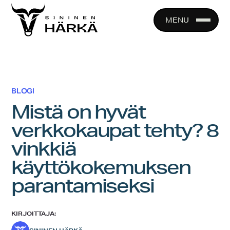
Skip
to
MENU
content
BLOGI
Mistä on hyvät
verkkokaupat tehty? 8
vinkkiä
käyttökokemuksen
parantamiseksi
KIRJOITTAJA: