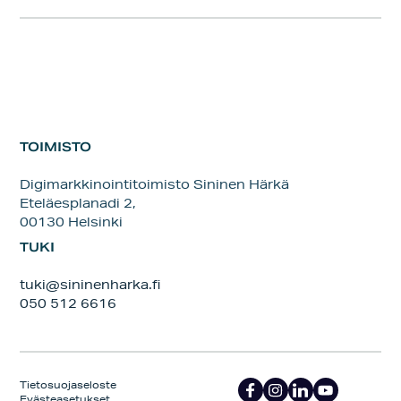
TOIMISTO
Digimarkkinointitoimisto Sininen Härkä
Eteläesplanadi 2,
00130 Helsinki
TUKI
tuki@sininenharka.fi
050 512 6616
Tietosuojaseloste
Evästeasetukset