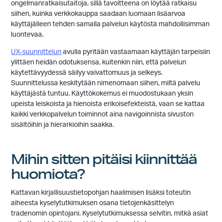
ongelmanratkaisutaitoja, sillä tavoitteena on löytää ratkaisu
siihen, kuinka verkkokauppa saadaan luomaan lisäarvoa
käyttäjälleen tehden samalla palvelun käytöstä mahdollisimman
luontevaa.
UX-suunnittelun
avulla pyritään vastaamaan käyttäjän tarpeisiin
ylittäen heidän odotuksensa, kuitenkin niin, että palvelun
käytettävyydessä säilyy vaivattomuus ja selkeys.
Suunnittelussa keskitytään nimenomaan siihen, miltä palvelu
käyttäjästä tuntuu. Käyttökokemus ei muodostukaan yksin
upeista leiskoista ja hienoista erikoisefekteistä, vaan se kattaa
kaikki verkkopalvelun toiminnot aina navigoinnista sivuston
sisältöihin ja hierarkioihin saakka.
Mihin sitten pitäisi kiinnittää
huomiota?
Kattavan kirjallisuustietopohjan haalimisen lisäksi toteutin
aiheesta kyselytutkimuksen osana tietojenkäsittelyn
tradenomin opintojani. Kyselytutkimuksessa selvitin, mitkä asiat