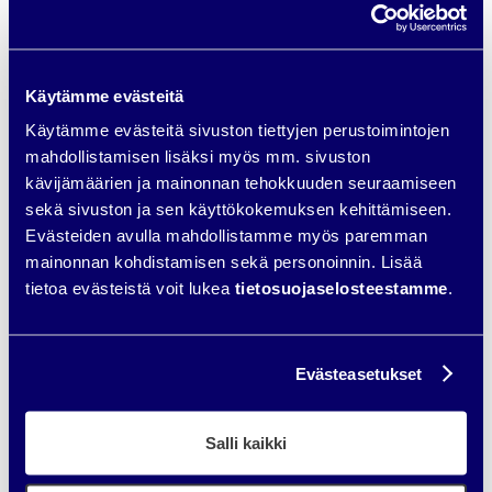
Latausnopeus on tärkeässä osassa verkkokaupan
käyttökokemusta tarkastellessa. 88 % vastaajista kertoi, että
latausnopeus vaikuttaa siihen, käyttääkö kyseistä
verkkokauppaa vai ei. Älä siis unohda verkkokauppasi
nopeuden
Käytämme evästeitä
optimointia
.
Käytämme evästeitä sivuston tiettyjen perustoimintojen
Lataa ilmainen verkkosivujen
mahdollistamisen lisäksi myös mm. sivuston
ostajan opas
kävijämäärien ja mainonnan tehokkuuden seuraamiseen
sekä sivuston ja sen käyttökokemuksen kehittämiseen.
Evästeiden avulla mahdollistamme myös paremman
mainonnan kohdistamisen sekä personoinnin. Lisää
tietoa evästeistä voit lukea
tietosuojaselosteestamme
.
Evästeasetukset
Salli kaikki