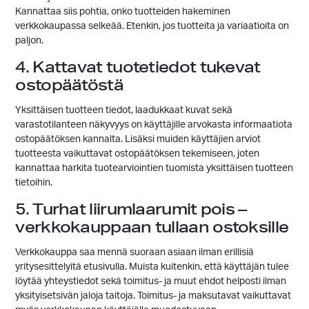
Kannattaa siis pohtia, onko tuotteiden hakeminen
verkkokaupassa selkeää. Etenkin, jos tuotteita ja variaatioita on
paljon.
4. Kattavat tuotetiedot tukevat
ostopäätöstä
Yksittäisen tuotteen tiedot, laadukkaat kuvat sekä
varastotilanteen näkyvyys on käyttäjille arvokasta informaatiota
ostopäätöksen kannalta. Lisäksi muiden käyttäjien arviot
tuotteesta vaikuttavat ostopäätöksen tekemiseen, joten
kannattaa harkita tuotearviointien tuomista yksittäisen tuotteen
tietoihin.
5. Turhat liirumlaarumit pois –
verkkokauppaan tullaan ostoksille
Verkkokauppa saa mennä suoraan asiaan ilman erillisiä
yritysesittelyitä etusivulla. Muista kuitenkin, että käyttäjän tulee
löytää yhteystiedot sekä toimitus- ja muut ehdot helposti ilman
yksityisetsivän jaloja taitoja. Toimitus- ja maksutavat vaikuttavat