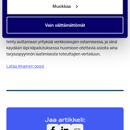
Muokkaa
Vain välttämättömät
Onko teidän yrityksessänne verkkosivu-uudistus käsillä? Siinä
tapauksessa, lataa ihmeessä ilmainen oppaamme. Opas on
tehty auttamaan yrityksiä verkkosivujen ostamisessa, ja siinä
käydään läpi kilpailutuksessa huomioon otettavia asioita aina
tarjouspyynnön laatimisesta toteuttajien vertailuun.
Lataa ilmainen opas!
Jaa artikkeli: