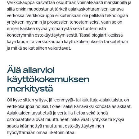
Verkkokauppa kasvattaa osuuttaan voimakkaasti markkinoilla ja
siitä onkin muodostunut tärkeä asiakaskohtaamisen kanava
verkossa. Verkkokauppa ei kuitenkaan ole pelkkää teknologiaa
yrityksen myynnin ja prosessien tehostamiseksi, vaan se on
ennen kaikkea syvää ymmärrystä sekä tuntemusta
kohderyhmän ostokäyttäytymisestä. Tässä blogiartikkelissa
käyn läpi, mitä verkkokaupan käyttökokemuksella tarkoitetaan
ja mitkä seikat siihen vaikuttavat.
Älä aliarvioi
käyttökokemuksen
merkitystä
Oli kyse sitten yritys-, jälleenmyyjä- tai kuluttaja-asiakkaista, on
verkkokauppa noussut oleelliseksi kanavaksi kohdata asiakkaat.
Asiakkaiden tavat etsiä ja vertailla tietoa sekä tehdä
ostopäätöksiä ovat muuttuneet, mikä vaatii yritykseltä kykyä
saada käännettyä muuttunut ostokäyttäytyminen
hyödyttämään omaa liiketoimintaa.