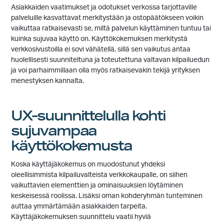
Asiakkaiden vaatimukset ja odotukset verkossa tarjottaville
palveluille kasvattavat merkitystään ja ostopäätökseen voikin
vaikuttaa ratkaisevasti se, miltä palvelun käyttäminen tuntuu tai
kuinka sujuvaa käyttö on. Käyttökokemuksen merkitystä
verkkosivustoilla ei sovi vähätellä, sillä sen vaikutus antaa
huolellisesti suunniteltuna ja toteutettuna valtavan kilpailuedun
ja voi parhaimmillaan olla myös ratkaisevakin tekijä yrityksen
menestyksen kannalta.
UX-suunnittelulla kohti
sujuvampaa
käyttökokemusta
Koska käyttäjäkokemus on muodostunut yhdeksi
oleellisimmista kilpailuvalteista verkkokaupalle, on siihen
vaikuttavien elementtien ja ominaisuuksien löytäminen
keskeisessä roolissa. Lisäksi oman kohderyhmän tunteminen
auttaa ymmärtämään asiakkaiden tarpeita.
Käyttäjäkokemuksen suunnittelu vaatii hyviä