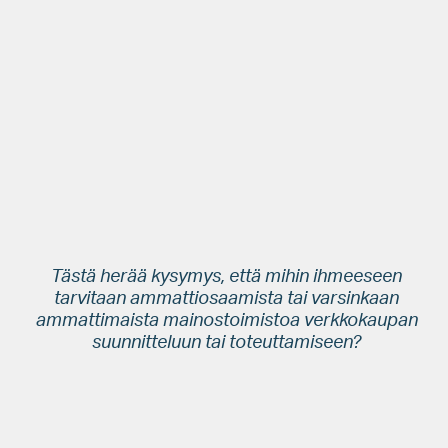
Varaa domain
Luo tunnukset verkkokauppa-alustaan
Valitse kaupallesi valmis ”teema” (= layout, ulkoasu) ja
luo tuotteet kauppaan
Muutamassa tunnissa kauppa on valmis ja tuotteesi on tarjolla
globaalille neljän miljardin potentiaalisen asiakkaan joukolle.
Tästä herää kysymys, että mihin ihmeeseen
tarvitaan ammattiosaamista tai varsinkaan
ammattimaista mainostoimistoa verkkokaupan
suunnitteluun tai toteuttamiseen?
Tässä blogitekstissä pureudun siihen, mitä perustavanlaatuisia