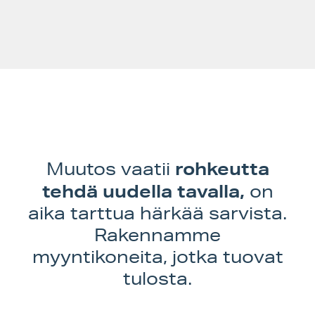
Sisältösyöte
Kommenttisyöte
WordPress.org
rohkeutta
Muutos vaatii
tehdä uudella tavalla,
on
aika tarttua härkää sarvista.
Rakennamme
myyntikoneita, jotka tuovat
tulosta.