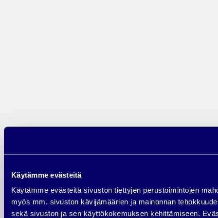
Viimeisimmät
kommentit
Arkistot
heinäkuu 2026
maaliskuu 2026
tammikuu 2026
Käytämme evästeitä
joulukuu 2025
marraskuu 2025
Käytämme evästeitä sivuston tiettyjen perustoimintojen mahd
myös mm. sivuston kävijämäärien ja mainonnan tehokkuud
lokakuu 2025
sekä sivuston ja sen käyttökokemuksen kehittämiseen. Eväs
syyskuu 2025