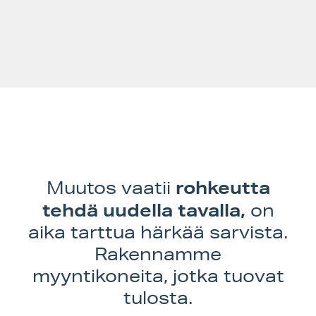
Kirjaudu sisään
Sisältösyöte
Kommenttisyöte
WordPress.org
rohkeutta
Muutos vaatii
tehdä uudella tavalla,
on
aika tarttua härkää sarvista.
Rakennamme
myyntikoneita, jotka tuovat
tulosta.