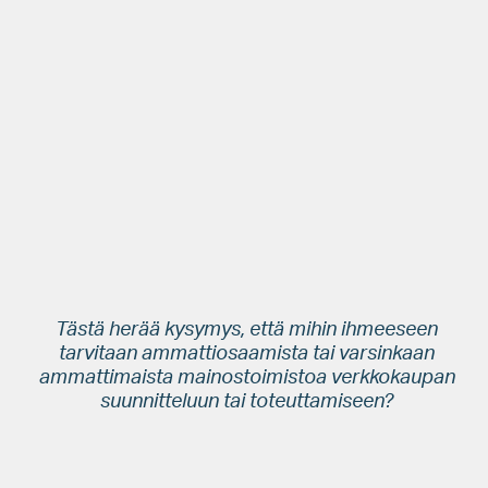
pohjimmiltaan tänä päivänä on:
Varaa domain
Luo tunnukset verkkokauppa-alustaan
Valitse kaupallesi valmis ”teema” (= layout, ulkoasu) ja
luo tuotteet kauppaan
Muutamassa tunnissa kauppa on valmis ja tuotteesi on tarjolla
globaalille neljän miljardin potentiaalisen asiakkaan joukolle.
Tästä herää kysymys, että mihin ihmeeseen
tarvitaan ammattiosaamista tai varsinkaan
ammattimaista mainostoimistoa verkkokaupan
suunnitteluun tai toteuttamiseen?