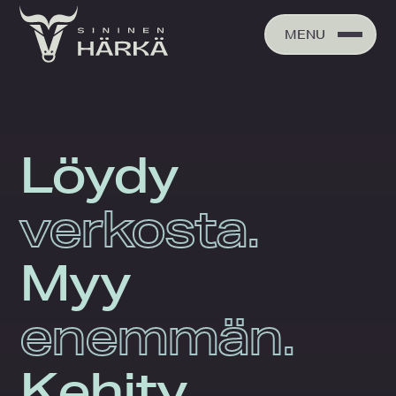
Skip
to
MENU
content
Löydy
verkosta.
Myy
enemmän.
Kehity