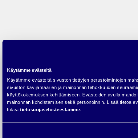
ominaisuuksia, kuten mahdollisuuden kerätä rajoitettua tai
anonymisoitua dataa tietyissä olosuhteissa, jopa ilman käyttäjän
suostumusta. Tämä voi sisältää esimerkiksi konversioiden
mallintamista tai yleisiä analytiikkatietoja, jotka auttavat ymmärtämään
sivuston suorituskykyä ilman että yksittäisiä käyttäjiä tunnistetaan.
Käytämme evästeitä
Käytämme evästeitä sivuston tiettyjen perustoimintojen mah
sivuston kävijämäärien ja mainonnan tehokkuuden seuraami
käyttökokemuksen kehittämiseen. Evästeiden avulla mahd
mainonnan kohdistamisen sekä personoinnin. Lisää tietoa evä
lukea
tietosuojaselosteestamme
.