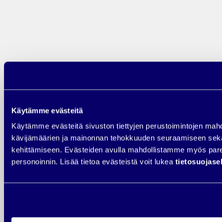
Selkeä kieli: ei jargonia
Looginen rakenne: miksi, mitä, miten
Mittaus: konversioseuranta kunnossa ennen julkaisua
Mitä tarvitset
laskeutumissiv
rakentamiseen
Käytämme evästeitä
Käytämme evästeitä sivuston tiettyjen perustoimintojen mah
kävijämäärien ja mainonnan tehokkuuden seuraamiseen sek
kehittämiseen. Evästeiden avulla mahdollistamme myös p
Verkkosivut ja hyvän suunnitelman.
personoinnin. Lisää tietoa evästeistä voit lukea
tietosuojas
Markkinoinnin automaatio-ohjelmistot, kuten ActiveCampaign,
tarjoavat myös valmiita laskeutumissivuja. Suosittelemme kuitenkin,
että suunnittelet omalle sivustolle yhden selkeän sivupohjan, jota voit
muokata eri tarkoituksiin pelkkää sisältöä vaihtamalla.
Se säästää aikaa ja pitää kävijän brändinne mukaisella sivustolla.