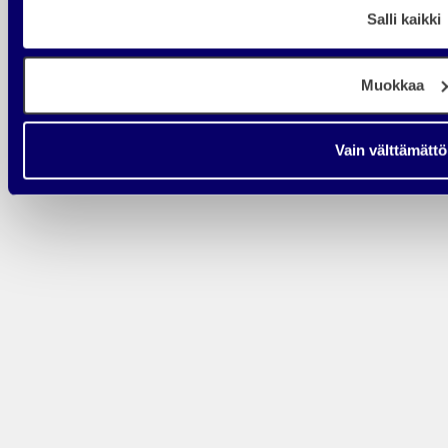
Salli kaikki
Poista laskeutumissivulta valikko ja footer, jotta kävijä ei harhaudu
selailemaan muuta sisältöä.
Kaipaatko
Muokkaa
apua
Vain välttämätt
laskeutumissiv
rakentamiseen
Suunnittelemme ja toteutamme laskeutumissivuja, jotka tuottavat
liidejä pitkälle tulevaisuuteen. Varaa maksuton
No Bullshit -analyysi
.
Käymme läpi nykytilanteen ja kerromme suoraan, mikä on suurin este
liidien kasvulle.