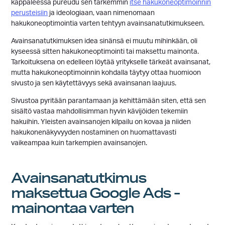
kappaleessa pureudu sen tarkemmin
itse hakukoneoptimoinnin
perusteisiin
ja ideologiaan, vaan nimenomaan
hakukoneoptimointia varten tehtyyn avainsanatutkimukseen.
Avainsanatutkimuksen idea sinänsä ei muutu mihinkään, oli
kyseessä sitten hakukoneoptimointi tai maksettu mainonta.
Tarkoituksena on edelleen löytää yritykselle tärkeät avainsanat,
mutta hakukoneoptimoinnin kohdalla täytyy ottaa huomioon
sivusto ja sen käytettävyys sekä avainsanan laajuus.
Sivustoa pyritään parantamaan ja kehittämään siten, että sen
sisältö vastaa mahdollisimman hyvin kävijöiden tekemiin
hakuihin. Yleisten avainsanojen kilpailu on kovaa ja niiden
hakukonenäkyvyyden nostaminen on huomattavasti
vaikeampaa kuin tarkempien avainsanojen.
Avainsanatutkimus
maksettua Google Ads -
mainontaa varten