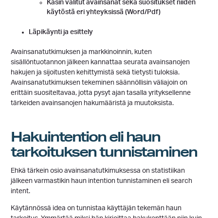
Käsin valitut avainsanat sekä suositukset niiden
käytöstä eri yhteyksissä (Word/Pdf)
Läpikäynti ja esittely
Avainsanatutkimuksen ja markkinoinnin, kuten
sisällöntuotannon jälkeen kannattaa seurata avainsanojen
hakujen ja sijoitusten kehittymistä sekä tietysti tuloksia.
Avainsanatutkimuksen tekeminen säännöllisin väliajoin on
erittäin suositeltavaa, jotta pysyt ajan tasalla yrityksellenne
tärkeiden avainsanojen hakumääristä ja muutoksista.
Hakuintention eli haun
tarkoituksen tunnistaminen
Ehkä tärkein osio avainsanatutkimuksessa on statistiikan
jälkeen varmastikin haun intention tunnistaminen eli search
intent.
Käytännössä idea on tunnistaa käyttäjän tekemän haun