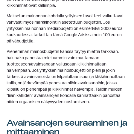
klikkihinnat ovat kalliimpia.
Maksetun mainonnan kohdalla yrityksen tavoitteet vaikuttavat
vahvasti myös markkinointiin asetettuun budjettiin. Jos
yrityksen mainonnan mediabudjetti on esimerkiksi 3000 euroa
kuukaudessa, tarkoittaa tämä Google Adsissa noin 100 euron
päiväbudjettia.
Pienemmän mainosbudjetin kanssa täytyy miettiä tarkkaan,
haluaako panostaa mieluummin vain muutamaan
tuotteeseen/avainsanaan vai useaan klikkihinnaltaan
halvempaan. Jos yrityksen mainosbudjetti on pieni ja jokin
tärkeistä avainsanoista on kilpailultaan suuri ja klikkihinnoiltaan
kallis, on järkevämpää panostaa niihin avainsanoihin, joissa
kilpailu on pienempää ja klikkihinnat halvempia. Tällöin muiden
”liian kalliiden” avainsanojen kohdalla kannattaakin panostaa
niiden orgaanisen näkyvyyden nostamiseen.
Avainsanojen seuraaminen ja
mittaaminen