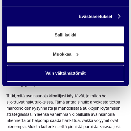
valmiita ostamaan (transaktiohaku). Valitse mainontaan ja
optimointiin otettavat avainsanat, jotka vastaavat
kohderyhmäsi aikomuksia suhteessa yrityksesi tarjoamiin
Evästeasetukset
ratkaisuihin.
Muista tässäkin kohtaa laajemman markkinan strategia eli älä
Salli kaikki
kohdenna markkinointia ainoastaan ostohalukkaille käyttäjille.
Tarjoa siis yleisiä hakuja tekeville vain erilaista, lisäarvoa
tuottavaa sisältöä ja pyri sitä kautta tunnistamaan heitä jo
Muokkaa
ostopolun aiemmissa vaiheissa, jotta voit kuljettaa heitä
eteenpäin.
Vain välttämättömät
Tarkastele kilpailua (kilpailija-
3.
analyysi)
Tutki, mitä avainsanoja kilpailijasi käyttävät, ja miten he
sijoittuvat hakutuloksissa. Tämä antaa sinulle arvokasta tietoa
markkinoiden kysynnästä ja mahdollistaa aukkojen löytämisen
strategiassasi. Yleensä vähemmän kilpailluilla avainsanoilla
liikennettä on helpompi saada hankittua, vaikka volyymit ovat
pienempiä. Muista kuitenkin, että pienistä puroista kasvaa joki.