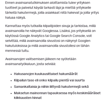
Ennen avainsanatutkimuksen aloittamista tulee yrityksen
tuotteet ja palvelut käydä tarkasti läpi ja miettiä yritykselle
tärkeitä hakutermejä, joilla asiakkaat niitä hakevat ja joilla yritys
haluaa näkyä.
Kannattaa myös tutkailla kilpailijoiden sivuja ja tarkistaa, millä
avainsanoilla he näkyvät Googlessa. Lisäksi, jos yrityksellä on
käytössä Google Analytics tai Google Search Console, voit
selvittää, millä avainsanoilla sivustosi on näkynyt Googlen
hakutuloksissa ja millä avainsanoilla sivustollesi on tähän
mennessä tultu.
Avainsanojen valitsemisen jälkeen ne syötetään
avainsanatyökaluun, josta selviää:
Hakusanojen kuukausittaiset hakumäärät
Kilpailun taso eli onko kilpailu pientä vai suurta
Samankaltaisia ja niihin liittyviä hakutermejä sekä
Maksetun mainonnan tapauksessa myös keskimääräiset
klikkausten hinnat