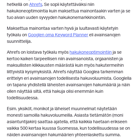
hetkellä on
Ahrefs
. Se sopii käytettäväksi niin
hakukoneoptimointia kuin maksettua mainontaakin varten ja se
tuo aivan uuden syvyyden hakukonemarkkinointiin.
Maksettua mainontaa varten hyvä ja luultavasti käytetyin
työkalu on
Googlen oma Keyword Planner
eli avainsanojen
suunnittelija.
Ahrefs on loistava työkalu myös
hakukoneoptimointiin
ja se
kertoo kaiken tarpeellisen niin avainsanoista, orgaanisten ja
maksullisten klikkausten määrästä kuin myös hakutermeihin
liittyvistä kysymyksistä. Ahrefs näyttää Googlea tarkemman
erittelyn eri avainsanojen todellisesta hakuvoluumista. Googlella
on tapana yhdistellä läheisten avainsanojen hakumääriä ja näin
ollen näyttää siltä, että hakuja olisi enemmän kuin
todellisuudessa.
Esim. yksiköt, monikot ja läheiset muunnelmat näytetään
monesti samoilla hakuvoluumeilla. Asiasta tietämätön (moni
asiantuntijakin) saattaa ajatella, että kaikkia haetaan erikseen
vaikka 500 kertaa kuussa Suomessa, kun todellisuudessa se on
näiden avainsanojen hakumäärien yhteenlaskettu summa.