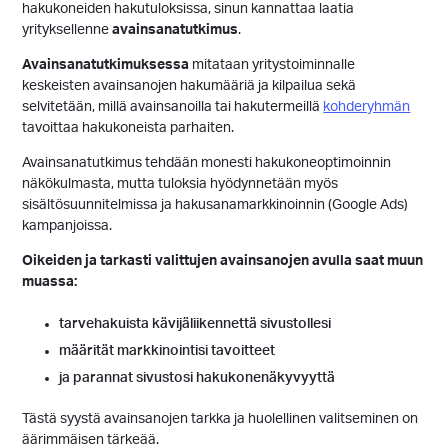
hakukoneiden hakutuloksissa, sinun kannattaa laatia
yrityksellenne
avainsanatutkimus
.
Avainsanatutkimuksessa
mitataan yritystoiminnalle
keskeisten avainsanojen hakumääriä ja kilpailua sekä
selvitetään, millä avainsanoilla tai hakutermeillä
kohderyhmän
tavoittaa hakukoneista parhaiten.
Avainsanatutkimus tehdään monesti hakukoneoptimoinnin
näkökulmasta, mutta tuloksia hyödynnetään myös
sisältösuunnitelmissa ja hakusanamarkkinoinnin (Google Ads)
kampanjoissa.
Oikeiden ja tarkasti valittujen avainsanojen avulla saat muun
muassa:
tarvehakuista kävijäliikennettä sivustollesi
määrität markkinointisi tavoitteet
ja parannat sivustosi hakukonenäkyvyyttä
Tästä syystä avainsanojen tarkka ja huolellinen valitseminen on
äärimmäisen tärkeää.