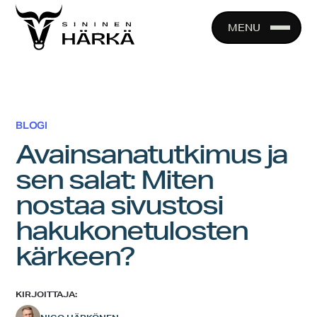
Skip
to
MENU
content
BLOGI
Avainsanatutkimus ja
sen salat: Miten
nostaa sivustosi
hakukonetulosten
kärkeen?
KIRJOITTAJA: