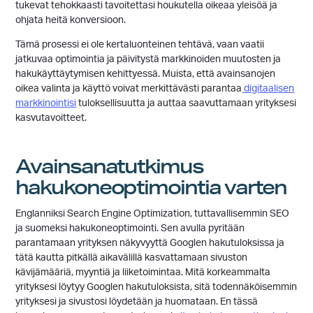
tukevat tehokkaasti tavoitettasi houkutella oikeaa yleisöä ja
ohjata heitä konversioon.
Tämä prosessi ei ole kertaluonteinen tehtävä, vaan vaatii
jatkuvaa optimointia ja päivitystä markkinoiden muutosten ja
hakukäyttäytymisen kehittyessä. Muista, että avainsanojen
oikea valinta ja käyttö voivat merkittävästi parantaa
digitaalisen
markkinointisi
tuloksellisuutta ja auttaa saavuttamaan yrityksesi
kasvutavoitteet.
Avainsanatutkimus
hakukoneoptimointia varten
Englanniksi Search Engine Optimization, tuttavallisemmin SEO
ja suomeksi hakukoneoptimointi. Sen avulla pyritään
parantamaan yrityksen näkyvyyttä Googlen hakutuloksissa ja
tätä kautta pitkällä aikavälillä kasvattamaan sivuston
kävijämääriä, myyntiä ja liiketoimintaa. Mitä korkeammalta
yrityksesi löytyy Googlen hakutuloksista, sitä todennäköisemmin
yrityksesi ja sivustosi löydetään ja huomataan. En tässä