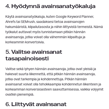
Hyödynnä avainsanatyökaluja
4.
Käytä avainsanatyökaluja, kuten Google Keyword Planner,
Ahrefs tai SEMrush, saadaksesi tietoa avainsanojen
hakumääristä, kilpailutasosta ja niihin liittyvistä termeistä. Nämä
työkalut auttavat myös tunnistamaan pitkän hännän
avainsanoja, jotka voivat olla vähemmän kilpailtuja ja
korkeammin konvertoivia.
Valitse avainsanat
5.
tasapainoisesti
Valitse sekä lyhyen hännän avainsanoja, jotka ovat yleisiä ja
hakevat suurta liikennettä, että pitkän hännän avainsanoja,
jotka ovat tarkempia ja kohdennettuja. Pitkän hännän
avainsanat voivat olla tehokkaampia kohdennetun liikenteen ja
korkeamman konversioasteen saavuttamisessa, vaikka volyymit
ovatkin pienempiä.
Liittyvät avainsanat
6.