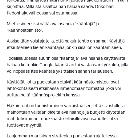
tarkoitus. Ymmärtää miksi hän kirjoittaa hakukenttään niin kuin
kirjoittaa. Millaista sisältöä hän haluaa saada. Onko hän
tiedonhakuvaiheessa vai ostamassa.
Mieti esimerkiksi näitä avainsanoja ”kääntäjä” ja
”käännöstoimisto”.
Äkkiseltään voisi ajatella, että hakuintentio on sama. Käyttäjä
etsii itselleen kielen kääntäjää jonkin sisällön kääntämiseen.
Todellisuudessa suurin osa ”kääntäjä” avainsanaa käyttävistä
haluaa kuitenkin Google-kääntäjän tai vastaavan työkalun, jolla
voi nopeasti itse kääntää yksittäisen sanan tai lauseen.
Käyttäjät, jotka puolestaan etsivät käännöstoimistoa, ovat
lähtökohtaisesti etsimässä nimenomaan toimistoa, joka voi
auttaa heitä käännösprojektin kanssa.
Hakuintention tunnistaminen varmistaa sen, että sivustolle ja
mainontaan valitaan oikeita avainsanoja ja budjetti käytetään
mahdollisimman tehokkaasti sellaisille avainsanoille, jotka
tuottavat myyntiä.
Laajemman markkinan strategiaa puolestaan ajatellessa