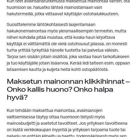
Kun teet avainsanatutkimusta maksettua mainontaa varten, ota
huomioon se, haluatko lähteä mainostamaan vain
hakutermeillä, jotka viittaavat käyttäjän ostohalukkuuteen.
Suosittelemme lähtökohtaisesti laajentamaan
hakukonemainontaa myös yleismaallisempiin termeihin, mutta
niihen kohdalla pitää muistaa, että koska haun kirjoittava
käyttäjä ei välttämättä ole vielä ostohousut jalassa, on monesti
turha yrittää tyrkyttää hänelle tuotetta tai palvelua väkisin.
Tarjoa sen sisään jotain sisältöä, joka vastaa haun tarkoitukseen
ja tuo käyttäjälle jotain lisäarvoa. Kerää liidi talteen esim. oppaan
lataamisen kautta ja kuljeta heitä kohti ostopäätöstä.
Maksetun mainonnan klikkihinnat –
Onko kallis huono? Onko halpa
hyvä?
Kun tehdään maksettua mainontaa, avainsanojen
valitsemisessa täytyy ottaa huomioon tietysti myös
mainosbudjetti ja asetetut tavoitteet. Jos yrityksen tavoitteena
on lisätä verkkokaupan myyntiä ja yrityksen tarjoama tuote tai
palvelu on erittäin kilpailtu ja haettu, todennäköisesti myös sen