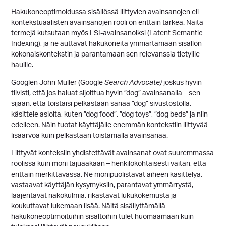
Hakukoneoptimoidussa sisällössä liittyvien avainsanojen eli
kontekstuaalisten avainsanojen rooli on erittäin tärkeä. Näitä
termejä kutsutaan myös LSI-avainsanoiksi (Latent Semantic
Indexing), ja ne auttavat hakukoneita ymmärtämään sisällön
kokonaiskontekstin ja parantamaan sen relevanssia tietyille
hauille.
Googlen John Müller (Google
Search Advocate)
joskus hyvin
tiivisti, että jos haluat sijoittua hyvin ”dog” avainsanalla – sen
sijaan, että toistaisi pelkästään sanaa ”dog” sivustostolla,
käsittele asioita, kuten ”dog food”, ”dog toys”, ”dog beds” ja niin
edelleen. Näin tuotat käyttäjälle enemmän kontekstiin liittyvää
lisäarvoa kuin pelkästään toistamalla avainsanaa.
Liittyvät konteksiin yhdistettävät avainsanat ovat suuremmassa
roolissa kuin moni tajuaakaan – henkilökohtaisesti väitän, että
erittäin merkittävässä. Ne monipuolistavat aiheen käsittelyä,
vastaavat käyttäjän kysymyksiin, parantavat ymmärrystä,
laajentavat näkökulmia, rikastavat lukukokemusta ja
koukuttavat lukemaan lisää. Näitä sisällyttämällä
hakukoneoptimoituihin sisältöihin tulet huomaamaan kuin