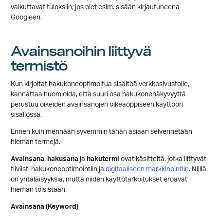
vaikuttavat tuloksiin, jos olet esim. sisään kirjautuneena
Googleen.
Avainsanoihin liittyvä
termistö
Kun kirjoitat hakukoneoptimoitua sisältöä verkkosivustolle,
kannattaa huomioida, että suuri osa hakukonenäkyvyyttä
perustuu oikeiden avainsanojen oikeaoppiseen käyttöön
sisällössä.
Ennen kuin mennään syvemmin tähän asiaan selvennetään
hieman termejä.
Avainsana
,
hakusana
ja
hakutermi
ovat käsitteitä, jotka liittyvät
tiiviisti hakukoneoptimointiin ja
digitaaliseen markkinointiin
. Niillä
on yhtäläisyyksiä, mutta niiden käyttötarkoitukset eroavat
hieman toisistaan.
Avainsana (Keyword)