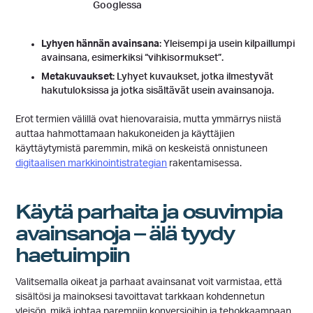
Googlessa
Lyhyen hännän avainsana
: Yleisempi ja usein kilpaillumpi
avainsana, esimerkiksi “vihkisormukset”.
Metakuvaukset
: Lyhyet kuvaukset, jotka ilmestyvät
hakutuloksissa ja jotka sisältävät usein avainsanoja.
Erot termien välillä ovat hienovaraisia, mutta ymmärrys niistä
auttaa hahmottamaan hakukoneiden ja käyttäjien
käyttäytymistä paremmin, mikä on keskeistä onnistuneen
digitaalisen markkinointistrategian
rakentamisessa.
Käytä parhaita ja osuvimpia
avainsanoja – älä tyydy
haetuimpiin
Valitsemalla oikeat ja parhaat avainsanat voit varmistaa, että
sisältösi ja mainoksesi tavoittavat tarkkaan kohdennetun
yleisön, mikä johtaa parempiin konversioihin ja tehokkaampaan