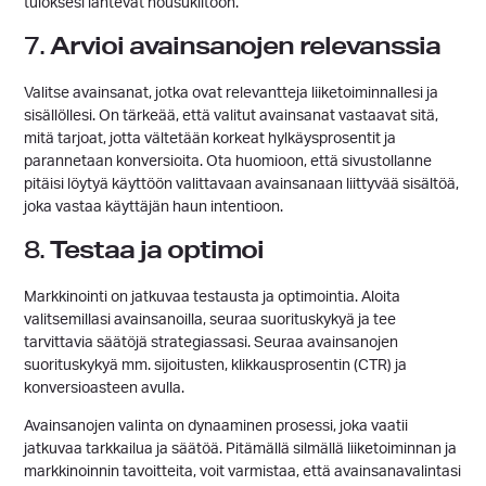
tuloksesi lähtevät nousukiitoon.
Arvioi avainsanojen relevanssia
7.
Valitse avainsanat, jotka ovat relevantteja liiketoiminnallesi ja
sisällöllesi. On tärkeää, että valitut avainsanat vastaavat sitä,
mitä tarjoat, jotta vältetään korkeat hylkäysprosentit ja
parannetaan konversioita. Ota huomioon, että sivustollanne
pitäisi löytyä käyttöön valittavaan avainsanaan liittyvää sisältöä,
joka vastaa käyttäjän haun intentioon.
Testaa ja optimoi
8.
Markkinointi on jatkuvaa testausta ja optimointia. Aloita
valitsemillasi avainsanoilla, seuraa suorituskykyä ja tee
tarvittavia säätöjä strategiassasi. Seuraa avainsanojen
suorituskykyä mm. sijoitusten, klikkausprosentin (CTR) ja
konversioasteen avulla.
Avainsanojen valinta on dynaaminen prosessi, joka vaatii
jatkuvaa tarkkailua ja säätöä. Pitämällä silmällä liiketoiminnan ja
markkinoinnin tavoitteita, voit varmistaa, että avainsanavalintasi