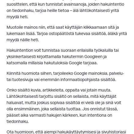
suosittelen, että kun tunnistat avainsanoja, joiden hakuintentio
on tiedonhaku, tarjoa heille tietoa – älä lähtökohtaisesti yritä
myydä heti.
Muotoile mainos niin, että saat käyttäjän klikkaamaan sitä ja
lukemaan lisää. Tarjoa ostopäätöstä tukevaa sisältöä, äläkä yritä
myydä näille heti.
Hakuintention voit tunnistaa suoraan erilaisilla työkaluilla tai
yksinkertaisesti kirjoittamalla hakutermin Googleen ja
katsomalla millaisia hakutuloksia Google tarjoaa.
Kiinnitä huomiota siihen, tarjoileeko Google mainoksia, palvelu-
tai tuotesivuja vai enemmän informaatiopohjaista sisältöä.
Onko sisältö kuvia, artikkeleita, oppaita vai jotain muuta.
Lähtökohtaisesti tarjottu sisältö on sellaista, mitä käyttäjät
haluavat, mutta joskus sopivaa sisältöä ei vielä ole ja sinä voit
olla ensimmäinen, joka sellaista tuottaa. Jos onnistut tässä,
pääset aika varmasti hakujen kärkeen, kun intentiona on
tiedonhaku.
Ota huomioon, että aiempi hakukäyttäytymisesi ja sivuhistoriasi