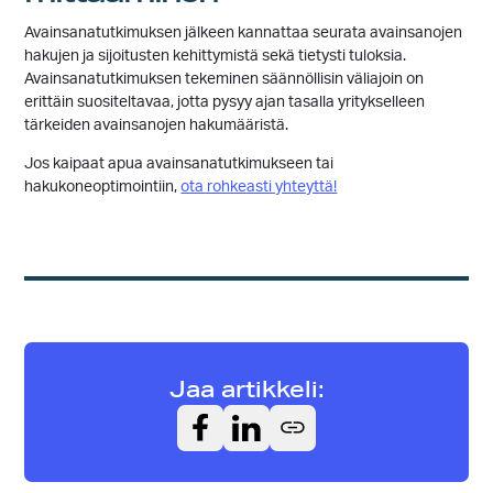
Avainsanatutkimuksen jälkeen kannattaa seurata avainsanojen
hakujen ja sijoitusten kehittymistä sekä tietysti tuloksia.
Avainsanatutkimuksen tekeminen säännöllisin väliajoin on
erittäin suositeltavaa, jotta pysyy ajan tasalla yritykselleen
tärkeiden avainsanojen hakumääristä.
Jos kaipaat apua avainsanatutkimukseen tai
hakukoneoptimointiin,
ota rohkeasti yhteyttä!
Jaa artikkeli: