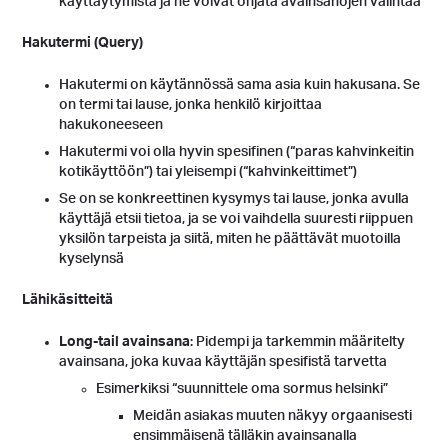
käyttäytymistä ja ne voivat ohjata avainsanojen valintaa
Hakutermi (Query)
Hakutermi on käytännössä sama asia kuin hakusana. Se
on termi tai lause, jonka henkilö kirjoittaa
hakukoneeseen
Hakutermi voi olla hyvin spesifinen (“paras kahvinkeitin
kotikäyttöön”) tai yleisempi (“kahvinkeittimet”)
Se on se konkreettinen kysymys tai lause, jonka avulla
käyttäjä etsii tietoa, ja se voi vaihdella suuresti riippuen
yksilön tarpeista ja siitä, miten he päättävät muotoilla
kyselynsä
Lähikäsitteitä
Long-tail avainsana
: Pidempi ja tarkemmin määritelty
avainsana, joka kuvaa käyttäjän spesifistä tarvetta
Esimerkiksi “suunnittele oma sormus helsinki”
Meidän asiakas muuten näkyy orgaanisesti
ensimmäisenä tälläkin avainsanalla