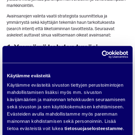
markkinointiin.
Avainsanojen valinta vaatii strategista suunnittelua ja
ymmärrystä sekä käyttäjän tekemän haun tarkoituksesta
(search intent) että liiketoiminnan tavoitteista. Seuraavat
askeleet auttavat sinua valitsemaan oikeat avainsanat:
Ymmärrä kohderyhmäsi
1.
Tutki kohderyhmääsi
ja pyri ymmärtämään heidän tarpeitaan ja
ongelmiaan. Perehdy siihen, miten he etsivät ratkaisuja
verkosta. Mitä termejä he käyttävät? Mikä saa heidät
Käytämme evästeitä
klikkaamaan ja konvertoitumaan?
Käytämme evästeitä sivuston tiettyjen perustoimintojen
Selvitä hakijoiden aikomukset ja
2.
mahdollistamisen lisäksi myös mm. sivuston
haun tarkoitus
kävijämäärien ja mainonnan tehokkuuden seuraamiseen
sekä sivuston ja sen käyttökokemuksen kehittämiseen.
Eri avainsanat edustavat erilaisia hakijoiden aikomuksia ja haun
Evästeiden avulla mahdollistamme myös paremman
tarkoitus tai ns. “search intent” vaihtelee paljon. On tärkeää
mainonnan kohdistamisen sekä personoinnin. Lisää
tunnistaa, haluavatko hakijat vain tietoa (informaatiohaku),
tietoa evästeistä voit lukea
tietosuojaselosteestamme
.
vertailevatko he vaihtoehtoja (vertailuhaku), vai ovatko he