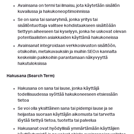
Avainsana on termi tai ilmaisu, jota käytetään sisällön
kuvailussa ja hakukoneoptimoinnissa
Se on sana tai sanaryhmä, jonka yritys tai
sisällöntuottaja valitsee kohdistaakseen sisältöään
tiettyyn aiheeseen tai kyselyyn, jonka he uskovat olevan
potentiaalisten asiakkaiden käyttämä hakukoneissa
Avainsanat integroidaan verkkosivuston sisältöön,
otsikoihin, metakuvauksiin ja muihin SEO:n kannalta
keskeisiin paikkoihin parantamaan näkyvyyttä
hakutuloksissa
Hakusana (Search Term)
Hakusana on sana tai lause, jonka käyttäjä
todellisuudessa syöttää hakukoneeseen etsiessään
tietoa
Se voi olla yksittäinen sana tai pidempi lause ja se
heijastaa suoraan käyttäjän aikomusta tai tarvetta
löytää tiettyä tietoa, tuotetta tai palvelua
Hakusanat ovat hyödyllisiä ymmärtämään käyttäjien