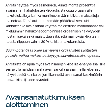
Ahrefs näyttää myös esimerkiksi, kuinka monta prosenttia
avainsanan hakutulosten klikkauksista osuu orgaanisille
hakutuloksille ja kuinka moni keskimäärin klikkaa maksettuja
mainoksia. Tämä auttaa tekemään päätöksiä sen suhteen,
kannattaako avainsanaa käyttää maksetussa mainonnassa vai
mieluummin hakukoneoptimoinnissa orgaanisen näkyvyyden
nostamiseksi sekä muistuttaa siitä, että mainoksia klikataan
hausta riippuen vain n. 30 % kaikista hakukerroista.
Suurin potentiaali piilee siis yleensä orgaanisten sijoitusten
puolella, vaikka maksettu näkyvyys saavutetaankin nopeasti.
Ahrefsista on apua myös avainsanojen kilpailija-analyysissa, sillä
sen avulla nähdään, millä avainsanoilla ja sijainneilla kilpailijat
näkyvät sekä kuinka paljon liikennettä avainsanat keskimäärin
tuovat kilpailijoiden sivustolle.
Avainsanatutkimuksen
aloittaminen