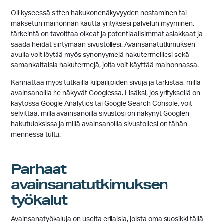
Oli kyseessä sitten hakukonenäkyvyyden nostaminen tai
maksetun mainonnan kautta yrityksesi palvelun myyminen,
tärkeintä on tavoittaa oikeat ja potentiaalisimmat asiakkaat ja
saada heidät siirtymään sivustollesi. Avainsanatutkimuksen
avulla voit löytää myös synonyymejä hakutermeillesi sekä
samankaltaisia hakutermejä, joita voit käyttää mainonnassa.
Kannattaa myös tutkailla kilpailijoiden sivuja ja tarkistaa, millä
avainsanoilla he näkyvät Googlessa. Lisäksi, jos yrityksellä on
käytössä Google Analytics tai Google Search Console, voit
selvittää, millä avainsanoilla sivustosi on näkynyt Googlen
hakutuloksissa ja millä avainsanoilla sivustollesi on tähän
mennessä tultu.
Parhaat
avainsanatutkimuksen
työkalut
Avainsanatyökaluja on useita erilaisia, joista oma suosikki tällä