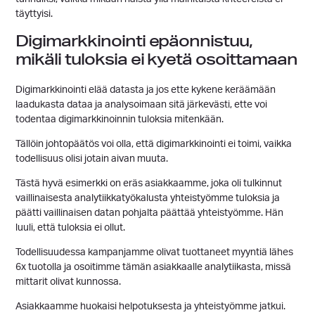
täyttyisi.
Digimarkkinointi epäonnistuu,
mikäli tuloksia ei kyetä osoittamaan
Digimarkkinointi elää datasta ja jos ette kykene keräämään
laadukasta dataa ja analysoimaan sitä järkevästi, ette voi
todentaa digimarkkinoinnin tuloksia mitenkään.
Tällöin johtopäätös voi olla, että digimarkkinointi ei toimi, vaikka
todellisuus olisi jotain aivan muuta.
Tästä hyvä esimerkki on eräs asiakkaamme, joka oli tulkinnut
vaillinaisesta analytiikkatyökalusta yhteistyömme tuloksia ja
päätti vaillinaisen datan pohjalta päättää yhteistyömme. Hän
luuli, että tuloksia ei ollut.
Todellisuudessa kampanjamme olivat tuottaneet myyntiä lähes
6x tuotolla ja osoitimme tämän asiakkaalle analytiikasta, missä
mittarit olivat kunnossa.
Asiakkaamme huokaisi helpotuksesta ja yhteistyömme jatkui.