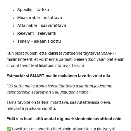
Spesific = tarkka
Measurable = mitattava
Attainable = saavutettava
Relevant = relevantti
Timely = aikaan sidottu
Kun pidät huolen, että kaikki tavoitteenne täyttävät SMART-
mallin kriteerit, et voi mennä pahasti pieleen (kun vaan olet ensin
sitonut tavoitteet liiketoimintatavoitteisiin)
Esimerkiksi SMART-mallin mukainen tavoite voisi olla:
”30 uutta maksutonta konsultaatioita asiantuntijoidemme
kalentereihin seuraavan 3 kuukauden aikana”
Tämä tavoite on tarkka, mitattava, saavutettavissa oleva,
relevantti ja aikaan sidottu.
Pidä siis huoli, että asetat digimarkkinoinnin tavoitteet näin:
tavoitteet on johdettu liiketoimintatavoitteista (katso yllä