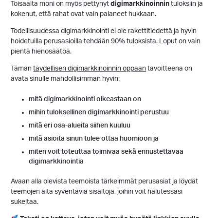
Toisaalta moni on myös pettynyt
digimarkkinoinnin
tuloksiin ja
kokenut, että rahat ovat vain palaneet hukkaan.
Todellisuudessa digimarkkinointi ei ole rakettitiedettä ja hyvin
hoidetuilla perusasioilla tehdään 90% tuloksista. Loput on vain
pientä hienosäätöä.
Tämän
täydellisen digimarkkinoinnin oppaan
tavoitteena on
avata sinulle mahdollisimman hyvin:
mitä digimarkkinointi oikeastaan on
mihin tuloksellinen digimarkkinointi perustuu
mitä eri osa-alueita siihen kuuluu
mitä asioita sinun tulee ottaa huomioon ja
miten voit toteuttaa toimivaa sekä ennustettavaa
digimarkkinointia
Avaan alla olevista teemoista tärkeimmät perusasiat ja löydät
teemojen alta syventäviä sisältöjä, joihin voit halutessasi
sukeltaa.