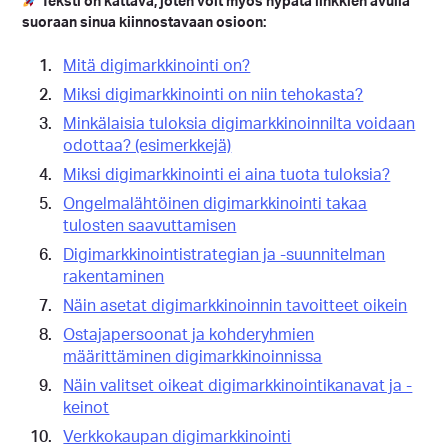
Teksti on kattava, joten voit myös hypätä linkkien avulla
suoraan sinua kiinnostavaan osioon:
Mitä digimarkkinointi on?
Miksi digimarkkinointi on niin tehokasta?
Minkälaisia tuloksia digimarkkinoinnilta voidaan
odottaa? (esimerkkejä)
Miksi digimarkkinointi ei aina tuota tuloksia?
Ongelmalähtöinen digimarkkinointi takaa
tulosten saavuttamisen
Digimarkkinointistrategian ja -suunnitelman
rakentaminen
Näin asetat digimarkkinoinnin tavoitteet oikein
Ostajapersoonat ja kohderyhmien
määrittäminen digimarkkinoinnissa
Näin valitset oikeat digimarkkinointikanavat ja -
keinot
Verkkokaupan digimarkkinointi