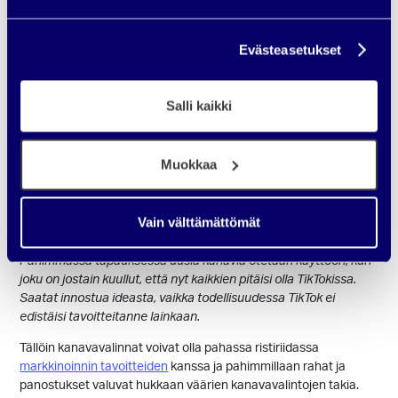
edellä
Yksi turmiollinen ajatteluvirhe, josta sinun pitäisi päästä eroon
Evästeasetukset
mahdollisimman pian on se, että suunnittelet ja toteutat
digimarkkinointia KANAVALÄHTÖISESTI.
Salli kaikki
Tällöin ensisijainen kysymys on
:
“Mitä
digimarkkinointikanavia meidän pitäisi käyttää?”
Kun oikeasti pitäisi kysyä:
“Mitä tavoitteita meillä on ja
Muokkaa
mitkä kanavat ja keinot vievät tavoitteitamme eteenpäin?”
Huomaat varmaan eron näiden kysymysten välillä ja mihin
Vain välttämättömät
suuntaan ne vievät ajattelua.
Pahimmassa tapauksessa uusia kanavia otetaan käyttöön, kun
joku on jostain kuullut, että nyt kaikkien pitäisi olla TikTokissa.
Saatat innostua ideasta, vaikka todellisuudessa TikTok ei
edistäisi tavoitteitanne lainkaan.
Tällöin kanavavalinnat voivat olla pahassa ristiriidassa
markkinoinnin tavoitteiden
kanssa ja pahimmillaan rahat ja
panostukset valuvat hukkaan väärien kanavavalintojen takia.