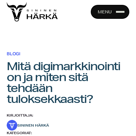
Skip
to
MENU
content
BLOGI
Mitä digimarkkinointi
on ja miten sitä
tehdään
tuloksekkaasti?
KIRJOITTAJA:
SININEN HÄRKÄ
KATEGORIAT: