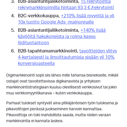
B2B-asiantuntijaliiketoiminta,
15 rekrytointia
rekrymarkkinoinnilla hintaan 93,3 € /rekrytointi
B2C-verkkokauppa,
+210% lisää myyntiä ja yli
10x tuotto Google Ads -mainonnalle
B2B-asiantuntijaliiketoiminta,
+140% lisää
kävijöitä hakukoneista ja roima kasvu
liidituotantoon
B2B-tapahtumamarkkinointi,
tavoitteiden ylitys
4-kertaisesti ja ilmoittautumisia sisään yli 10%
konversioasteella
Digimarkkinointi sopii siis lähes mille tahansa bisnekselle, mikäli
ostajat ovat tavoitettavissa digikanavista ja yrityksen
markkinointistrategiaan kuuluu oleellisesti verkkosivut tai jokin
muu verkkomyyntikanava – kuten verkkokauppa.
Parhaat tulokset syntyvät aina pitkäjänteisen työn tuloksena ja
pikavoittojen perässä juokseminen harvoin kannattaa.
Pikavoittoja on toki mahdollista saada, mutta niiden varaan
markkinointia ei kannata laskea.