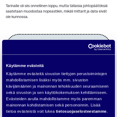
Tarinalle oli siis onnellinen loppu, mutta tällaisia johtopäätöksiä
saatetaan muodostaa nopeastikin, mikäli mittarit ja data eivät
ole kunnossa.
HÄRKÄVINKKI:
Lue
Mikä on konversio?
-blogi
ja opi mittaamaan konversioita eri
Käytämme evästeitä
digimarkkinointikanavissa
Käytämme evästeitä sivuston tiettyjen perustoimintojen
mahdollistamisen lisäksi myös mm. sivuston
kävijämäärien ja mainonnan tehokkuuden seuraamiseen
sekä sivuston ja sen käyttökokemuksen kehittämiseen.
Evästeiden avulla mahdollistamme myös paremman
Digimarkkinointi epäonnistuu,
mainonnan kohdistamisen sekä personoinnin. Lisää
mikäli asioita tehdään kanavat
tietoa evästeistä voit lukea
tietosuojaselosteestamme
.