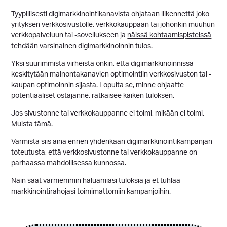
Tyypillisesti digimarkkinointikanavista ohjataan liikennettä joko
yrityksen verkkosivustolle, verkkokauppaan tai johonkin muuhun
verkkopalveluun tai -sovellukseen ja
näissä kohtaamispisteissä
tehdään varsinainen digimarkkinoinnin tulos.
Yksi suurimmista virheistä onkin, että digimarkkinoinnissa
keskitytään mainontakanavien optimointiin verkkosivuston tai -
kaupan optimoinnin sijasta. Lopulta se, minne ohjaatte
potentiaaliset ostajanne, ratkaisee kaiken tuloksen.
Jos sivustonne tai verkkokauppanne ei toimi, mikään ei toimi.
Muista tämä.
Varmista siis aina ennen yhdenkään digimarkkinointikampanjan
toteutusta, että verkkosivustonne tai verkkokauppanne on
parhaassa mahdollisessa kunnossa.
Näin saat varmemmin haluamiasi tuloksia ja et tuhlaa
markkinointirahojasi toimimattomiin kampanjoihin.