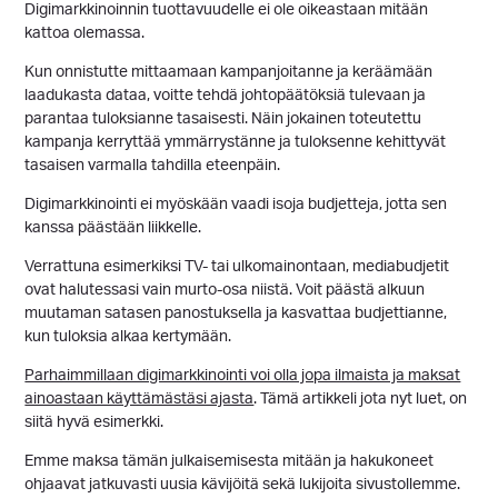
Digimarkkinoinnin tuottavuudelle ei ole oikeastaan mitään
kattoa olemassa.
Kun onnistutte mittaamaan kampanjoitanne ja keräämään
laadukasta dataa, voitte tehdä johtopäätöksiä tulevaan ja
parantaa tuloksianne tasaisesti. Näin jokainen toteutettu
kampanja kerryttää ymmärrystänne ja tuloksenne kehittyvät
tasaisen varmalla tahdilla eteenpäin.
Digimarkkinointi ei myöskään vaadi isoja budjetteja, jotta sen
kanssa päästään liikkelle.
Verrattuna esimerkiksi TV- tai ulkomainontaan, mediabudjetit
ovat halutessasi vain murto-osa niistä. Voit päästä alkuun
muutaman satasen panostuksella ja kasvattaa budjettianne,
kun tuloksia alkaa kertymään.
Parhaimmillaan digimarkkinointi voi olla jopa ilmaista ja maksat
ainoastaan käyttämästäsi ajasta
. Tämä artikkeli jota nyt luet, on
siitä hyvä esimerkki.
Emme maksa tämän julkaisemisesta mitään ja hakukoneet
ohjaavat jatkuvasti uusia kävijöitä sekä lukijoita sivustollemme.