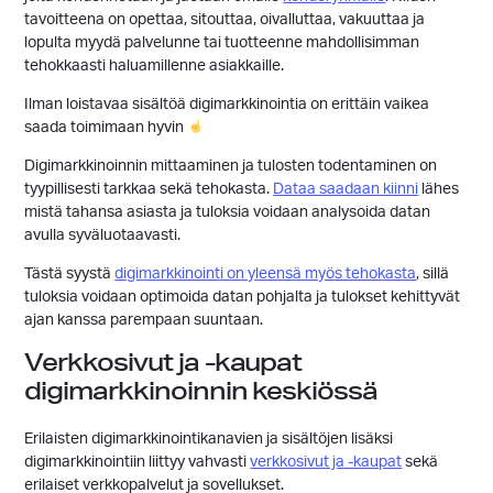
tavoitteena on opettaa, sitouttaa, oivalluttaa, vakuuttaa ja
lopulta myydä palvelunne tai tuotteenne mahdollisimman
tehokkaasti haluamillenne asiakkaille.
Ilman loistavaa sisältöä digimarkkinointia on erittäin vaikea
saada toimimaan hyvin
Digimarkkinoinnin mittaaminen ja tulosten todentaminen on
tyypillisesti tarkkaa sekä tehokasta.
Dataa saadaan kiinni
lähes
mistä tahansa asiasta ja tuloksia voidaan analysoida datan
avulla syväluotaavasti.
Tästä syystä
digimarkkinointi on yleensä myös tehokasta
, sillä
tuloksia voidaan optimoida datan pohjalta ja tulokset kehittyvät
ajan kanssa parempaan suuntaan.
Verkkosivut ja -kaupat
digimarkkinoinnin keskiössä
Erilaisten digimarkkinointikanavien ja sisältöjen lisäksi
digimarkkinointiin liittyy vahvasti
verkkosivut ja -kaupat
sekä
erilaiset verkkopalvelut ja sovellukset.