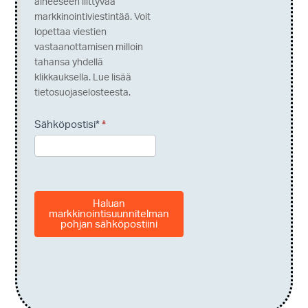
aiheeseen liittyvää
markkinointiviestintää. Voit
lopettaa viestien
vastaanottamisen milloin
tahansa yhdellä
klikkauksella. Lue lisää
tietosuojaselosteesta.
Sähköpostisi*
*
Haluan
markkinointisuunnitelman
pohjan sähköpostiini