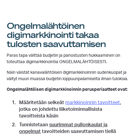
Ongelmalähtöinen
digimarkkinointi takaa
tulosten saavuttamisen
Paras tapa välttää budjetin ja panostusten hukkaaminen on
toteuttaa digimarkkinointia ONGELMALÄHTÖISESTI.
Näin väistät kanavalähtöisen digimarkkinoinnin sudenkuopat ja
vältyt muun muassa budjetin loppuunpalamiselta ilman tuloksia.
Ongelmalähtöisen digimarkkinoinnin perusperiaatteet ovat:
Määritetään selkeät
markkinoinnin tavoitteet
,
jotka on johdettu liiketoiminnallisista
tavoitteista käsin
Tunnistetaan
suurimmat pullonkaulat ja
ongelmat
tavoitteiden saavuttamisen tiellä