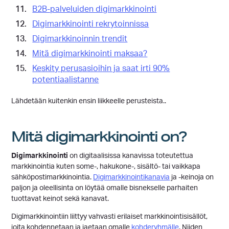
B2B-palveluiden digimarkkinointi
Digimarkkinointi rekrytoinnissa
Digimarkkinoinnin trendit
Mitä digimarkkinointi maksaa?
Keskity perusasioihin ja saat irti 90%
potentiaalistanne
Lähdetään kuitenkin ensin liikkeelle perusteista..
Mitä digimarkkinointi on?
Digimarkkinointi
on digitaalisissa kanavissa toteutettua
markkinointia kuten some-, hakukone-, sisältö- tai vaikkapa
sähköpostimarkkinointia.
Digimarkkinointikanavia
ja -keinoja on
paljon ja oleellisinta on löytää omalle bisnekselle parhaiten
tuottavat keinot sekä kanavat.
Digimarkkinointiin liittyy vahvasti erilaiset markkinointisisällöt,
joita kohdennetaan ja jaetaan omalle
kohderyhmälle
. Niiden