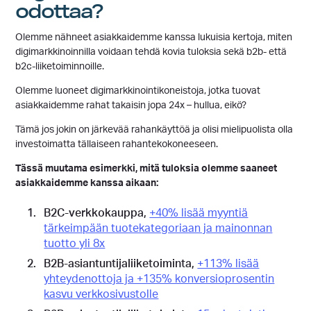
odottaa?
Olemme nähneet asiakkaidemme kanssa lukuisia kertoja, miten
digimarkkinoinnilla voidaan tehdä kovia tuloksia sekä b2b- että
b2c-liiketoiminnoille.
Olemme luoneet digimarkkinointikoneistoja, jotka tuovat
asiakkaidemme rahat takaisin jopa 24x – hullua, eikö?
Tämä jos jokin on järkevää rahankäyttöä ja olisi mielipuolista olla
investoimatta tällaiseen rahantekokoneeseen.
Tässä muutama esimerkki, mitä tuloksia olemme saaneet
asiakkaidemme kanssa aikaan:
B2C-verkkokauppa,
+40% lisää myyntiä
tärkeimpään tuotekategoriaan ja mainonnan
tuotto yli 8x
B2B-asiantuntijaliiketoiminta,
+113% lisää
yhteydenottoja ja +135% konversioprosentin
kasvu verkkosivustolle