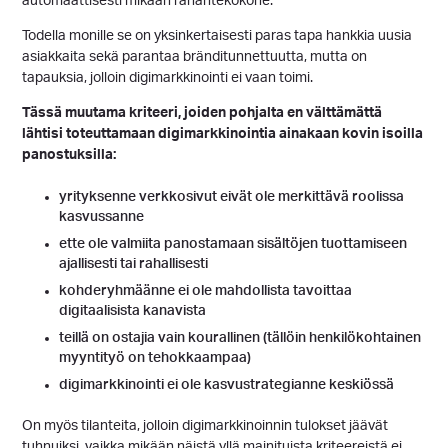
automaattisesti mikään rahantekokone.
Todella monille se on yksinkertaisesti paras tapa hankkia uusia
asiakkaita sekä parantaa bränditunnettuutta, mutta on
tapauksia, jolloin digimarkkinointi ei vaan toimi.
Tässä muutama kriteeri, joiden pohjalta en välttämättä
lähtisi toteuttamaan digimarkkinointia ainakaan kovin isoilla
panostuksilla:
yrityksenne verkkosivut eivät ole merkittävä roolissa
kasvussanne
ette ole valmiita panostamaan sisältöjen tuottamiseen
ajallisesti tai rahallisesti
kohderyhmäänne ei ole mahdollista tavoittaa
digitaalisista kanavista
teillä on ostajia vain kourallinen (tällöin henkilökohtainen
myyntityö on tehokkaampaa)
digimarkkinointi ei ole kasvustrategianne keskiössä
On myös tilanteita, jolloin digimarkkinoinnin tulokset jäävät
tuhnuiksi, vaikka mikään näistä yllä mainituista kriteereistä ei