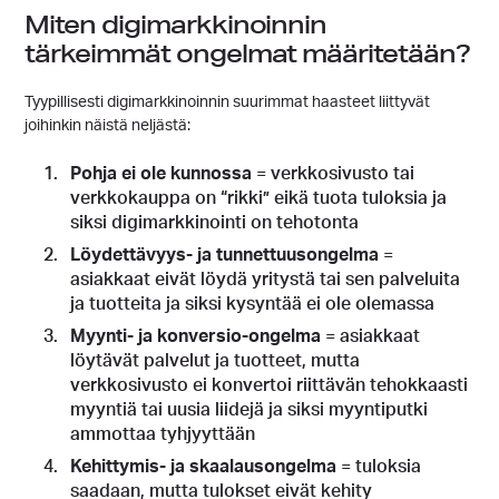
Miten digimarkkinoinnin
tärkeimmät ongelmat määritetään?
Tyypillisesti digimarkkinoinnin suurimmat haasteet liittyvät
joihinkin näistä neljästä:
Pohja ei ole kunnossa
= verkkosivusto tai
verkkokauppa on “rikki” eikä tuota tuloksia ja
siksi digimarkkinointi on tehotonta
Löydettävyys- ja tunnettuusongelma
=
asiakkaat eivät löydä yritystä tai sen palveluita
ja tuotteita ja siksi kysyntää ei ole olemassa
Myynti- ja konversio-ongelma
= asiakkaat
löytävät palvelut ja tuotteet, mutta
verkkosivusto ei konvertoi riittävän tehokkaasti
myyntiä tai uusia liidejä ja siksi myyntiputki
ammottaa tyhjyyttään
Kehittymis- ja skaalausongelma
= tuloksia
saadaan, mutta tulokset eivät kehity