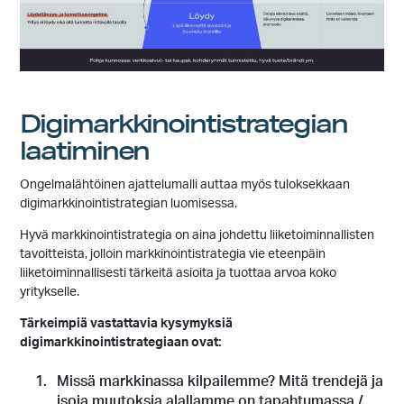
Digimarkkinointistrategian
laatiminen
Ongelmalähtöinen ajattelumalli auttaa myös tuloksekkaan
digimarkkinointistrategian luomisessa.
Hyvä markkinointistrategia on aina johdettu liiketoiminnallisten
tavoitteista, jolloin markkinointistrategia vie eteenpäin
liiketoiminnallisesti tärkeitä asioita ja tuottaa arvoa koko
yritykselle.
Tärkeimpiä vastattavia kysymyksiä
digimarkkinointistrategiaan ovat:
Missä markkinassa kilpailemme? Mitä trendejä ja
isoja muutoksia alallamme on tapahtumassa /