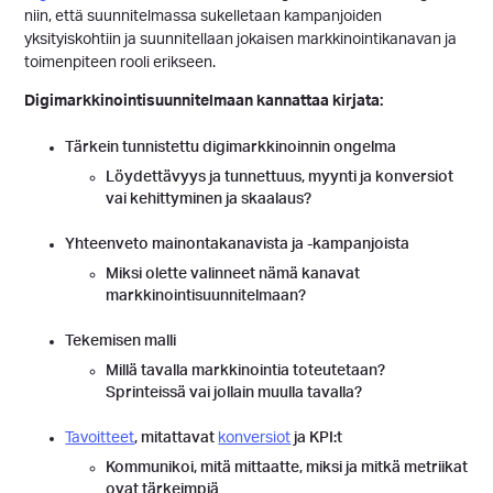
niin, että suunnitelmassa sukelletaan kampanjoiden
yksityiskohtiin ja suunnitellaan jokaisen markkinointikanavan ja
toimenpiteen rooli erikseen.
Digimarkkinointisuunnitelmaan kannattaa kirjata:
Tärkein tunnistettu digimarkkinoinnin ongelma
Löydettävyys ja tunnettuus, myynti ja konversiot
vai kehittyminen ja skaalaus?
Yhteenveto mainontakanavista ja -kampanjoista
Miksi olette valinneet nämä kanavat
markkinointisuunnitelmaan?
Tekemisen malli
Millä tavalla markkinointia toteutetaan?
Sprinteissä vai jollain muulla tavalla?
Tavoitteet
, mitattavat
konversiot
ja KPI:t
Kommunikoi, mitä mittaatte, miksi ja mitkä metriikat
ovat tärkeimpiä