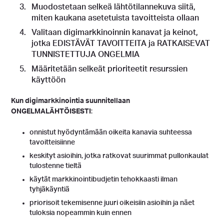
Muodostetaan selkeä lähtötilannekuva siitä,
miten kaukana asetetuista tavoitteista ollaan
Valitaan digimarkkinoinnin kanavat ja keinot,
jotka EDISTÄVÄT TAVOITTEITA ja RATKAISEVAT
TUNNISTETTUJA ONGELMIA
Määritetään selkeät prioriteetit resurssien
käyttöön
Kun digimarkkinointia suunnitellaan
ONGELMALÄHTÖISESTI
:
onnistut hyödyntämään oikeita kanavia suhteessa
tavoitteisiinne
keskityt asioihin, jotka ratkovat suurimmat pullonkaulat
tulostenne tieltä
käytät markkinointibudjetin tehokkaasti ilman
tyhjäkäyntiä
priorisoit tekemisenne juuri oikeisiin asioihin ja näet
tuloksia nopeammin kuin ennen