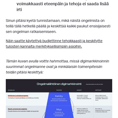
voimakkaasti eteenpäin ja tehoja ei saada lisää
irti
Sinun pitäisi kyetä tunnistamaan, mikä näistä ongelmista on
teillä tällä hetkellä päällä ja keskittää kaikki paukut ensisijaisesti
sen ongelman ratkaisemiseen.
Näin saatte käytettyä budjettinne tehokkaasti ja keskitytte
tulosten kannalta merkityksellisimpiin asioihin.
Tämän kuvan avulla voitte hahmottaa, missä digimarkkinoinnin
suurimmat ongelmanne ovat ja minkälaisiin toimenpiteisiin
teidän pitäisi keskittyä: