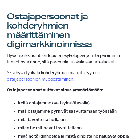
Ostajapersoonat ja
kohderyhmien
määrittäminen
digimarkkinoinnissa
Hyvä markkinointi on lopulta psykologiaa ja mitä paremmin
tunnet ostajanne, sitä parempia tuloksia saat aikaiseksi.
Yksi hyvä työkalu kohderyhmien määrittelyyn on
ostajapersoonien muodostaminen
.
Ostajapersoonat auttavat sinua ymmärtämään:
keitä ostajamme ovat (yksilötasolla)
mitä ostajamme pyrkivät saavuttamaan työssään
mitä tavoitteita heillä on
miten he mittaavat tavoitteitaan
mikä heitä kiinnostaa ja mistä aiheista he haluavat oppia