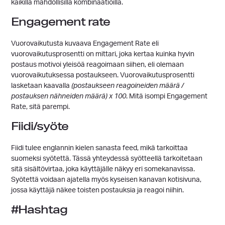
kaikilla mahdollisilla kombinaatioilla.
Engagement rate
Vuorovaikutusta kuvaava Engagement Rate eli
vuorovaikutusprosentti on mittari, joka kertaa kuinka hyvin
postaus motivoi yleisöä reagoimaan siihen, eli olemaan
vuorovaikutuksessa postaukseen. Vuorovaikutusprosentti
lasketaan kaavalla
(postaukseen reagoineiden määrä /
postauksen nähneiden määrä) x 100
. Mitä isompi Engagement
Rate, sitä parempi.
Fiidi/syöte
Fiidi tulee englannin kielen sanasta feed, mikä tarkoittaa
suomeksi syötettä. Tässä yhteydessä syötteellä tarkoitetaan
sitä sisältövirtaa, joka käyttäjälle näkyy eri somekanavissa.
Syötettä voidaan ajatella myös kyseisen kanavan kotisivuna,
jossa käyttäjä näkee toisten postauksia ja reagoi niihin.
#Hashtag