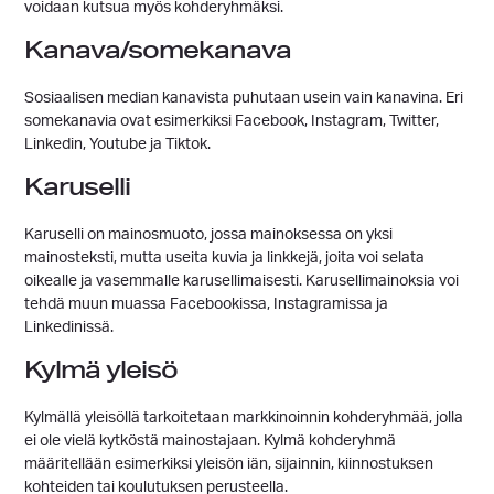
voidaan kutsua myös kohderyhmäksi.
Kanava/somekanava
Sosiaalisen median kanavista puhutaan usein vain kanavina. Eri
somekanavia ovat esimerkiksi Facebook, Instagram, Twitter,
Linkedin, Youtube ja Tiktok.
Karuselli
Karuselli on mainosmuoto, jossa mainoksessa on yksi
mainosteksti, mutta useita kuvia ja linkkejä, joita voi selata
oikealle ja vasemmalle karusellimaisesti. Karusellimainoksia voi
tehdä muun muassa Facebookissa, Instagramissa ja
Linkedinissä.
Kylmä yleisö
Kylmällä yleisöllä tarkoitetaan markkinoinnin kohderyhmää, jolla
ei ole vielä kytköstä mainostajaan. Kylmä kohderyhmä
määritellään esimerkiksi yleisön iän, sijainnin, kiinnostuksen
kohteiden tai koulutuksen perusteella.