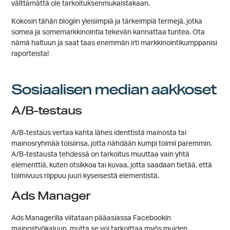
välttämättä ole tarkoituksenmukaistakaan.
Kokosin tähän blogiin yleisimpiä ja tärkeimpiä termejä, jotka
somea ja somemarkkinointia tekevän kannattaa tuntea. Ota
nämä haltuun ja saat taas enemmän irti markkinointikumppanisi
raporteista!
Sosiaalisen median aakkoset
A/B-testaus
A/B-testaus vertaa kahta lähes identtistä mainosta tai
mainosryhmää toisiinsa, jotta nähdään kumpi toimii paremmin.
A/B-testausta tehdessä on tarkoitus muuttaa vain yhtä
elementtiä, kuten otsikkoa tai kuvaa, jotta saadaan tietää, että
toimivuus riippuu juuri kyseisestä elementistä.
Ads Manager
Ads Managerilla viitataan pääasiassa Facebookin
mainostyökaluun, mutta se voi tarkoittaa myös muiden