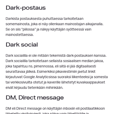
Dark-postaus
Darkista postauksesta puhuttaessa tarkoitetaan
somemainosta, joka ei näy ollenkaan mainostajan aikajanalla.
Se on siis ”piilossa” ja näkyy käyttäjän syötteessä vain
mainostettaessa.
Dark social
Dark socialilla ei ole mitään tekemistä dark-postauksen kanssa.
Dark socialilla tarkoitetaan sellaista sosiaalisen median jakoa,
joka tapahtuu ns. pimennossa, eli siitä ei jää digitaalisesti
seurattavaa jälkeä. Esimerkiksi pikaviestimiin jaetut linkit
kirjautuvat Google Analyticsissa suoraksi liikenteeksi ja somesta
tai verkkosivuilta otetut ja kaverille lähetetyt kuvakaappaukset
eivät kirjaudu tietenkään mihinkään.
DM, Direct message
DM eli Direct message on käyttäjän inboxiin eli postilaatikkoon