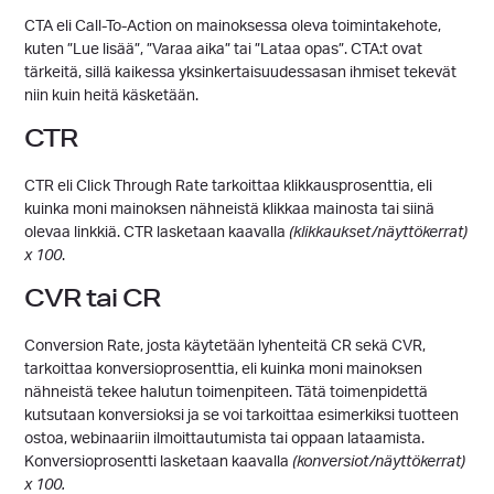
CTA eli Call-To-Action on mainoksessa oleva toimintakehote,
kuten ”Lue lisää”, ”Varaa aika” tai ”Lataa opas”. CTA:t ovat
tärkeitä, sillä kaikessa yksinkertaisuudessasan ihmiset tekevät
niin kuin heitä käsketään.
CTR
CTR eli Click Through Rate tarkoittaa klikkausprosenttia, eli
kuinka moni mainoksen nähneistä klikkaa mainosta tai siinä
olevaa linkkiä. CTR lasketaan kaavalla
(klikkaukset/näyttökerrat)
x 100
.
CVR tai CR
Conversion Rate, josta käytetään lyhenteitä CR sekä CVR,
tarkoittaa konversioprosenttia, eli kuinka moni mainoksen
nähneistä tekee halutun toimenpiteen. Tätä toimenpidettä
kutsutaan konversioksi ja se voi tarkoittaa esimerkiksi tuotteen
ostoa, webinaariin ilmoittautumista tai oppaan lataamista.
Konversioprosentti lasketaan kaavalla
(konversiot/näyttökerrat)
x 100.