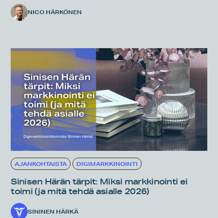
NICO HÄRKÖNEN
AJANKOHTAISTA
DIGIMARKKINOINTI
Sinisen Härän tärpit: Miksi markkinointi ei
toimi (ja mitä tehdä asialle 2026)
SININEN HÄRKÄ