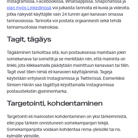
Instagramissa, Facebookissa, Whatsappissa, Snapchatissa ja
pian myös Linkedinissä
voi julkaista tarinoita eli kuvia ja videoita,
jotka näkyvät käyttäjille vain 24 tunnin ajan kanavan omassa
tarinaosiossa. Tarinoita voi postata orgaanisesti sekä tehdä
tarinamuotoisia mainoksia.
Tagit, tägäys
Tägääminen tarkoittaa sitä, kun postauksessa mainitaan jokin
somekanava tai sometili ja se merkitään niin, että maininta on
linkki, jota klikkaamalla päädytään mainittuun kanavaan tai tiliin.
Tagit ovat tilien nimiä eli kanavien käyttäjänimiä. Tageja
käytetään erityisesti Instagramissa ja Twitterissä. Esimerkiksi
Sinisen Härän saa tägättyä kirjoittamalla Instagramissa
postaustekstiin @sininenharka.
Targetointi, kohdentaminen
Targetointi eli mainosten kohdentaminen on yksi tärkeimmistä,
ellei jopa tärkein onnistuneen somekampanjan tekijä.
Somekampanjoita voidaan kohdentaa rema-yleisölle tai ns.
kylmälle yleisölle.