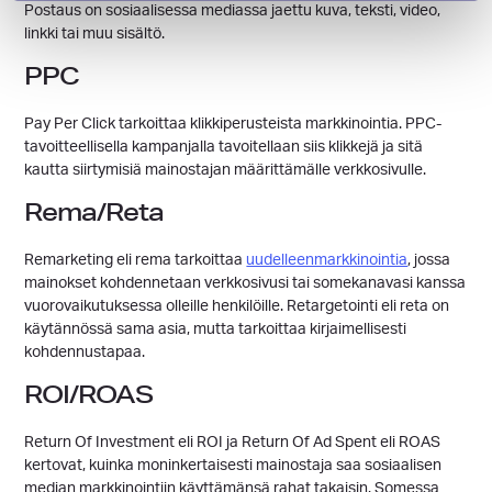
Postaus on sosiaalisessa mediassa jaettu kuva, teksti, video,
linkki tai muu sisältö.
PPC
Pay Per Click tarkoittaa klikkiperusteista markkinointia. PPC-
tavoitteellisella kampanjalla tavoitellaan siis klikkejä ja sitä
kautta siirtymisiä mainostajan määrittämälle verkkosivulle.
Rema/Reta
Remarketing eli rema tarkoittaa
uudelleenmarkkinointia
, jossa
mainokset kohdennetaan verkkosivusi tai somekanavasi kanssa
vuorovaikutuksessa olleille henkilöille. Retargetointi eli reta on
käytännössä sama asia, mutta tarkoittaa kirjaimellisesti
kohdennustapaa.
ROI/ROAS
Return Of Investment eli ROI ja Return Of Ad Spent eli ROAS
kertovat, kuinka moninkertaisesti mainostaja saa sosiaalisen
median markkinointiin käyttämänsä rahat takaisin. Somessa