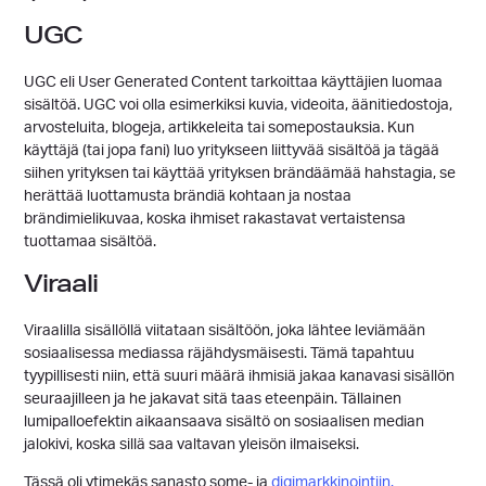
UGC
UGC eli User Generated Content tarkoittaa käyttäjien luomaa
sisältöä. UGC voi olla esimerkiksi kuvia, videoita, äänitiedostoja,
arvosteluita, blogeja, artikkeleita tai somepostauksia. Kun
käyttäjä (tai jopa fani) luo yritykseen liittyvää sisältöä ja tägää
siihen yrityksen tai käyttää yrityksen brändäämää hahstagia, se
herättää luottamusta brändiä kohtaan ja nostaa
brändimielikuvaa, koska ihmiset rakastavat vertaistensa
tuottamaa sisältöä.
Viraali
Viraalilla sisällöllä viitataan sisältöön, joka lähtee leviämään
sosiaalisessa mediassa räjähdysmäisesti. Tämä tapahtuu
tyypillisesti niin, että suuri määrä ihmisiä jakaa kanavasi sisällön
seuraajilleen ja he jakavat sitä taas eteenpäin. Tällainen
lumipalloefektin aikaansaava sisältö on sosiaalisen median
jalokivi, koska sillä saa valtavan yleisön ilmaiseksi.
Tässä oli ytimekäs sanasto some- ja
digimarkkinointiin.