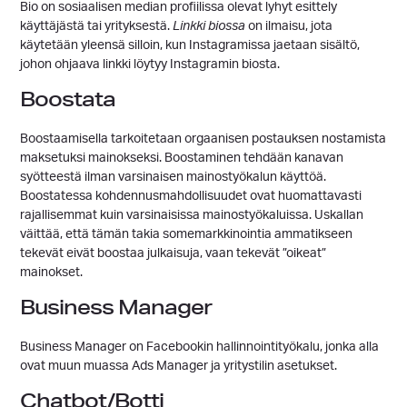
Bio on sosiaalisen median profiilissa olevat lyhyt esittely
käyttäjästä tai yrityksestä.
Linkki biossa
on ilmaisu, jota
käytetään yleensä silloin, kun Instagramissa jaetaan sisältö,
johon ohjaava linkki löytyy Instagramin biosta.
Boostata
Boostaamisella tarkoitetaan orgaanisen postauksen nostamista
maksetuksi mainokseksi. Boostaminen tehdään kanavan
syötteestä ilman varsinaisen mainostyökalun käyttöä.
Boostatessa kohdennusmahdollisuudet ovat huomattavasti
rajallisemmat kuin varsinaisissa mainostyökaluissa. Uskallan
väittää, että tämän takia somemarkkinointia ammatikseen
tekevät eivät boostaa julkaisuja, vaan tekevät ”oikeat”
mainokset.
Business Manager
Business Manager on Facebookin hallinnointityökalu, jonka alla
ovat muun muassa Ads Manager ja yritystilin asetukset.
Chatbot/Botti