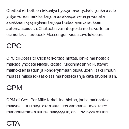
Chatbot eli botti on tekoälyä hyödyntävä työkalu, jonka avulla
yritys voi esimerkiksi tarjota asiakaspalvelua ja vastata
asiakkaan kysymyksiin tai jopa hoitaa ajanvarauksen
automatisoidusti. Chatbotin voi integroida nettisivuille tai
esimerkiksi Facebook Messenger -viestisovellukseen.
CPC
CPC eli Cost Per Click tarkoittaa hintaa, jonka mainostaja
maksaa yhdestä klikkauksesta. Klikkihintaan vaikuttavat
mainoksen laadun ja kohderyhmään osuvuuden lisäksi muun
muassa missä lokaatioissa mainostetaan ja ketä tavoitellaan.
CPM
CPM eli Cost Per Mille tarkoittaa hintaa, jonka mainostaja
maksaa 1 000 näyttökerrasta. Jos kampanja tavoittelee
mahdollisimman suurta näkyvyyttä, on CPM hyvä mittari.
CTA