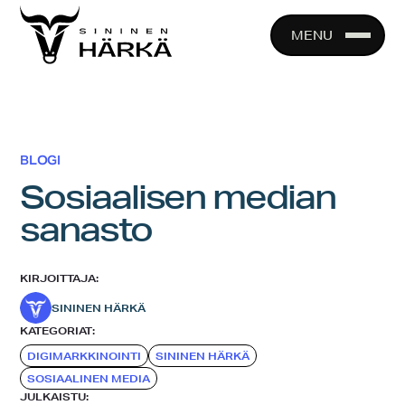
Skip
to
MENU
content
BLOGI
Sosiaalisen median
sanasto
KIRJOITTAJA:
SININEN HÄRKÄ
KATEGORIAT:
DIGIMARKKINOINTI
SININEN HÄRKÄ
SOSIAALINEN MEDIA
JULKAISTU: