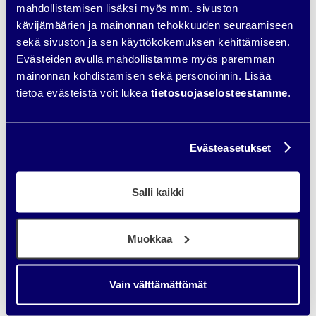
olevat mainokset ovat siis natiivimarkkinointia, mutta yleisimmin
mahdollistamisen lisäksi myös mm. sivuston
tällä tarkoitetaan esimerkiksi eri verkkomedioiden sivuilla olevia
kävijämäärien ja mainonnan tehokkuuden seuraamiseen
mainoksia.
sekä sivuston ja sen käyttökokemuksen kehittämiseen.
Orgaaninen postaus
Evästeiden avulla mahdollistamme myös paremman
mainonnan kohdistamisen sekä personoinnin. Lisää
Orgaaninen postaus on yrityksen tai henkilön aikajanalleen
tietoa evästeistä voit lukea
tietosuojaselosteestamme
.
jakamaa sisältöä, joka näkyy käyttäjän syötteissä sekä profiilin
sivulla.
Pikseli
Evästeasetukset
Facebook- ja Instagram-markkinointiin liittyvä Pikseli on pieni
Salli kaikki
JavaScript-koodinpätkä, jonka voi asentaa mille tahansa
verkkosivulle. Pikseli seuraa verkkosivulla tapahtuvaa liikennettä
ja sen avulla voi muun muassa luoda kohderyhmiä sivuston
kävijöistä eli tehdä rema-markkinointia, mitata sivustolla
Muokkaa
tapahtuvia konversioita sekä tehdä dynaamisia tuotemainoksia.
Vain välttämättömät
Postaus