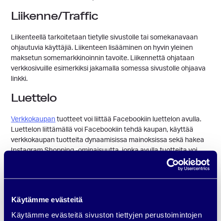
Liikenne/Traffic
Liikenteellä tarkoitetaan tietylle sivustolle tai somekanavaan
ohjautuvia käyttäjiä. Liikenteen lisääminen on hyvin yleinen
maksetun somemarkkinoinnin tavoite. Liikennettä ohjataan
verkkosivuille esimerkiksi jakamalla somessa sivustolle ohjaava
linkki.
Luettelo
Verkkokaupan
tuotteet voi liittää Facebookiin luettelon avulla.
Luettelon liittämällä voi Facebookiin tehdä kaupan, käyttää
verkkokaupan tuotteita dynaamisissa mainoksissa sekä hakea
Instagram Shopping -ominaisuutta, jonka avulla tuotteita voi
käyttää myös Instagramissa.
Natiivimarkkinointi
Käytämme evästeitä
Natiivimarkkinoinnilla tarkoitetaan mainosta, joka näyttää siltä,
kuin se olisi mainossivuston orgaanista sisältöä. Somekanavissa
Käytämme evästeitä sivuston tiettyjen perustoimintojen