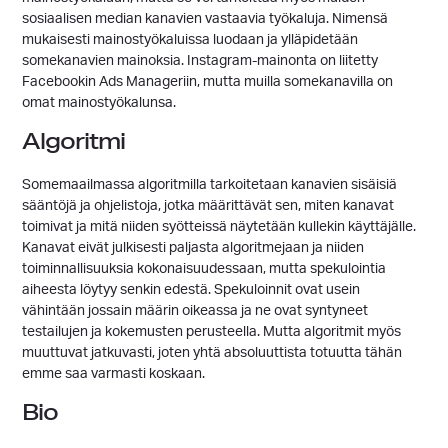
sosiaalisen median kanavien vastaavia työkaluja. Nimensä
mukaisesti mainostyökaluissa luodaan ja ylläpidetään
somekanavien mainoksia. Instagram-mainonta on liitetty
Facebookin Ads Manageriin, mutta muilla somekanavilla on
omat mainostyökalunsa.
Algoritmi
Somemaailmassa algoritmilla tarkoitetaan kanavien sisäisiä
sääntöjä ja ohjelistoja, jotka määrittävät sen, miten kanavat
toimivat ja mitä niiden syötteissä näytetään kullekin käyttäjälle.
Kanavat eivät julkisesti paljasta algoritmejaan ja niiden
toiminnallisuuksia kokonaisuudessaan, mutta spekulointia
aiheesta löytyy senkin edestä. Spekuloinnit ovat usein
vähintään jossain määrin oikeassa ja ne ovat syntyneet
testailujen ja kokemusten perusteella. Mutta algoritmit myös
muuttuvat jatkuvasti, joten yhtä absoluuttista totuutta tähän
emme saa varmasti koskaan.
Bio