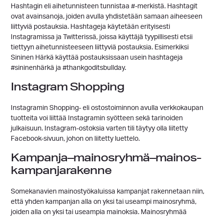
Hashtagin eli aihetunnisteen tunnistaa #-merkistä. Hashtagit
ovat avainsanoja, joiden avulla yhdistetään samaan aiheeseen
liittyviä postauksia. Hashtageja käytetään erityisesti
Instagramissa ja Twitterissä, joissa käyttäjä tyypillisesti etsii
tiettyyn aihetunnisteeseen liittyviä postauksia. Esimerkiksi
Sininen Härkä käyttää postauksissaan usein hashtageja
#sininenhärkä ja #thankgoditsbullday.
Instagram Shopping
Instagramin Shopping- eli ostostoiminnon avulla verkkokaupan
tuotteita voi liittää Instagramin syötteen sekä tarinoiden
julkaisuun. Instagram-ostoksia varten tili täytyy olla liitetty
Facebook-sivuun, johon on liitetty luettelo.
Kampanja–mainosryhmä–mainos-
kampanjarakenne
Somekanavien mainostyökaluissa kampanjat rakennetaan niin,
että yhden kampanjan alla on yksi tai useampi mainosryhmä,
joiden alla on yksi tai useampia mainoksia. Mainosryhmää