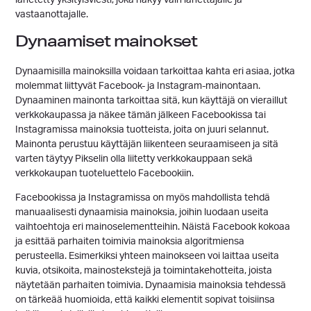
lähetetty yksityisviesti, joka näkyy vain lähettäjälle ja
vastaanottajalle.
Dynaamiset mainokset
Dynaamisilla mainoksilla voidaan tarkoittaa kahta eri asiaa, jotka
molemmat liittyvät Facebook- ja Instagram-mainontaan.
Dynaaminen mainonta tarkoittaa sitä, kun käyttäjä on vieraillut
verkkokaupassa ja näkee tämän jälkeen Facebookissa tai
Instagramissa mainoksia tuotteista, joita on juuri selannut.
Mainonta perustuu käyttäjän liikenteen seuraamiseen ja sitä
varten täytyy Pikselin olla liitetty verkkokauppaan sekä
verkkokaupan tuoteluettelo Facebookiin.
Facebookissa ja Instagramissa on myös mahdollista tehdä
manuaalisesti dynaamisia mainoksia, joihin luodaan useita
vaihtoehtoja eri mainoselementteihin. Näistä Facebook kokoaa
ja esittää parhaiten toimivia mainoksia algoritmiensa
perusteella. Esimerkiksi yhteen mainokseen voi laittaa useita
kuvia, otsikoita, mainostekstejä ja toimintakehotteita, joista
näytetään parhaiten toimivia. Dynaamisia mainoksia tehdessä
on tärkeää huomioida, että kaikki elementit sopivat toisiinsa