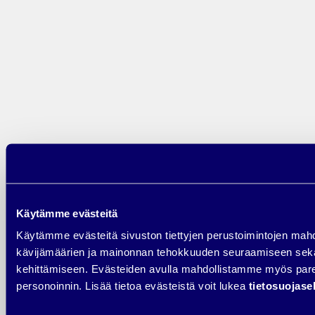
Hakukoneoptimointi kannattaa aloittaa aina nykytilanteen
kartoituksesta. Käytännössä selvitetään siis esimerkiksi Google
Analyticsin avulla, millaisilla sijainneilla yrityksen eri sivut näkyvät sillä
hetkellä. Selvitetään orgaanisen haun kautta tulevien kävijöiden määrä,
prosenttiosuus sekä konversiot. Nämä sijainnit kirjataan ylös
esimerkiksi SEO-työkaluun (Ahrefs, Moz tm.) tai Excel-taulukkoon, jotta
voidaan seurata tulosten kehitystä, kun optimointia aletaan tekemään.
Samalla selvitetään, millä avainsanoilla sivusto sillä hetkellä näkyy.
Monesti suuri osa yrityksen liiketoiminnan kannalta tärkeistä
avainsanoista puuttuu täältä listalta, tai ne ovat liian kaukana
ensimmäisistä tuloksista ja siksi hakukoneoptimointia varmasti onkin
lähdetty tekemään.
Käytämme evästeitä
2.
Käytämme evästeitä sivuston tiettyjen perustoimintojen mah
kävijämäärien ja mainonnan tehokkuuden seuraamiseen sek
Tarvekartoitus
kehittämiseen. Evästeiden avulla mahdollistamme myös p
personoinnin. Lisää tietoa evästeistä voit lukea
tietosuojas