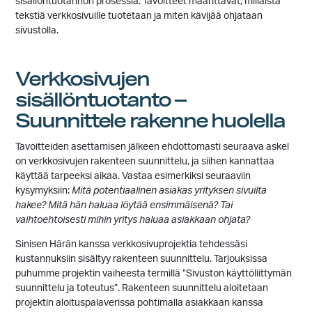
sisällöntuotannon prosessia. Tavoitteet määrittävät, millaista
tekstiä verkkosivuille tuotetaan ja miten kävijää ohjataan
sivustolla.
Verkkosivujen
sisällöntuotanto –
Suunnittele rakenne huolella
Tavoitteiden asettamisen jälkeen ehdottomasti seuraava askel
on verkkosivujen rakenteen suunnittelu, ja siihen kannattaa
käyttää tarpeeksi aikaa. Vastaa esimerkiksi seuraaviin
kysymyksiin:
Mitä potentiaalinen asiakas yrityksen sivuilta
hakee? Mitä hän haluaa löytää ensimmäisenä? Tai
vaihtoehtoisesti mihin yritys haluaa asiakkaan ohjata?
Sinisen Härän kanssa verkkosivuprojektia tehdessäsi
kustannuksiin sisältyy rakenteen suunnittelu. Tarjouksissa
puhumme projektin vaiheesta termillä ”Sivuston käyttöliittymän
suunnittelu ja toteutus”. Rakenteen suunnittelu aloitetaan
projektin aloituspalaverissa pohtimalla asiakkaan kanssa