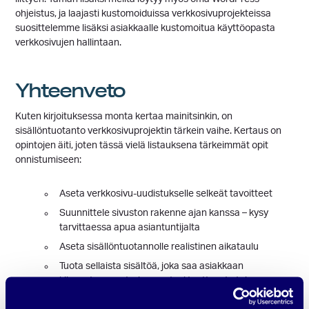
ohjeistus, ja laajasti kustomoiduissa verkkosivuprojekteissa
suosittelemme lisäksi asiakkaalle kustomoitua käyttöopasta
verkkosivujen hallintaan.
Yhteenveto
Kuten kirjoituksessa monta kertaa mainitsinkin, on
sisällöntuotanto verkkosivuprojektin tärkein vaihe. Kertaus on
opintojen äiti, joten tässä vielä listauksena tärkeimmät opit
onnistumiseen:
Aseta verkkosivu-uudistukselle selkeät tavoitteet
Suunnittele sivuston rakenne ajan kanssa – kysy
tarvittaessa apua asiantuntijalta
Aseta sisällöntuotannolle realistinen aikataulu
Tuota sellaista sisältöä, joka saa asiakkaan
kiinnostumaan tarjoamastasi tuotteesta tai
palvelusta