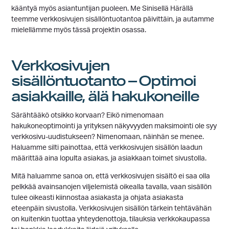
kääntyä myös asiantuntijan puoleen. Me Sinisellä Härällä
teemme verkkosivujen sisällöntuotantoa päivittäin, ja autamme
mielellämme myös tässä projektin osassa.
Verkkosivujen
sisällöntuotanto – Optimoi
asiakkaille, älä hakukoneille
Särähtääkö otsikko korvaan? Eikö nimenomaan
hakukoneoptimointi ja yrityksen näkyvyyden maksimointi ole syy
verkkosivu-uudistukseen? Nimenomaan, näinhän se menee.
Haluamme silti painottaa, että verkkosivujen sisällön laadun
määrittää aina lopulta asiakas, ja asiakkaan toimet sivustolla.
Mitä haluamme sanoa on, että verkkosivujen sisältö ei saa olla
pelkkää avainsanojen viljelemistä oikealla tavalla, vaan sisällön
tulee oikeasti kiinnostaa asiakasta ja ohjata asiakasta
eteenpäin sivustolla. Verkkosivujen sisällön tärkein tehtävähän
on kuitenkin tuottaa yhteydenottoja, tilauksia verkkokaupassa