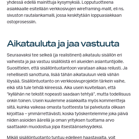
yhdessä edellä mainittuja kysymyksiä. Lopputuotteena
asiakkaalle esitellään verkkosivujen wireframing-malit, eli ns.
sivuston rautalankamalli, jossa keskitytään loppuasiakkaan
ostoprosessiin.
Aikatauluta ja jaa vastuuta
Seuraavaksi tee selkeä (ja realistinen!) aikataulu sisällön eri
vaiheista ja jaa vastuu sisällöistä eri alueiden asiantuntijoille.
Suosittelen, että sisällöntuotantoon varataan aikaa reilusti. Ja
rehellisesti sanottuna, lisää tähän aikatauluun vielä vähän
löysää. Sisällöntuotanto on verkkosivuprojektin tärkein vaihe,
eikä sitä tule tehdä kiireessä. Aika usein kuvitellaan, että
“kyllähän ne tekstit nopeasti saadaan tehtyä”, mutta todellisuus
onkin toinen. Usein kuulemme asiakkailta myös kommentteja
siitä, kuinka vaikeaa omasta tuotteesta tai palvelusta olikaan
kirjoittaa – ymmärrettävästi, koska työskentelemme joka päivä
niiden asioiden äärellä ja oman yrityksen tuottama arvo
saattaakin muodostua jopa itsestäänselvyydeksi.
Mikäli sisällöntuotanto tuntuu edelleen haastavalta, voit