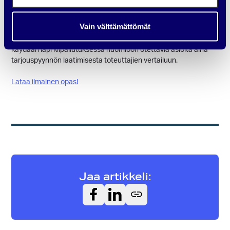
Onko teidän yrityksessänne verkkosivu-uudistus käsillä? Siinä
Vain välttämättömät
tapauksessa, lataa ihmeessä ilmainen oppaamme. Opas on
tehty auttamaan yrityksiä verkkosivujen ostamisessa, ja siinä
käydään läpi kilpailutuksessa huomioon otettavia asioita aina
tarjouspyynnön laatimisesta toteuttajien vertailuun.
Lataa ilmainen opas!
Jaa artikkeli: