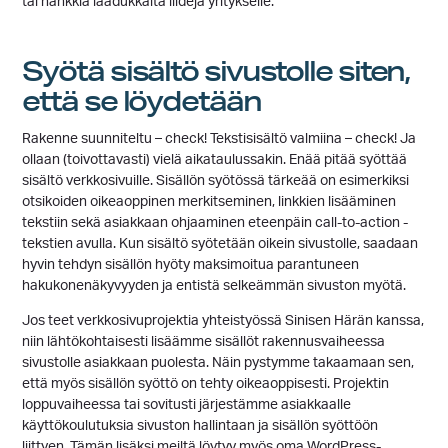
tai hankkia laadukkaita liidejä yritykselle.
Syötä sisältö sivustolle siten,
että se löydetään
Rakenne suunniteltu – check! Tekstisisältö valmiina – check! Ja
ollaan (toivottavasti) vielä aikataulussakin. Enää pitää syöttää
sisältö verkkosivuille. Sisällön syötössä tärkeää on esimerkiksi
otsikoiden oikeaoppinen merkitseminen, linkkien lisääminen
tekstiin sekä asiakkaan ohjaaminen eteenpäin call-to-action -
tekstien avulla. Kun sisältö syötetään oikein sivustolle, saadaan
hyvin tehdyn sisällön hyöty maksimoitua parantuneen
hakukonenäkyvyyden ja entistä selkeämmän sivuston myötä.
Jos teet verkkosivuprojektia yhteistyössä Sinisen Härän kanssa,
niin lähtökohtaisesti lisäämme sisällöt rakennusvaiheessa
sivustolle asiakkaan puolesta. Näin pystymme takaamaan sen,
että myös sisällön syöttö on tehty oikeaoppisesti. Projektin
loppuvaiheessa tai sovitusti järjestämme asiakkaalle
käyttökoulutuksia sivuston hallintaan ja sisällön syöttöön
liittyen. Tämän lisäksi meiltä löytyy myös oma WordPress-