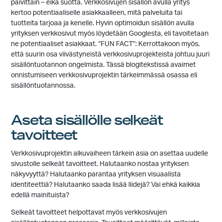
päivittäin – eikä suotta. Verkkosivujen sisällön avulla yritys
kertoo potentiaaliselle asiakkaalleen, mitä palveluita tai
tuotteita tarjoaa ja kenelle. Hyvin optimoidun sisällön avulla
yrityksen verkkosivut myös löydetään Googlesta, eli tavoitetaan
ne potentiaaliset asiakkaat. “FUN FACT”: Kerrottakoon myös,
että suurin osa viivästyneistä verkkosivuprojekteista johtuu juuri
sisällöntuotannon ongelmista. Tässä blogitekstissä avaimet
onnistumiseen verkkosivuprojektin tärkeimmässä osassa eli
sisällöntuotannossa.
Aseta sisällölle selkeät
tavoitteet
Verkkosivuprojektin alkuvaiheen tärkein asia on asettaa uudelle
sivustolle selkeät tavoitteet. Halutaanko nostaa yrityksen
näkyvyyttä? Halutaanko parantaa yrityksen visuaalista
identiteettiä? Halutaanko saada lisää liidejä? Vai ehkä kaikkia
edellä mainituista?
Selkeät tavoitteet helpottavat myös verkkosivujen