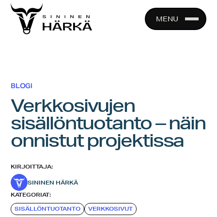
Skip
to
MENU
content
BLOGI
Verkkosivujen
sisällöntuotanto – näin
onnistut projektissa
KIRJOITTAJA:
SININEN HÄRKÄ
KATEGORIAT:
SISÄLLÖNTUOTANTO
VERKKOSIVUT