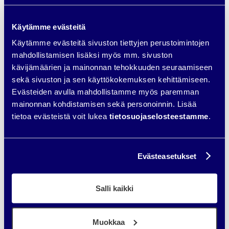
Kiinnitä huomiota myös sisällön syöttöön
Käytämme evästeitä
Lataa ilmainen verkkosivujen
Käytämme evästeitä sivuston tiettyjen perustoimintojen
ostajan opas
mahdollistamisen lisäksi myös mm. sivuston
kävijämäärien ja mainonnan tehokkuuden seuraamiseen
sekä sivuston ja sen käyttökokemuksen kehittämiseen.
Evästeiden avulla mahdollistamme myös paremman
mainonnan kohdistamisen sekä personoinnin. Lisää
tietoa evästeistä voit lukea
tietosuojaselosteestamme
.
Evästeasetukset
Salli kaikki
Muokkaa