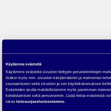
markkinointiviestinnästä
toimiva kokonaisuus
Jos markkinointiviestintä tuntuu hajanaiselta, kyse ei useimmiten ole
tekemisen puutteesta – vaan suunnan epäselvyydestä.
Sparrauksessa kirkastamme yrityksesi markkinointiviestinnän
kokonaisuuden ja tunnistamme konkreettiset seuraavat askeleet, joihin
kannattaa keskittyä juuri nyt.
Varaa aika sparrailuun ja katsotaan yhdessä, miten
Käytämme evästeitä
markkinointiviestintäsi tukee yrityksesi kasvua mahdollisimman
Käytämme evästeitä sivuston tiettyjen perustoimintojen mah
tehokkaasti.
lisäksi myös mm. sivuston kävijämäärien ja mainonnan teh
Varaa aika täältä!
seuraamiseen sekä sivuston ja sen käyttökokemuksen kehit
Evästeiden avulla mahdollistamme myös paremman mainon
Posted in
Ajankohtaista
,
Digimarkkinointi
,
Sininen Härkä
,
kohdistamisen sekä personoinnin. Lisää tietoa evästeistä voi
Sisällöntuotanto
Tagged
digitaalinen markkinointiviestintä
,
integroitu
markkinointiviestintä
,
markkinointiviestinnän keinot
,
lukea
tietosuojaselosteestamme
.
markkinointiviestinnän muodot
,
markkinointiviestinnän tavoitteet
,