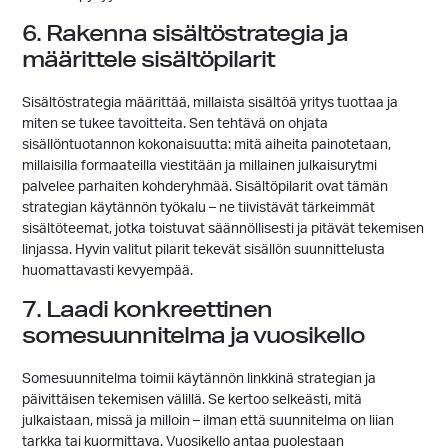
6. Rakenna sisältöstrategia ja
määrittele sisältöpilarit
Sisältöstrategia määrittää, millaista sisältöä yritys tuottaa ja
miten se tukee tavoitteita. Sen tehtävä on ohjata
sisällöntuotannon kokonaisuutta: mitä aiheita painotetaan,
millaisilla formaateilla viestitään ja millainen julkaisurytmi
palvelee parhaiten kohderyhmää. Sisältöpilarit ovat tämän
strategian käytännön työkalu – ne tiivistävät tärkeimmät
sisältöteemat, jotka toistuvat säännöllisesti ja pitävät tekemisen
linjassa. Hyvin valitut pilarit tekevät sisällön suunnittelusta
huomattavasti kevyempää.
7. Laadi konkreettinen
somesuunnitelma ja vuosikello
Somesuunnitelma toimii käytännön linkkinä strategian ja
päivittäisen tekemisen välillä. Se kertoo selkeästi, mitä
julkaistaan, missä ja milloin – ilman että suunnitelma on liian
tarkka tai kuormittava. Vuosikello antaa puolestaan