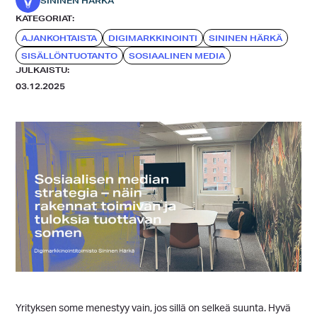
SININEN HÄRKÄ
KATEGORIAT:
AJANKOHTAISTA
DIGIMARKKINOINTI
SININEN HÄRKÄ
SISÄLLÖNTUOTANTO
SOSIAALINEN MEDIA
JULKAISTU:
03.12.2025
Yrityksen some menestyy vain, jos sillä on selkeä suunta. Hyvä