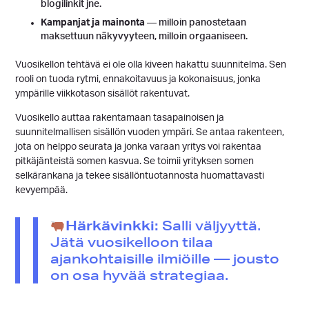
blogilinkit jne.
Kampanjat ja mainonta
— milloin panostetaan
maksettuun näkyvyyteen, milloin orgaaniseen.
Vuosikellon tehtävä ei ole olla kiveen hakattu suunnitelma. Sen
rooli on tuoda rytmi, ennakoitavuus ja kokonaisuus, jonka
ympärille viikkotason sisällöt rakentuvat.
Vuosikello auttaa rakentamaan tasapainoisen ja
suunnitelmallisen sisällön vuoden ympäri. Se antaa rakenteen,
jota on helppo seurata ja jonka varaan yritys voi rakentaa
pitkäjänteistä somen kasvua. Se toimii yrityksen somen
selkärankana ja tekee sisällöntuotannosta huomattavasti
kevyempää.
Härkävinkki:
Salli väljyyttä.
Jätä vuosikelloon tilaa
ajankohtaisille ilmiöille — jousto
on osa hyvää strategiaa.