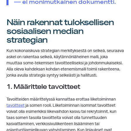
— ei monimutkainen dokumentti.
Näin rakennat tuloksellisen
sosiaalisen median
strategian
Kun kokonaiskuva strategian merkityksestä on selkeä, seuraava
askel on rakentaa selkeä, käytännönläheinen malli, joka
muuttaa some‑tekemisen tavoitteelliseksi ja johdonmukaiseksi.
Alla oleva kahdeksan kohdan etenemismalli toimii rakenteena,
jonka avulla strategia syntyy selkeästi ja hallitusti.
1. Määrittele tavoitteet
Tavoitteiden määrittelyssä kannattaa erottaa liiketoiminnan
tavoitteet
ja somen rooli. Liiketoiminnan isommat tavoitteet
voivat olla esimerkiksi liikevaihdon kasvu tai rekrytoinnit, kun
taas somen tasolla tavoitteita voivat olla tunnettuuden
kasvattaminen, verkkosivuliikenteen lisääminen tai
asiantuntijamielikuvan vahvistaminen. Kun linjaukset ovat