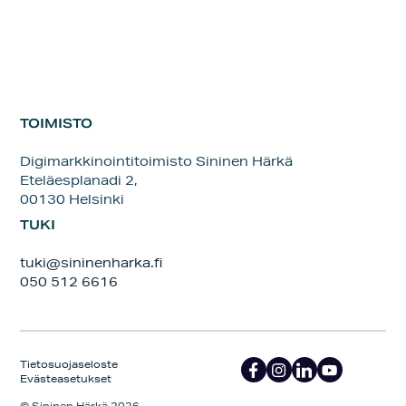
TOIMISTO
Digimarkkinointitoimisto Sininen Härkä
Eteläesplanadi 2,
00130 Helsinki
TUKI
tuki@sininenharka.fi
050 512 6616
Tietosuojaseloste
Evästeasetukset
© Sininen Härkä 2026