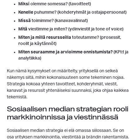
Miksi
olemme somessa? (tavoitteet)
Kenelle
puhumme? (kohderyhmät ja ostajapersoonat)
Missä
toimimme? (kanavavalinnat)
Mitä
viestimme ja miten? (ydinviestit ja tone of voice)
Miten ja millä resursseilla
toteutamme? (prosessit,
roolit ja käytännöt)
Miten seuraamme ja arvioimme onnistumista?
(KPI:t ja
analytiikka)
Kun nämä kysymykset on määritelty, yrityksellä on selkeä
näkemys siitä, mihin kokonaisuuteen some tekeminen nojaa.
Strategia kokoaa yhteen tavoitteet, kohderyhmät, viestit,
kanavat ja resurssit yhtenäiseksi suunnaksi, joka ohjaa kaikkea
tekemistä.
Sosiaalisen median strategian rooli
markkinoinnissa ja viestinnässä
Sosiaalisen median strategia ei elä omassa siilossaan. Se on
osa yrityksen markkinointia, viestintää ja brändin rakentamista.