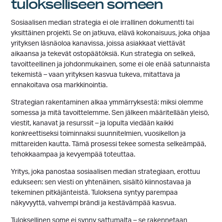
tulokselliseen someen
Sosiaalisen median strategia ei ole irrallinen dokumentti tai
yksittäinen projekti. Se on jatkuva, elävä kokonaisuus, joka ohjaa
yrityksen läsnäoloa kanavissa, joissa asiakkaat viettävät
aikaansa ja tekevät ostopäätöksiä. Kun strategia on selkeä,
tavoitteellinen ja johdonmukainen, some ei ole enää satunnaista
tekemistä – vaan yrityksen kasvua tukeva, mitattava ja
ennakoitava osa markkinointia.
Strategian rakentaminen alkaa ymmärryksestä: miksi olemme
somessa ja mitä tavoittelemme. Sen jälkeen määritellään yleisö,
viestit, kanavat ja resurssit – ja lopulta viedään kaikki
konkreettiseksi toiminnaksi suunnitelmien, vuosikellon ja
mittareiden kautta. Tämä prosessi tekee somesta selkeämpää,
tehokkaampaa ja kevyempää toteuttaa.
Yritys, joka panostaa sosiaalisen median strategiaan, erottuu
edukseen: sen viesti on yhtenäinen, sisältö kiinnostavaa ja
tekeminen pitkäjänteistä. Tuloksena syntyy parempaa
näkyvyyttä, vahvempi brändi ja kestävämpää kasvua.
Tuloksellinen some ei synny sattumalta – se rakennetaan