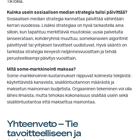
TikTokia.
Kuinka usein sosiaalisen median strategia tulisi päivittää?
Sosiaalisen median strategia kannattaa päivittää vähintään
kerran vuodessa. Lisäksi strategiaa on hyvä tarkastella aina
silloin, kun tapahtuu merkittäviä muutoksia: uusia palveluita
lanseerataan, kohderyhmä muuttuu, somekanavien algoritmit
päivittyvät tai yrityksen tavoitteet uudistuvat. Hyvä sääntö on
tarkistaa strategia kevyesti neljännesvuosittain ja tehdä
perusteellisempi päivitys vuosittain.
Mitä some-markkinointi maksaa?
Some-markkinoinnin kustannukset riippuvat kolmesta tekijästä:
käytettävistä kanavista, sisällöntuotannon määrästä ja
maksetun mainonnan budjetista. Orgaaninen tekeminen voi olla
lähes ilmaista, mutta tehokas kokonaisuus sisältää usein sekä
sisällöntuotantoa että maksettua mainontaa.
Yhteenveto – Tie
tavoitteelliseen ja