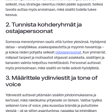
selkeät, muu strategia rakentuu niiden päälle sujuvasti. Selkeä
tavoite auttaa myös arvioimaan, mikä sisältö todella tukee
kasvua.
2. Tunnista kohderyhmät ja
ostajapersoonat
Somessa menestyminen vaatii, että tuntee yleisönsä. Hyödynnä
dataa – analytiikkaa, asiakaspalautetta ja myynnin havaintoja –
ja kokoa niiden pohjalta selkeät
ostajapersoonat
. Kun ymmärrät,
millaiset tarpeet ja motivaatiot ohjaavat asiakkaita, sisältöjen ja
kanavien valinta helpottuu merkittävästi. Persoonat auttavat
myös priorisoimaan, mikä sisältö on heille aidosti hyödyllistä.
3. Määrittele ydinviestit ja tone of
voice
Ydinviestit auttavat pitämään sisällön johdonmukaisena ja
kertovat, mikä näkökulma yritykselle on tärkein. Valitse tyyliksi
sellainen tone of voice, joka kuvastaa brändiä ja puhuttelee
yleisöä – oli se sitten asiantunteva, napakka tai inhimillisen