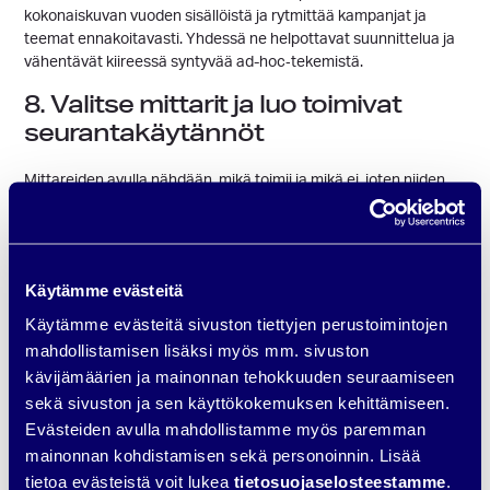
kokonaiskuvan vuoden sisällöistä ja rytmittää kampanjat ja
teemat ennakoitavasti. Yhdessä ne helpottavat suunnittelua ja
vähentävät kiireessä syntyvää ad-hoc‑tekemistä.
8. Valitse mittarit ja luo toimivat
seurantakäytännöt
Mittareiden avulla nähdään, mikä toimii ja mikä ei, joten niiden
valinta on keskeinen osa strategiaa. Erottele pinnalliset mittarit
– kuten tavoittavuus tai seuraajamäärät – vaikuttavammista
tunnusluvuista, kuten sitoutuminen, liidit tai konversiot.
Säännöllinen seuranta ja kevyt analyysi auttavat kehittämään
Käytämme evästeitä
tekemistä vaiheittain, jolloin some kasvaa tavoitteiden mukana.
Käytämme evästeitä sivuston tiettyjen perustoimintojen
Strategian yhteenveto ja siirtymä
mahdollistamisen lisäksi myös mm. sivuston
käytäntöön
kävijämäärien ja mainonnan tehokkuuden seuraamiseen
sekä sivuston ja sen käyttökokemuksen kehittämiseen.
Näiden vaiheiden avulla some ei ole enää reaktiivista tai
Evästeiden avulla mahdollistamme myös paremman
sattumanvaraista, vaan tavoitteellista ja yrityksen kasvua
mainonnan kohdistamisen sekä personoinnin. Lisää
tukevaa tekemistä.
tietoa evästeistä voit lukea
tietosuojaselosteestamme
.