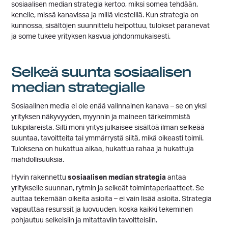
sosiaalisen median strategia kertoo, miksi somea tehdään,
kenelle, missä kanavissa ja millä viesteillä. Kun strategia on
kunnossa, sisältöjen suunnittelu helpottuu, tulokset paranevat
ja some tukee yrityksen kasvua johdonmukaisesti.
Selkeä suunta sosiaalisen
median strategialle
Sosiaalinen media ei ole enää valinnainen kanava – se on yksi
yrityksen näkyvyyden, myynnin ja maineen tärkeimmistä
tukipilareista. Silti moni yritys julkaisee sisältöä ilman selkeää
suuntaa, tavoitteita tai ymmärrystä siitä, mikä oikeasti toimii.
Tuloksena on hukattua aikaa, hukattua rahaa ja hukattuja
mahdollisuuksia.
Hyvin rakennettu
sosiaalisen median strategia
antaa
yritykselle suunnan, rytmin ja selkeät toimintaperiaatteet. Se
auttaa tekemään oikeita asioita – ei vain lisää asioita. Strategia
vapauttaa resurssit ja luovuuden, koska kaikki tekeminen
pohjautuu selkeisiin ja mitattaviin tavoitteisiin.