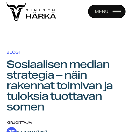
Skip
to
MENU
content
BLOGI
Sosiaalisen median
strategia – näin
rakennat toimivan ja
tuloksia tuottavan
somen
KIRJOITTAJA: