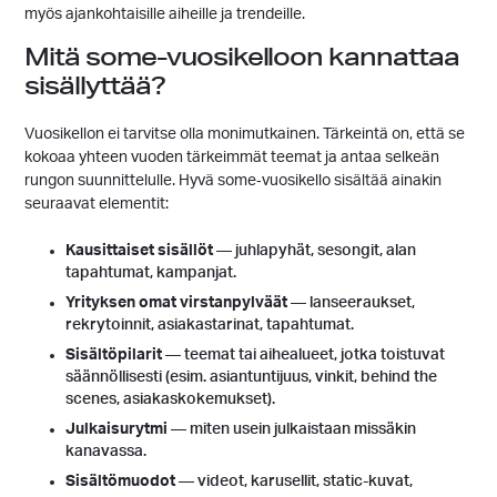
myös ajankohtaisille aiheille ja trendeille.
Mitä some-vuosikelloon kannattaa
sisällyttää?
Vuosikellon ei tarvitse olla monimutkainen. Tärkeintä on, että se
kokoaa yhteen vuoden tärkeimmät teemat ja antaa selkeän
rungon suunnittelulle. Hyvä some‑vuosikello sisältää ainakin
seuraavat elementit:
Kausittaiset sisällöt
— juhlapyhät, sesongit, alan
tapahtumat, kampanjat.
Yrityksen omat virstanpylväät
— lanseeraukset,
rekrytoinnit, asiakastarinat, tapahtumat.
Sisältöpilarit
— teemat tai aihealueet, jotka toistuvat
säännöllisesti (esim. asiantuntijuus, vinkit, behind the
scenes, asiakaskokemukset).
Julkaisurytmi
— miten usein julkaistaan missäkin
kanavassa.
Sisältömuodot
— videot, karusellit, static-kuvat,