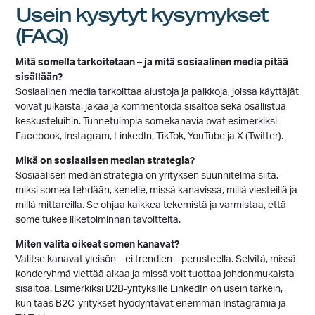
Usein kysytyt kysymykset
(FAQ)
Mitä somella tarkoitetaan – ja mitä sosiaalinen media pitää
sisällään?
Sosiaalinen media tarkoittaa alustoja ja paikkoja, joissa käyttäjät
voivat julkaista, jakaa ja kommentoida sisältöä sekä osallistua
keskusteluihin. Tunnetuimpia somekanavia ovat esimerkiksi
Facebook, Instagram, LinkedIn, TikTok, YouTube ja X (Twitter).
Mikä on sosiaalisen median strategia?
Sosiaalisen median strategia on yrityksen suunnitelma siitä,
miksi somea tehdään, kenelle, missä kanavissa, millä viesteillä ja
millä mittareilla. Se ohjaa kaikkea tekemistä ja varmistaa, että
some tukee liiketoiminnan tavoitteita.
Miten valita oikeat somen kanavat?
Valitse kanavat yleisön – ei trendien – perusteella. Selvitä, missä
kohderyhmä viettää aikaa ja missä voit tuottaa johdonmukaista
sisältöä. Esimerkiksi B2B-yrityksille LinkedIn on usein tärkein,
kun taas B2C-yritykset hyödyntävät enemmän Instagramia ja