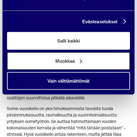
Siirtyessämme strategian vaiheista konkreettiseen vuositasoon
on tärkeää varmistaa, että suunnitelma ei jää teoriaan – juuri
siihen some-vuosikello tuo rakenteen ja ennakoitavuuden.
Evästeasetukset
Some-vuosikello – selkeyttä
Salli kaikki
ja rytmiä vuoden
suunnitteluun
Muokkaa
Kun strategian kahdeksan vaihetta on määritelty, seuraava
askel on tuoda tekemiseen selkeä rytmi ja ennakoitavuus.
Some‑vuosikello auttaa siirtämään strategian käytännön
Vain välttämättömät
suunnitteluun: se tekee kokonaisuudesta hahmotettavan,
vähentää kiireessä syntyvää ad‑hoc‑tekemistä ja helpottaa
sisältöjen suunnittelua pitkällä aikavälillä.
Some‑vuosikello on yksi tehokkaimmista tavoista tuoda
johdonmukaisuutta, rauhallisuutta ja suunnitelmallisuutta
yrityksen sometyöhön. Se auttaa hahmottamaan vuoden
kokonaisuuden kerralla ja vähentää “mitä tänään postataan” -
stressiä. Hyvä vuosikello antaa rakenteen, mutta jättää tilaa