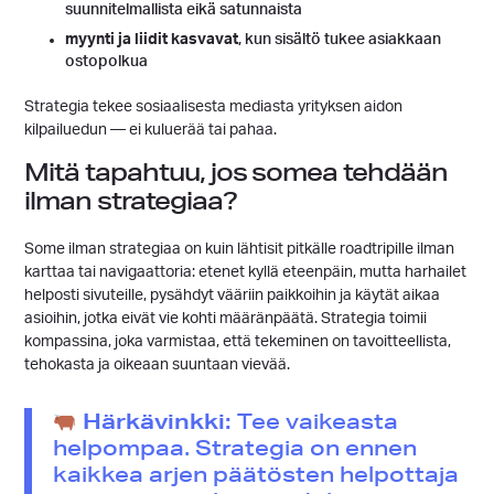
suunnitelmallista eikä satunnaista
myynti ja liidit kasvavat
, kun sisältö tukee asiakkaan
ostopolkua
Strategia tekee sosiaalisesta mediasta yrityksen aidon
kilpailuedun — ei kuluerää tai pahaa.
Mitä tapahtuu, jos somea tehdään
ilman strategiaa?
Some ilman strategiaa on kuin lähtisit pitkälle roadtripille ilman
karttaa tai navigaattoria: etenet kyllä eteenpäin, mutta harhailet
helposti sivuteille, pysähdyt vääriin paikkoihin ja käytät aikaa
asioihin, jotka eivät vie kohti määränpäätä. Strategia toimii
kompassina, joka varmistaa, että tekeminen on tavoitteellista,
tehokasta ja oikeaan suuntaan vievää.
Härkävinkki:
Tee vaikeasta
helpompaa. Strategia on ennen
kaikkea arjen päätösten helpottaja