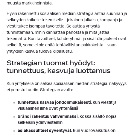
muusta markkinoinnista.
Hyvin rakennettu sosiaalisen median strategia antaa suunnan ja
selkeyden kaikelle tekemiselle – jokainen julkaisu, kampanja ja
viesti tukee isompaa tavoitetta. Se auttaa yritystä
tunnistamaan, mihin kannattaa panostaa ja mitä jättää
tekemättä. Kun tavoitteet, kohderyhmät ja sisältölinjaukset ovat
selkeitä, some ei ole enää tehtävälistan pakkokohta – vaan
yrityksen kasvua tukeva kilpailuetu.
Strategian tuomat hyödyt:
tunnettuus, kasvu ja luottamus
Kun yrityksellä on selkeä sosiaalisen median strategia, näkyvyys
ei perustu tuuriin. Strategian avulla:
tunnettuus kasvaa johdonmukaisesti
, kun viestit ja
visuaalinen ilme ovat yhtenäisiä
brändi rakentuu vahvemmaksi
, koska sisältö nojaa
selkeisiin ydinviesteihin
asiakassuhteet syventyvät
, kun vuorovaikutus on