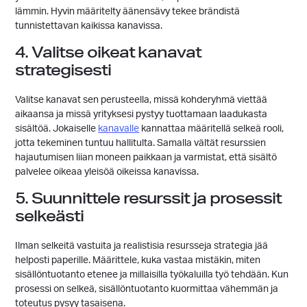
lämmin. Hyvin määritelty äänensävy tekee brändistä
tunnistettavan kaikissa kanavissa.
4. Valitse oikeat kanavat
strategisesti
Valitse kanavat sen perusteella, missä kohderyhmä viettää
aikaansa ja missä yrityksesi pystyy tuottamaan laadukasta
sisältöä. Jokaiselle
kanavalle
kannattaa määritellä selkeä rooli,
jotta tekeminen tuntuu hallitulta. Samalla vältät resurssien
hajautumisen liian moneen paikkaan ja varmistat, että sisältö
palvelee oikeaa yleisöä oikeissa kanavissa.
5. Suunnittele resurssit ja prosessit
selkeästi
Ilman selkeitä vastuita ja realistisia resursseja strategia jää
helposti paperille. Määrittele, kuka vastaa mistäkin, miten
sisällöntuotanto etenee ja millaisilla työkaluilla työ tehdään. Kun
prosessi on selkeä, sisällöntuotanto kuormittaa vähemmän ja
toteutus pysyy tasaisena.