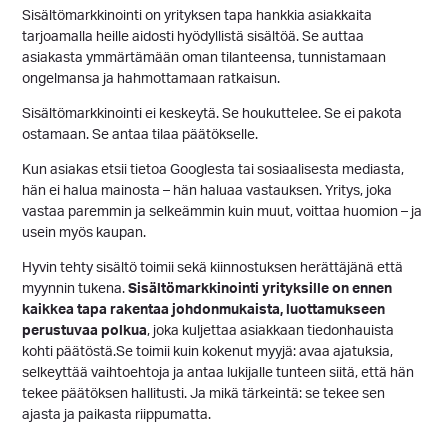
Sisältömarkkinointi on yrityksen tapa hankkia asiakkaita
tarjoamalla heille aidosti hyödyllistä sisältöä. Se auttaa
asiakasta ymmärtämään oman tilanteensa, tunnistamaan
ongelmansa ja hahmottamaan ratkaisun.
Sisältömarkkinointi ei keskeytä. Se houkuttelee. Se ei pakota
ostamaan. Se antaa tilaa päätökselle.
Kun asiakas etsii tietoa Googlesta tai sosiaalisesta mediasta,
hän ei halua mainosta – hän haluaa vastauksen. Yritys, joka
vastaa paremmin ja selkeämmin kuin muut, voittaa huomion – ja
usein myös kaupan.
Hyvin tehty sisältö toimii sekä kiinnostuksen herättäjänä että
myynnin tukena.
Sisältömarkkinointi yrityksille on ennen
kaikkea tapa rakentaa johdonmukaista, luottamukseen
perustuvaa polkua
, joka kuljettaa asiakkaan tiedonhauista
kohti päätöstä.Se toimii kuin kokenut myyjä: avaa ajatuksia,
selkeyttää vaihtoehtoja ja antaa lukijalle tunteen siitä, että hän
tekee päätöksen hallitusti. Ja mikä tärkeintä: se tekee sen
ajasta ja paikasta riippumatta.