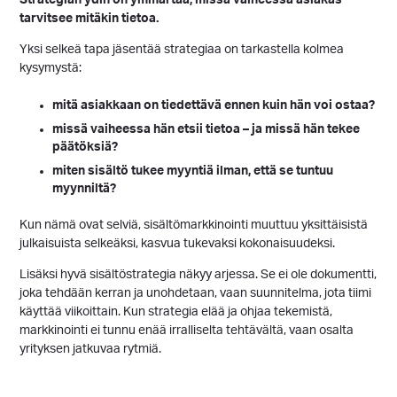
tarvitsee mitäkin tietoa.
Yksi selkeä tapa jäsentää strategiaa on tarkastella kolmea
kysymystä:
mitä asiakkaan on tiedettävä ennen kuin hän voi ostaa?
missä vaiheessa hän etsii tietoa – ja missä hän tekee
päätöksiä?
miten sisältö tukee myyntiä ilman, että se tuntuu
myynniltä?
Kun nämä ovat selviä, sisältömarkkinointi muuttuu yksittäisistä
julkaisuista selkeäksi, kasvua tukevaksi kokonaisuudeksi.
Lisäksi hyvä sisältöstrategia näkyy arjessa. Se ei ole dokumentti,
joka tehdään kerran ja unohdetaan, vaan suunnitelma, jota tiimi
käyttää viikoittain. Kun strategia elää ja ohjaa tekemistä,
markkinointi ei tunnu enää irralliselta tehtävältä, vaan osalta
yrityksen jatkuvaa rytmiä.