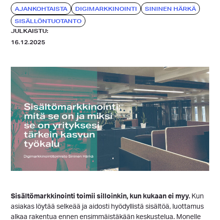
AJANKOHTAISTA
DIGIMARKKINOINTI
SININEN HÄRKÄ
SISÄLLÖNTUOTANTO
JULKAISTU:
16.12.2025
Sisältömarkkinointi toimii silloinkin, kun kukaan ei myy.
Kun
asiakas löytää selkeää ja aidosti hyödyllistä sisältöä, luottamus
alkaa rakentua ennen ensimmäistäkään keskustelua. Monelle