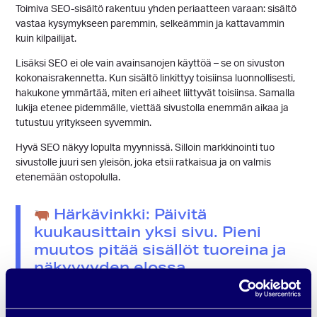
Toimiva SEO-sisältö rakentuu yhden periaatteen varaan: sisältö
vastaa kysymykseen paremmin, selkeämmin ja kattavammin
kuin kilpailijat.
Lisäksi SEO ei ole vain avainsanojen käyttöä – se on sivuston
kokonaisrakennetta. Kun sisältö linkittyy toisiinsa luonnollisesti,
hakukone ymmärtää, miten eri aiheet liittyvät toisiinsa. Samalla
lukija etenee pidemmälle, viettää sivustolla enemmän aikaa ja
tutustuu yritykseen syvemmin.
Hyvä SEO näkyy lopulta myynnissä. Silloin markkinointi tuo
sivustolle juuri sen yleisön, joka etsii ratkaisua ja on valmis
etenemään ostopolulla.
Härkävinkki: Päivitä
kuukausittain yksi sivu. Pieni
muutos pitää sisällöt tuoreina ja
näkyvyyden elossa.
Kuinka mitata