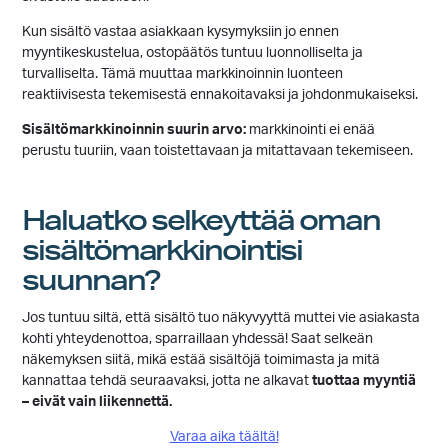
Kun sisältö vastaa asiakkaan kysymyksiin jo ennen
myyntikeskustelua, ostopäätös tuntuu luonnolliselta ja
turvalliselta. Tämä muuttaa markkinoinnin luonteen
reaktiivisesta tekemisestä ennakoitavaksi ja johdonmukaiseksi.
Sisältömarkkinoinnin suurin arvo:
markkinointi ei enää
perustu tuuriin, vaan toistettavaan ja mitattavaan tekemiseen.
Haluatko selkeyttää oman
sisältömarkkinointisi
suunnan?
Jos tuntuu siltä, että sisältö tuo näkyvyyttä muttei vie asiakasta
kohti yhteydenottoa, sparraillaan yhdessä! Saat selkeän
näkemyksen siitä, mikä estää sisältöjä toimimasta ja mitä
kannattaa tehdä seuraavaksi, jotta ne alkavat
tuottaa myyntiä
– eivät vain liikennettä.
Varaa aika täältä!