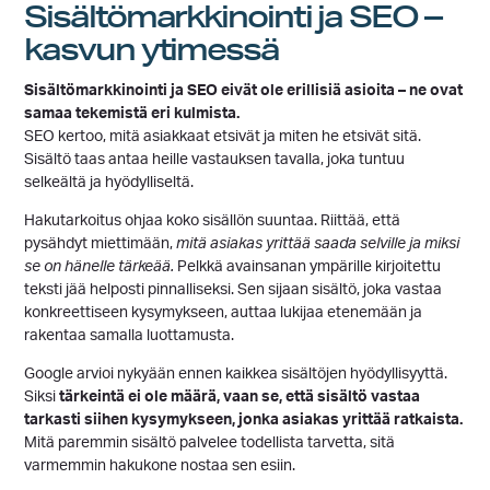
Sisältömarkkinointi ja SEO –
kasvun ytimessä
Sisältömarkkinointi ja SEO eivät ole erillisiä asioita – ne ovat
samaa tekemistä eri kulmista.
SEO kertoo, mitä asiakkaat etsivät ja miten he etsivät sitä.
Sisältö taas antaa heille vastauksen tavalla, joka tuntuu
selkeältä ja hyödylliseltä.
Hakutarkoitus ohjaa koko sisällön suuntaa. Riittää, että
pysähdyt miettimään,
mitä asiakas yrittää saada selville ja miksi
se on hänelle tärkeää.
Pelkkä avainsanan ympärille kirjoitettu
teksti jää helposti pinnalliseksi. Sen sijaan sisältö, joka vastaa
konkreettiseen kysymykseen, auttaa lukijaa etenemään ja
rakentaa samalla luottamusta.
Google arvioi nykyään ennen kaikkea sisältöjen hyödyllisyyttä.
Siksi
tärkeintä ei ole määrä, vaan se, että
sisältö vastaa
tarkasti siihen kysymykseen, jonka asiakas yrittää ratkaista.
Mitä paremmin sisältö palvelee todellista tarvetta, sitä
varmemmin hakukone nostaa sen esiin.