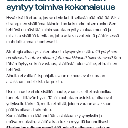
syntyy toimiva kokonaisuus
Hyvä sisältö ei auta, jos se ei vie kohti selkeää päämäärää. Siksi
strateginen sisältömarkkinointi on koko tekemisen runko. Sen
tehtävä on näyttää, mihin suuntaan yritys haluaa mennä ja
millaista sisältöä tarvitaan, jotta asiakas voi edetä päätöksessä
mahdollisimman luontevasti.
Strategia alkaa yksinkertaisesta kysymyksestä:
mitä yrityksen
on oikeasti saatava aikaan, jotta markkinointi tukee kasvua?
Kun
tähän löytyy selkeä vastaus, sisällöstä tulee väline, ei irrallinen
tehtävä.
Aiheita ei valita fiilispohjalta, vaan ne nousevat suoraan
asiakkaan todellisista tarpeista.
Usein haaste ei ole sisällön puute, vaan se, ettei ostopolkua
tunneta riittävän hyvin. Tällöin puhutaan asioista, jotka ovat
yritykselle tärkeitä, mutta ei niistä, joiden varaan asiakkaan
päätös oikeasti rakentuu.
Kun näkökulma käännetään asiakkaan kysymyksiin ja
epävarmuuksiin, sisältö alkaa tukea myyntiä luonnollisesti.
Strategian ydin on ymmärtää, missä vaiheessa asiakas