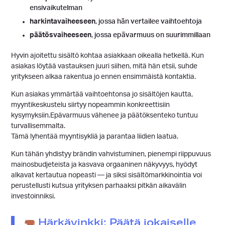
ensivaikutelman
harkintavaiheeseen
, jossa hän vertailee vaihtoehtoja
päätösvaiheeseen
, jossa epävarmuus on suurimmillaan
Hyvin ajoitettu sisältö kohtaa asiakkaan oikealla hetkellä. Kun
asiakas löytää vastauksen juuri siihen, mitä hän etsii, suhde
yritykseen alkaa rakentua jo ennen ensimmäistä kontaktia.
Kun asiakas ymmärtää vaihtoehtonsa jo sisältöjen kautta,
myyntikeskustelu siirtyy nopeammin konkreettisiin
kysymyksiin.Epävarmuus vähenee ja päätöksenteko tuntuu
turvallisemmalta.
Tämä lyhentää myyntisykliä ja parantaa liidien laatua.
Kun tähän yhdistyy brändin vahvistuminen, pienempi riippuvuus
mainosbudjeteista ja kasvava orgaaninen näkyvyys, hyödyt
alkavat kertautua nopeasti — ja siksi sisältömarkkinointia voi
perustellusti kutsua yrityksen parhaaksi pitkän aikavälin
investoinniksi.
Härkävinkki: Päätä jokaiselle