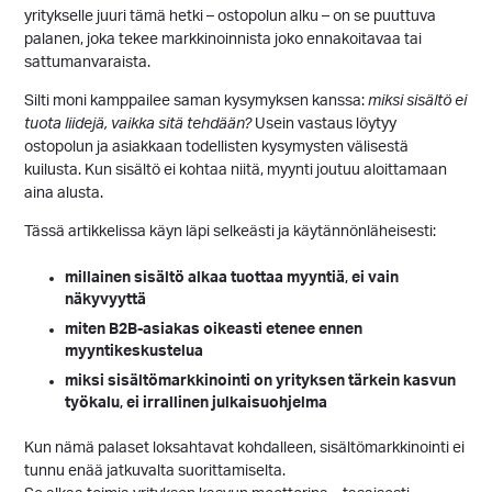
yritykselle juuri tämä hetki – ostopolun alku – on se puuttuva
palanen, joka tekee markkinoinnista joko ennakoitavaa tai
sattumanvaraista.
Silti moni kamppailee saman kysymyksen kanssa:
miksi sisältö ei
tuota liidejä, vaikka sitä tehdään?
Usein vastaus löytyy
ostopolun ja asiakkaan todellisten kysymysten välisestä
kuilusta. Kun sisältö ei kohtaa niitä, myynti joutuu aloittamaan
aina alusta.
Tässä artikkelissa käyn läpi selkeästi ja käytännönläheisesti:
millainen sisältö alkaa tuottaa myyntiä
,
ei vain
näkyvyyttä
miten B2B-asiakas oikeasti etenee
ennen
myyntikeskustelua
miksi sisältömarkkinointi on yrityksen tärkein kasvun
työkalu
,
ei irrallinen julkaisuohjelma
Kun nämä palaset loksahtavat kohdalleen, sisältömarkkinointi ei
tunnu enää jatkuvalta suorittamiselta.