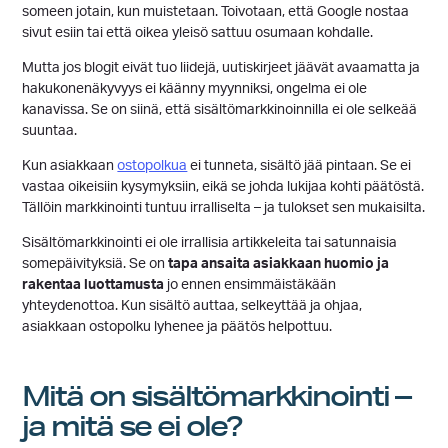
someen jotain, kun muistetaan. Toivotaan, että Google nostaa
sivut esiin tai että oikea yleisö sattuu osumaan kohdalle.
Mutta jos blogit eivät tuo liidejä, uutiskirjeet jäävät avaamatta ja
hakukonenäkyvyys ei käänny myynniksi, ongelma ei ole
kanavissa.
Se on siinä, että sisältömarkkinoinnilla ei ole selkeää
suuntaa.
Kun asiakkaan
ostopolkua
ei tunneta, sisältö jää pintaan. Se ei
vastaa oikeisiin kysymyksiin, eikä se johda lukijaa kohti päätöstä.
Tällöin markkinointi tuntuu irralliselta – ja tulokset sen mukaisilta.
Sisältömarkkinointi ei ole irrallisia artikkeleita tai satunnaisia
somepäivityksiä. Se on
tapa ansaita asiakkaan huomio ja
rakentaa luottamusta
jo ennen ensimmäistäkään
yhteydenottoa. Kun sisältö auttaa, selkeyttää ja ohjaa,
asiakkaan ostopolku lyhenee ja päätös helpottuu.
Mitä on sisältömarkkinointi –
ja mitä se ei ole?