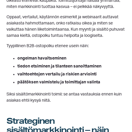
oikeasti etenevät kaupaksi. Toimitusjohtaja haluaa ymmärtää,
miten markkinointi tuottaa kasvua – ei pelkkää näkyvyyttä.
Oppaat, vertailut, käytännön esimerkit ja webinaarit auttavat
asiakasta hahmottamaan, onko ratkaisu oikea ja miten se
vaikuttaa hänen liiketoimintaansa. Kun myynti ja sisältö puhuvat
samaa kieltä, ostopolku tuntuu helpolta ja loogiselta.
Tyypillinen B2B-ostopolku etenee usein näin:
ongelman havaitseminen
tiedon etsiminen ja tilanteen sanoittaminen
vaihtoehtojen vertailu ja riskien arviointi
päätöksen valmistelu ja toimittajan valinta
Siksi sisältömarkkinointi toimii: se antaa vastauksia ennen kuin
asiakas ehtii kysyä niitä.
Strateginen
sisältömarkkinointi – näin