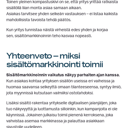
Toinen yleinen kompastuskivi on se, että yritys yrittää ratkaista
sisällöllä liian monta asiaa samaan aikaan.
Asiakas tarvitsee yhden selkeän vastauksen – ei listaa kaikista
mahdollisista tavoista tehdä päätös.
Kun yritys tunnistaa näistä virheistä edes yhden ja korjaa
sen, sisältömarkkinoinnin teho kasvaa nopeasti.
Yhteenveto – miksi
sisältömarkkinointi toimii
Sisältömarkkinoinnin vaikutus näkyy parhaiten ajan kanssa.
Kun asiakas kohtaa yrityksen sisällön useissa eri vaiheissa ja
huomaa saavansa selkeyttä omaan tilanteeseensa, syntyy ilmiö,
jota myynnissä kutsutaan
valmiiksi ostotahdoksi.
Lisäksi sisältö rakentaa yritykselle digitaalisen jalanjäljen, joka
tuo näkyvyyttä ja luottamusta silloinkin, kun kampanjoita ei ole
käynnissä. Jokainen julkaisu toimii pienenä kerroksena, joka
vahvistaa asemaa markkinassa ja palauttaa asiakkaan
sivustolle uudelleen.