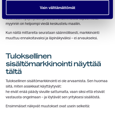
Vain välttämättömät
Myynnin näkökulmasta tärkein mittari on lopputulos: syntyykö
liideistä kauppaa ja lyheneekö myyntisykli. Kun sisältö vastaa
asiakkaan kysymyksiin jo ennen ensimmäistä tapaamista,
myynnin on helpompi viedä keskustelu maaliin.
Kun näitä mittareita seurataan säännöllisesti, markkinointi
muuttuu ennakoitavaksi ja läpinäkyväksi – ei arvaukseksi.
Tuloksellinen
sisältömarkkinointi näyttää
tältä
Tuloksellinen sisältömarkkinointi ei ole arvaamista. Sen huomaa
siitä, miten asiakkaat käyttäytyvät:
he eivät enää päädy sivuille sattumalta, vaan siksi että etsivät
vastausta ongelmaan – ja löytävät sen yrityksesi sisällöstä.
Ensimmäiset näkyvät muutokset ovat usein selkeitä: