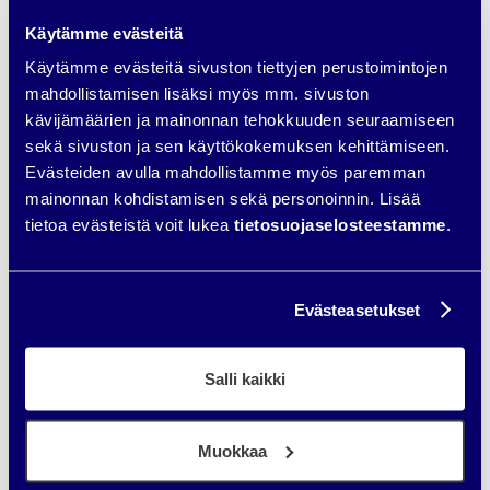
sisältömarkkinoinnin tuloksia
Käytämme evästeitä
Käytämme evästeitä sivuston tiettyjen perustoimintojen
Ennen mittaamista kannattaa ymmärtää yksi asia:
sisältö ei
mahdollistamisen lisäksi myös mm. sivuston
toimi yhdessä yössä.
Sen tehtävä on rakentaa ymmärrystä ja
kävijämäärien ja mainonnan tehokkuuden seuraamiseen
päätöksentekoa vaihe vaiheelta — siksi mittareiden tulee
seurata polkua, ei vain kävijämääriä.
sekä sivuston ja sen käyttökokemuksen kehittämiseen.
Evästeiden avulla mahdollistamme myös paremman
Sisältömarkkinointi toimii vain, jos sitä mitataan. Ensimmäinen
mainonnan kohdistamisen sekä personoinnin. Lisää
askel on ymmärtää, mistä liikenne tulee ja mitkä sisällöt
tietoa evästeistä voit lukea
tietosuojaselosteestamme
.
herättävät eniten kiinnostusta. Tämä kertoo, mihin aiheisiin
asiakkaat tarttuvat ja missä vaiheissa ostopolkua he liikkuvat.
Seuraava vaihe on tarkastella, mitä kävijät tekevät sisällön
Evästeasetukset
jälkeen:
lataavatko he oppaita?
Salli kaikki
ottavatko he yhteyttä?
varaavatko ajan?
Muokkaa
Nämä ovat merkkejä siitä, että sisältö ohjaa lukijaa oikeaan
suuntaan.