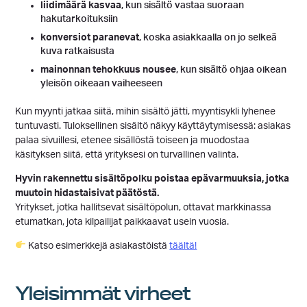
liidimäärä kasvaa
, kun sisältö vastaa suoraan
hakutarkoituksiin
konversiot paranevat
, koska asiakkaalla on jo selkeä
kuva ratkaisusta
mainonnan tehokkuus nousee
, kun sisältö ohjaa oikean
yleisön oikeaan vaiheeseen
Kun myynti jatkaa siitä, mihin sisältö jätti, myyntisykli lyhenee
tuntuvasti. Tuloksellinen sisältö näkyy käyttäytymisessä: asiakas
palaa sivuillesi, etenee sisällöstä toiseen ja muodostaa
käsityksen siitä, että yrityksesi on turvallinen valinta.
Hyvin rakennettu sisältöpolku poistaa epävarmuuksia, jotka
muutoin hidastaisivat päätöstä.
Yritykset, jotka hallitsevat sisältöpolun, ottavat markkinassa
etumatkan, jota kilpailijat paikkaavat usein vuosia.
Katso esimerkkejä asiakastöistä
täältä!
Yleisimmät virheet