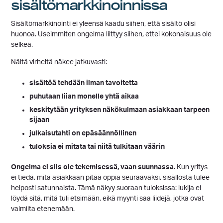
sisältömarkkinoinnissa
Sisältömarkkinointi ei yleensä kaadu siihen, että sisältö olisi
huonoa. Useimmiten ongelma liittyy siihen, ettei kokonaisuus ole
selkeä.
Näitä virheitä näkee jatkuvasti:
sisältöä tehdään ilman tavoitetta
puhutaan liian monelle yhtä aikaa
keskitytään yrityksen näkökulmaan asiakkaan tarpeen
sijaan
julkaisutahti on epäsäännöllinen
tuloksia ei mitata tai niitä tulkitaan väärin
Ongelma ei siis ole tekemisessä, vaan suunnassa.
Kun yritys
ei tiedä, mitä asiakkaan pitää oppia seuraavaksi, sisällöstä tulee
helposti satunnaista. Tämä näkyy suoraan tuloksissa: lukija ei
löydä sitä, mitä tuli etsimään, eikä myynti saa liidejä, jotka ovat
valmiita etenemään.