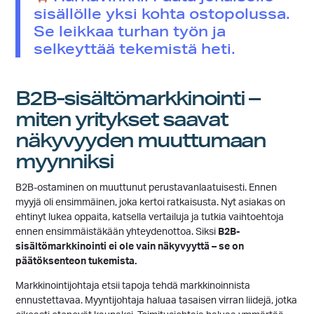
sisällölle yksi kohta ostopolussa.
Se leikkaa turhan työn ja
selkeyttää tekemistä heti.
B2B-sisältömarkkinointi –
miten yritykset saavat
näkyvyyden muuttumaan
myynniksi
B2B-ostaminen on muuttunut perustavanlaatuisesti. Ennen
myyjä oli ensimmäinen, joka kertoi ratkaisusta. Nyt asiakas on
ehtinyt lukea oppaita, katsella vertailuja ja tutkia vaihtoehtoja
ennen ensimmäistäkään yhteydenottoa. Siksi
B2B-
sisältömarkkinointi ei ole vain näkyvyyttä – se on
päätöksenteon tukemista.
Markkinointijohtaja etsii tapoja tehdä markkinoinnista
ennustettavaa. Myyntijohtaja haluaa tasaisen virran liidejä, jotka