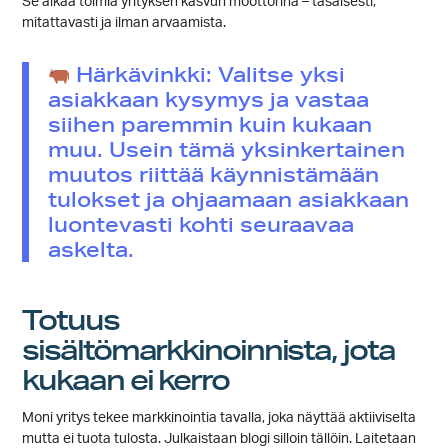
Se alkaa toimia yrityksen kasvun moottorina – tasaisesti,
mitattavasti ja ilman arvaamista.
Härkävinkki: Valitse yksi
asiakkaan kysymys ja vastaa
siihen paremmin kuin kukaan
muu. Usein tämä yksinkertainen
muutos riittää käynnistämään
tulokset ja ohjaamaan asiakkaan
luontevasti kohti seuraavaa
askelta.
Totuus
sisältömarkkinoinnista, jota
kukaan ei kerro
Moni yritys tekee markkinointia tavalla, joka näyttää aktiiviselta
mutta ei tuota tulosta. Julkaistaan blogi silloin tällöin. Laitetaan