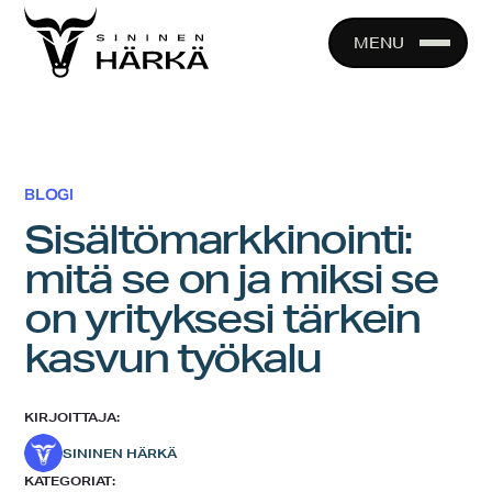
Skip
to
MENU
content
BLOGI
Sisältömarkkinointi:
mitä se on ja miksi se
on yrityksesi tärkein
kasvun työkalu
KIRJOITTAJA:
SININEN HÄRKÄ
KATEGORIAT: