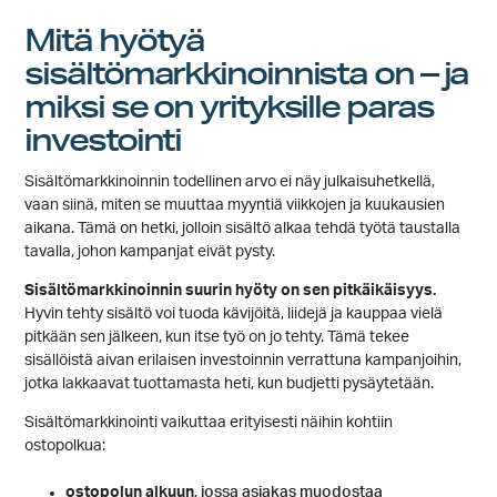
Mitä hyötyä
sisältömarkkinoinnista on – ja
miksi se on yrityksille paras
investointi
Sisältömarkkinoinnin todellinen arvo ei näy julkaisuhetkellä,
vaan siinä, miten se muuttaa myyntiä viikkojen ja kuukausien
aikana. Tämä on hetki, jolloin sisältö alkaa tehdä työtä taustalla
tavalla, johon kampanjat eivät pysty.
Sisältömarkkinoinnin suurin hyöty on sen pitkäikäisyys.
Hyvin tehty sisältö voi tuoda kävijöitä, liidejä ja kauppaa vielä
pitkään sen jälkeen, kun itse työ on jo tehty. Tämä tekee
sisällöistä aivan erilaisen investoinnin verrattuna kampanjoihin,
jotka lakkaavat tuottamasta heti, kun budjetti pysäytetään.
Sisältömarkkinointi vaikuttaa erityisesti näihin kohtiin
ostopolkua:
ostopolun alkuun
, jossa asiakas muodostaa