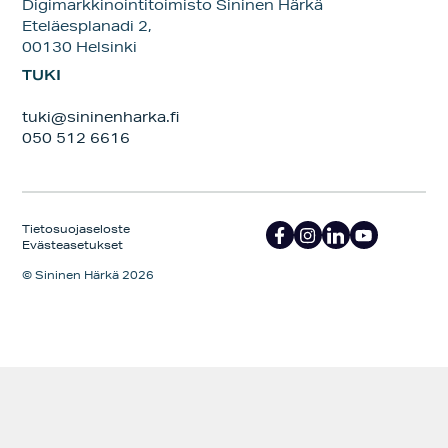
Digimarkkinointitoimisto Sininen Härkä
Eteläesplanadi 2,
00130 Helsinki
TUKI
tuki@sininenharka.fi
050 512 6616
Tietosuojaseloste
Evästeasetukset
© Sininen Härkä 2026