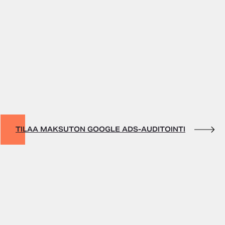
TILAA MAKSUTON GOOGLE ADS-AUDITOINTI
Miksi Google
Ads-mainonta
ei toimi ”ihan