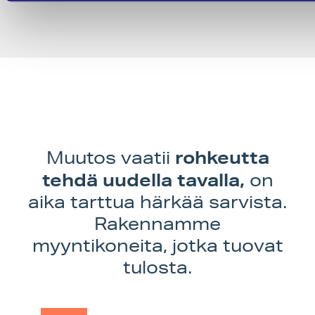
Sisältösyöte
Kommenttisyöte
WordPress.org
rohkeutta
Muutos vaatii
tehdä uudella tavalla,
on
aika tarttua härkää sarvista.
Rakennamme
myyntikoneita, jotka tuovat
tulosta.