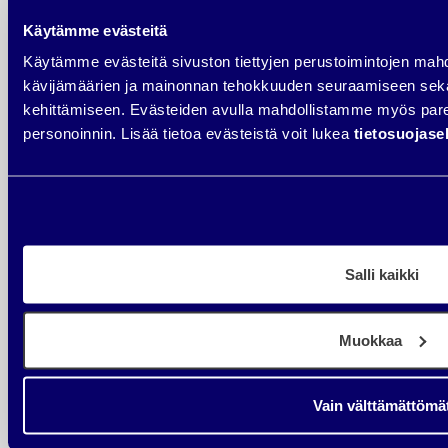
Konversio-optimointi
Käytämme evästeitä
Nopeuden optimointi
Käytämme evästeitä sivuston tiettyjen perustoimintojen mah
Sininen Härkä
kävijämäärien ja mainonnan tehokkuuden seuraamiseen sek
Sisällöntuotanto
kehittämiseen. Evästeiden avulla mahdollistamme myös p
Sosiaalinen media
personoinnin. Lisää tietoa evästeistä voit lukea
tietosuojas
Uudelleenmarkkinointi
Verkkokaupat
Verkkosivut
Visuaalinen ilme
WooCommerce
Salli kaikki
WordPress
Meta
Muokkaa
Vain välttämättömä
Kirjaudu sisään