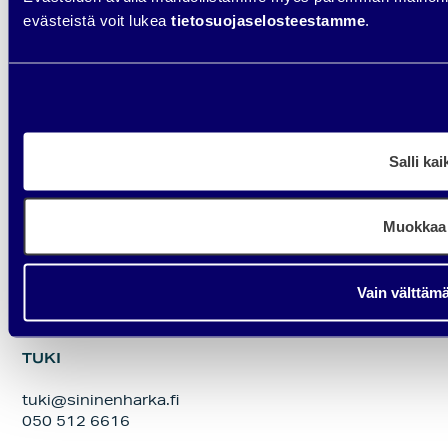
CEO / Founder / Partner
evästeistä voit lukea
tietosuojaselosteestamme
.
040 8222 843
Salli kai
Muokkaa
TOIMISTO
Digimarkkinointitoimisto Sininen Härkä
Vain välttäm
Eteläesplanadi 2,
00130 Helsinki
TUKI
tuki@sininenharka.fi
050 512 6616