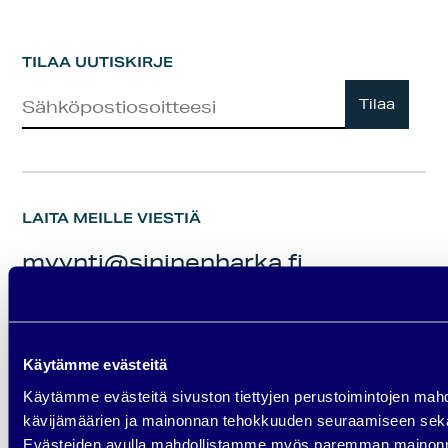
TILAA UUTISKIRJE
Uutiskirje
Tilaa
LAITA MEILLE VIESTIÄ
myynti@sininenharka.fi
TAI SOITA SUORAAN
Käytämme evästeitä
Käytämme evästeitä sivuston tiettyjen perustoimintojen mah
kävijämäärien ja mainonnan tehokkuuden seuraamiseen sekä
Nico Härkönen
Evästeiden avulla mahdollistamme myös paremman mainonnan