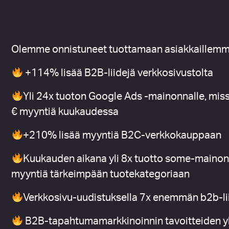
Olemme onnistuneet tuottamaan asiakkaillem
+114% lisää B2B-liidejä verkkosivustolta
Yli 24x tuoton Google Ads -mainonnalle, miss
€ myyntiä kuukaudessa
+210% lisää myyntiä B2C-verkkokauppaan
Kuukauden aikana
yli 8x tuotto some-maino
myyntiä
tärkeimpään tuotekategoriaan
Verkkosivu-uudistuksella 7x enemmän b2b-li
B2B-tapahtumamarkkinoinnin tavoitteiden yli