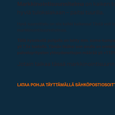
Markkinointisuunnitelma
on kaiken 
hyviä tuloksiakaan – paitsi tuurilla.
Hyvä suunnittelu on siis kaikki kaikessa! Tästä voi
markkinointisuunnitelmaa.
Tällä kyseisellä pohjalla on tehty mm. some-kampan
yli 7,5x tuotolla.
Tämän lisäksi sen avulla on onni
palveluyritysten yhteydenottojen määrää yli +113
Jotain taikaa tässä markkinointisuunni
LATAA POHJA TÄYTTÄMÄLLÄ SÄHKÖPOSTIOSOITT