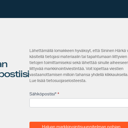
M
Lähettämällä lomakkeen hyväksyt, että Sininen Härkä 
a
käsitellä tietojasi materiaalin tai tapahtumaan liittyvien
an
r
tietojen toimittamiseksi sekä lähettää sinulle aiheesee
k
liittyvää markkinointiviestintää. Voit lopettaa viestien
ostiisi
vastaanottamisen milloin tahansa yhdellä klikkauksella
k
Lue lisää tietosuojaselosteesta.
i
n
Sähköpostisi*
*
o
i
n
t
i
Haluan markkinointisuunnitelman pohjan