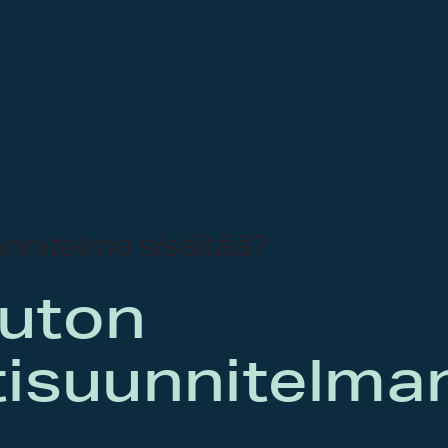
nnitelma sisältää?
uton
tisuunnitelma