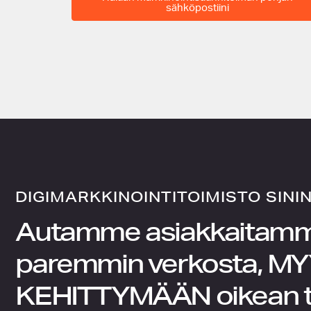
s
sähköpostiini
u
u
n
n
i
t
e
l
m
a
n
DIGIMARKKINOINTITOIMISTO SINI
l
Autamme asiakkaitam
a
t
paremmin verkosta,
MY
a
u
KEHITTYMÄÄN
oikean t
s