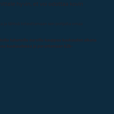
ittele hyvin, et voi odottaa kovin
tta ja lähteä toteuttamaan sen pohjalta omaa
oilla tuhansilla euroilla kauppaa kuukauden aikana
assa kuukaudessa
ja parantamaan b2b-