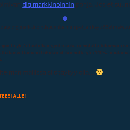
toimivan
digimarkkinoinnin
pohja. Jos et suunn
t ladata digimarkkinointisuunnitelman pohjan käyttöösi maksu
joista yli 7x tuotolla myyntiä sekä onnistuttu tekemään sad
stuttu kasvattamaan hakukoneliikennettä yli +140% muutam
%.
telman mallissa siis täytyy olla…
EESI ALLE!