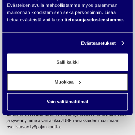
Evästeiden avulla mahdollistamme myös paremman
mainonnan kohdistamisen sekä personoinnin. Lisää
tietoa evästeistä voit lukea
tietosuojaselosteestamme
.
Evästeasetukset
Salli kaikki
Mitä teimme
Muokkaa
Ostajaa varten rakennettu
verkkosivusto markkinoinnin ja
myynnin perustaksi
Vain välttämättömät
Lähdimme toteuttamaan verkkosivuja prosessimme mukaisesti
ja syvennyimme aivan aluksi ZUREn asiakkaiden maailmaan
osallistavan työpajan kautta.