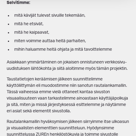
Selvitimme:
mitä kävijät tulevat sivuille tekemään,
mitä he etsivät,
mitä he kaipaavat,
miten voimme auttaa heitä parhaiten,
mihin haluamme heitä ohjata ja mitä tavoittelemme
Asiakkaan ymmärtäminen on jokaisen onnistuneen verkkosivu-
uudistuksen lähtökohta ja siitä aloitimme myös tämän projektin.
Taustatietojen keräämisen jälkeen suunnittelimme
käyttöliittymän eli muodostimme niin sanotun rautalankamallin.
Tässä vaiheessa emme vielä ottaneet kantaa sivuston
visuaalisuuteen vaan tarkastelimme ainoastaan käyttäjäpolkuja
ja sitä, miten ja missä järjestyksessä esittelemme ja näytämme
eri asiat sekä elementit sivustolla.
Rautalankamallin hyväksymisen jälkeen siirryimme itse ulkoasun
ja visuaalisten elementtien suunnitteluun. Hyödynsimme
suunnittelussa ZUREn henkilöstökuvia ja toimme sivustolle