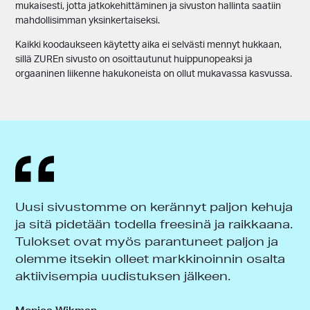
mukaisesti, jotta jatkokehittäminen ja sivuston hallinta saatiin
mahdollisimman yksinkertaiseksi.
Kaikki koodaukseen käytetty aika ei selvästi mennyt hukkaan,
sillä ZUREn sivusto on osoittautunut huippunopeaksi ja
orgaaninen liikenne hakukoneista on ollut mukavassa kasvussa.
Uusi sivustomme on kerännyt paljon kehuja
ja sitä pidetään todella freesinä ja raikkaana.
Tulokset ovat myös parantuneet paljon ja
olemme itsekin olleet markkinoinnin osalta
aktiivisempia uudistuksen jälkeen.
Monica Wikman