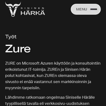
Skip
to
MENU
content
Työt
Zure
ZURE on Microsoft Azuren käyttöön ja konsultointiin
erikoistunut IT-toimija. ZUREn ja Sinisen Härän
polut kohtasivat, kun ZUREn olemassa oleva
sivusto ei enää vastannut sen markkinoinnin ja
myynnin tarpeisiin.
Lähdimme ratkomaan ongelmaa Siniselle Härälle
tyypillisellä tavalla eli verkkosivu-uudistuksen