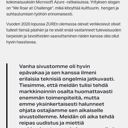
kokonaisuuksiin Microsoft Azure -ratkaisuissa. Yrityksen slogan
on ”We Roar at Challenge”, mikä kiteyttää kulttuurin, hengen ja
suhtautumisen työhön erinomaisesti.
Vuoden 2020 lopussa ZUREn olemassa olevat verkkosivut olivat
tulleet tiensä päähän ja ne eivät enää vastanneet tulevaisuuden
tarpeisiin ja tavoitteiden saavuttaminen niiden kanssa olisi ollut
hyvin haastavaa.
Vanha sivustomme oli hyvin
epävakaa ja sen kanssa ilmeni
erilaisia teknisiä ongelmia jatkuvasti.
Tiesimme, että meidän tulisi tehdä
markkinoinnin osalta huomattavasti
enemmän toimenpiteitä, mutta
emme yksinkertaisesti halunneet
ohjata ostajiamme sen aikaiselle
sivustollemme. Meidän oli aika tehdä
reipas uudistus ja miettiä