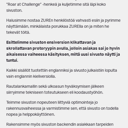
”Roar at Challenge” -henkeä ja kuljetimme sitä läpi koko
sivuston.
Halusimme nostaa ZUREn henkilöstöä vahvasti esiin ja pyrimme
näyttämään, minkälaista porukkaa ZURElla on ja miten he
tekevät töitä.
Esittelimme sivuston ensiversion klikattavan ja
skrollattavan protoryypin avulla, jolloin asiakas sai jo hyvin
aikaisessa vaiheessa käsityksen, miltä uusi sivusto näytti ja
tuntui.
Kaikki sisällöt tuotettiin englanniksi ja sivusto julkaistiin lopulta
vain englannin kieliversiolla.
Rautalankamallin sekä ulkoasun hyväksymisen jälkeen
siirryimme tekniseen toteutukseen eli koodaustyöhön.
Teimme sivuston nopeuteen liittyviä optimointeja jo
rakennusvaiheessa ja varmistimme sen, että sivusto on todella
nopea ja helppokäyttöinen.
Rakensimme myös sivuston backendin asiakkaan tarpeiden