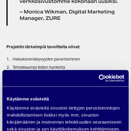
verkkosivustomme kokonaan uusiksi.
– Monica Wikman, Digital Marketing
Manager, ZURE
Projektin tärkeimpiä tavoitteita olivat:
Hakukonenäkyvyyden parantaminen
Tehokkaampi liidien hankinta
IT-alalta poikkeavan ilmeen suunnittelu
Intuitiivisen ja suoraviivaisen käyttöliittymän toteutus
Sivuston yksinkertainen hallinta ja päivitettävyys
Käytämme evästeitä
Käytämme evästeitä sivuston tiettyjen perustoimintojen
mahdollistamisen lisäksi myös mm. sivuston
kävijämäärien ja mainonnan tehokkuuden seuraamiseen
sekä sivuston ja sen käyttökokemuksen kehittämiseen.