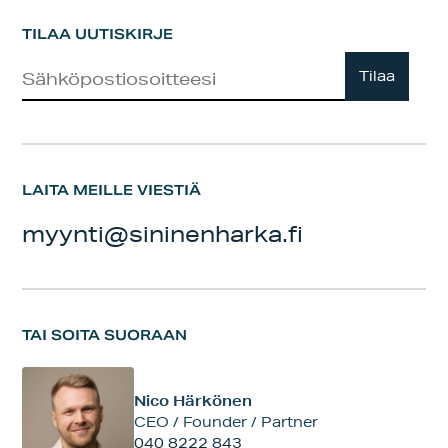
TILAA UUTISKIRJE
Uutiskirje
Tilaa
LAITA MEILLE VIESTIÄ
myynti@sininenharka.fi
TAI SOITA SUORAAN
Nico Härkönen
CEO / Founder / Partner
040 8222 843