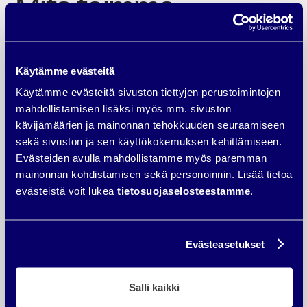
Mitä teimme
Verkkosivut kuntoon ja oikea
kohderyhmä kiinni
Käytämme evästeitä
digimarkkinoinnin avulla
Käytämme evästeitä sivuston tiettyjen perustoimintojen
mahdollistamisen lisäksi myös mm. sivuston
Sivuston ylläpitoa, kehitystä ja Google-mainontaa oli tehty
aiemmin itse, mutta muun liiketoiminnan pyörittämisen ohessa
kävijämäärien ja mainonnan tehokkuuden seuraamiseen
täyttä potentiaalia näistä ei kuitenkaan saatu irti. Sininen Härkä
sekä sivuston ja sen käyttökokemuksen kehittämiseen.
lähti liikkeelle liiketoiminnan kokonaisvaltaisesta
Evästeiden avulla mahdollistamme myös paremman
ymmärtämisestä – ei yksittäisten kanavien takomisesta.
mainonnan kohdistamisen sekä personoinnin. Lisää tietoa
evästeistä voit lukea
tietosuojaselosteestamme
.
– Uusi verkkosivusto: yhtenäinen, visuaalisesti houkutteleva ja
helppokäyttöinen.
– Brändiuudistus: Frakki.fi → Charlston, joka viestii paremmin
myymälästä, sovituksesta ja kattavasta valikoimasta.
Evästeasetukset
– SEO, analytiikka ja GDPR laitettiin kuntoon.
– Google-mainonta otettiin vahvasti mukaan kasvun tueksi –
millä onkin ollut suuri vaikutus loistaviin tuloksiin.
Salli kaikki
– Markkinointi suunnitelmalliseksi: budjetin ja toimenpiteiden
jaksotus sesonkien ja tuotekategorioiden mukaan.