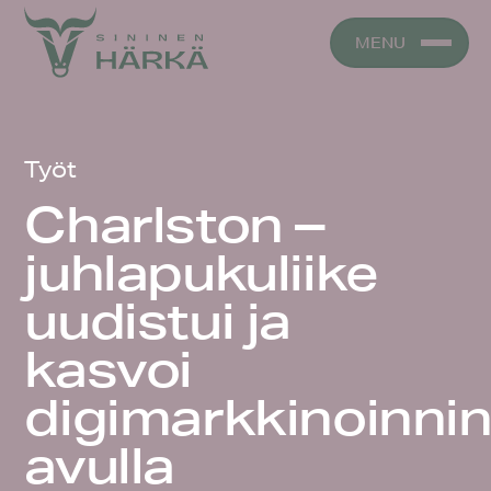
Skip
to
MENU
content
Työt
Charlston –
juhlapukuliike
uudistui ja
kasvoi
digimarkkinoinni
avulla