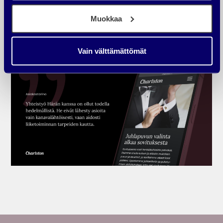
– Kivijalan ja verkkokaupan yhdistäminen osaksi yhtenäistä
Muokkaa
asiakaskokemusta.
Vain välttämättömät