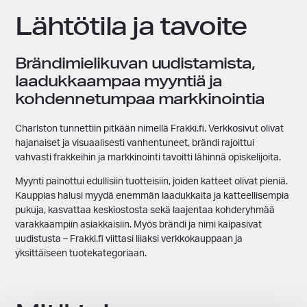
Lähtötila ja tavoite
Brändimielikuvan uudistamista,
laadukkaampaa myyntiä ja
kohdennetumpaa markkinointia
Charlston tunnettiin pitkään nimellä Frakki.fi. Verkkosivut olivat
hajanaiset ja visuaalisesti vanhentuneet, brändi rajoittui
vahvasti frakkeihin ja markkinointi tavoitti lähinnä opiskelijoita.
Myynti painottui edullisiin tuotteisiin, joiden katteet olivat pieniä.
Kauppias halusi myydä enemmän laadukkaita ja katteellisempia
pukuja, kasvattaa keskiostosta sekä laajentaa kohderyhmää
varakkaampiin asiakkaisiin. Myös brändi ja nimi kaipasivat
uudistusta – Frakki.fi viittasi liiaksi verkkokauppaan ja
yksittäiseen tuotekategoriaan.