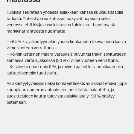
Tuloksia seurataan yhdessä asiakkaan kanssa kuukausitasolla
tarkasti. Yhteistyön vaikutukset näkyivät nopeasti sekä
verkossa että kivijalassa loistavina tuloksina – haastavasta
markkinatilanteesta huolimatta.
– +64 % kivijalkamyymälän yhden kuukauden liikevaihdon kasvu
viime vuoteen verrattuna
– Kolminkertainen määrä varauksia puvun tai frakin sovitukseen
samassa vertailujaksossa (30 vrk) viime vuoteen verrattuna.
– Keskiosto nousi noin 5 %, ja myynti painottui laadukkaampiin,
katteellisempiin tuotteisiin.
Asiakastyytyväisyys näkyi konkreettisesti: asiakkaat etsivät jopa
kauppiaan numeron antaakseen positiivista palautetta, ja
suositteluiden kautta tulevista asiakkaista yli 90 % päätyy
ostamaan.