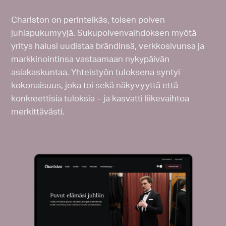
Charlston on perinteikäs, toisen polven
juhlapukumyyjä. Sukupolvenvaihdoksen myötä
yritys halusi uudistaa brändinsä, verkkosivunsa ja
markkinointinsa vastaamaan nykypäivän
asiakaskuntaa. Yhteistyön tuloksena syntyi
kokonaisuus, joka toi sekä näkyvyyttä että
konkreettisia tuloksia – ja kasvatti liikevaihtoa
merkittävästi.