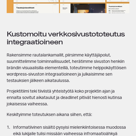
Kustomoitu verkkosivustototeutus
integraatioineen
Rakensimme rautalankamallit, piirsimme käyttäjäpolut,
suunnittelimme toiminnallisuudet, herätimme sivuston henkiin
brändin visuaalisilla elementeillä, toteutimme helppokäyttöisen
wordpress-sivuston integraatioineen ja julkaisimme sen
testauksien jälkeen aikataulussa.
Projektitiimi teki tiiviistä yhteistyötä koko projektin ajan ja
ennalta sovitut aikataulut ja deadlinet pitivät hienosti kutinsa
jokaisessa vaiheessa.
Keskityimme toteutuksen aikana siihen, että:
Informatiivinen sisältö pysyisi mielenkiintoisessa muodossa
eikä lukijalle tulisi missään vaiheessa infromaatioähkyä