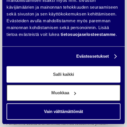
mahdollistamisen lisäksi myös mm. sivuston
kävijämäärien ja mainonnan tehokkuuden seuraamiseen
sekä sivuston ja sen käyttökokemuksen kehittämiseen.
Evästeiden avulla mahdollistamme myös paremman
mainonnan kohdistamisen sekä personoinnin. Lisää
tietoa evästeistä voit lukea
tietosuojaselosteestamme
.
Mitä teimme
Evästeasetukset
Vapautunut alun suunnittelu kantoi
läpi projektin
Salli kaikki
Projekti starttasi työpajalla, missä lähdimme ideoimaan uuden
sivuston ja brändin ydintä osallistavien tehtävien avulla. Työpaja
Muokkaa
oli erittäin onnistunut ja hullutkin ideat lentelivät pitkin neukkaria
läpi workshopin. Saimme roppakaupalla loistavia ideoita
suunnittelutyöhön ja koko brändin punaisen langan
Vain välttämättömät
työstämiseen.
Pohdimme useita brändinimiä, kunnes totesimme yhteen