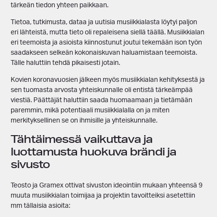
tärkeän tiedon yhteen paikkaan.
Tietoa, tutkimusta, dataa ja uutisia musiikkialasta löytyi paljon
eri lähteistä, mutta tieto oli repaleisena siellä täällä. Musiikkialan
eri teemoista ja asioista kiinnostunut joutui tekemään ison työn
saadakseen selkeän kokonaiskuvan haluamistaan teemoista.
Tälle haluttiin tehdä pikaisesti jotain.
Kovien koronavuosien jälkeen myös musiikkialan kehityksestä ja
sen tuomasta arvosta yhteiskunnalle oli entistä tärkeämpää
viestiä. Päättäjät haluttiin saada huomaamaan ja tietämään
paremmin, mikä potentiaali musiikkialalla on ja miten
merkityksellinen se on ihmisille ja yhteiskunnalle.
Tähtäimessä vaikuttava ja
luottamusta huokuva brändi ja
sivusto
Teosto ja Gramex ottivat sivuston ideointiin mukaan yhteensä 9
muuta musiikkialan toimijaa ja projektin tavoitteiksi asetettiin
mm tällaisia asioita: