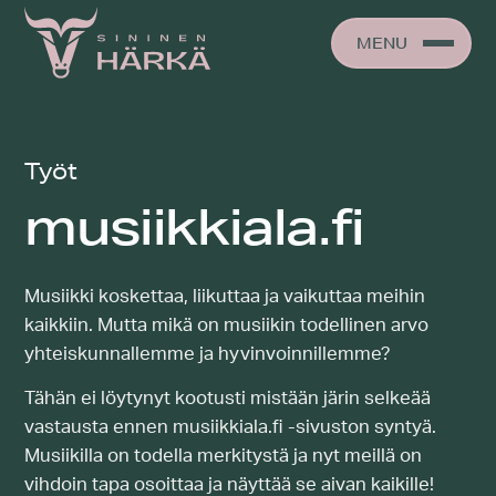
Skip
to
MENU
content
Työt
musiikkiala.fi
Musiikki koskettaa, liikuttaa ja vaikuttaa meihin
kaikkiin. Mutta mikä on musiikin todellinen arvo
yhteiskunnallemme ja hyvinvoinnillemme?
Tähän ei löytynyt kootusti mistään järin selkeää
vastausta ennen musiikkiala.fi -sivuston syntyä.
Musiikilla on todella merkitystä ja nyt meillä on
vihdoin tapa osoittaa ja näyttää se aivan kaikille!