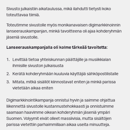
Sivusto julkaistiin aikataulussa, mikä ilahdutti tietysti koko
toteuttavaa tiimiä.
Toteutimme sivustolle myös monikanavaisen digimarkkinoinnin
lanseerauskampanjan, minkä tavoitteena oli ajaa kohderyhmän
jäseniä sivustolle.
Lanseerauskampanjalla oli kolme tärkeää tavoitetta:
Levittää tietoa yhteiskunnan päättäjille ja musiikkialan
ihmisille sivuston julkaisusta
Kerätä kohderyhmään kuuluvia käyttäjiä sähköpostilistalle
Mitata, mitkä sisällöt kiinnostavat eniten ja minkä parissa
vietetään aikaa eniten
Digimarkkinointikampanja onnistui hyvin ja saimme ohjattua
liikennettä sivustolle kustannustehokkaasti ja onnistuimme
saamaan haavimme oikean kohderyhmän jäseniä ympäri
Suomen. Volyymit eivät olleet massiivisia, mutta sisältöjen
parissa vietettiin parhaimmillaan aikaa useita minuutteja.