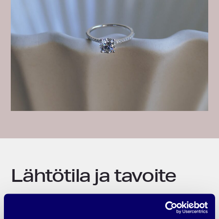
Lähtötila ja tavoite
Edellinen kumppani väsähtänyt ja
tekemiseen haluttiin lisää tehoa