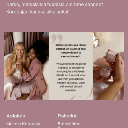
Katso, minkälaisia tuloksia olemme saaneet
Korupajan kanssa aikaiseksi!
Asiakas
Palvelut
Malmin Korupaja
Brändi-ilme