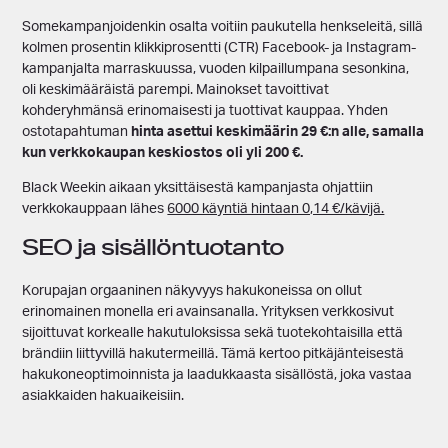
Somekampanjoidenkin osalta voitiin paukutella henkseleitä, sillä
kolmen prosentin klikkiprosentti (CTR) Facebook- ja Instagram-
kampanjalta marraskuussa, vuoden kilpaillumpana sesonkina,
oli keskimääräistä parempi. Mainokset tavoittivat
kohderyhmänsä erinomaisesti ja tuottivat kauppaa. Yhden
ostotapahtuman
hinta asettui keskimäärin 29 €:n alle, samalla
kun verkkokaupan keskiostos oli yli 200 €.
Black Weekin aikaan yksittäisestä kampanjasta ohjattiin
verkkokauppaan lähes
6000 käyntiä hintaan 0,14 €/kävijä.
SEO ja sisällöntuotanto
Korupajan orgaaninen näkyvyys hakukoneissa on ollut
erinomainen monella eri avainsanalla. Yrityksen verkkosivut
sijoittuvat korkealle hakutuloksissa sekä tuotekohtaisilla että
brändiin liittyvillä hakutermeillä. Tämä kertoo pitkäjänteisestä
hakukoneoptimoinnista ja laadukkaasta sisällöstä, joka vastaa
asiakkaiden hakuaikeisiin.