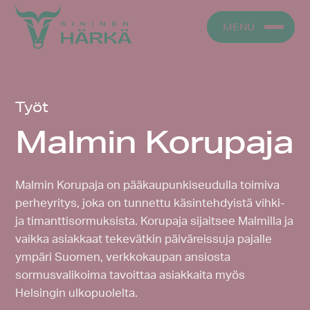
Skip
to
MENU
content
Työt
Malmin Korupaja
Malmin Korupaja on pääkaupunkiseudulla toimiva
perheyritys, joka on tunnettu käsintehdyistä vihki-
ja timanttisormuksista. Korupaja sijaitsee Malmilla ja
vaikka asiakkaat tekevätkin päiväreissuja pajalle
ympäri Suomen, verkkokaupan ansiosta
sormusvalikoima tavoittaa asiakkaita myös
Helsingin ulkopuolelta.