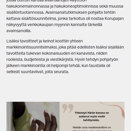
jossa otettiin kantaa avainsanojen käyttöön
hakukonemainonnassa ja hakukoneoptimoinnissa sekä muussa
sisällöntuotannossa. Avainsanatutkimuksen pohjalta tehtiin
kattava sisältösuunnitelma, jonka tarkoitus oli nostaa Korupajan
näkyvyyttä verkkokaupan myynnin kannalta tärkeillä
avainsanoilla.
Lisäksi tavoitteet ja keinot koottiin yhteen
markkinointisuunnitelmaksi, joka pitää edellisten lisäksi sisällään
tavoitteita tukevan kokonaisuuden eri kanavista, niiden
rooleista, budjeteista ja viestikärjistä. Hyvin tehdyn pohjatyön
jälkeen markkinointia oli helpompi tehdä, kun taustalla oli
selkeät suuntaviivat, joita seurata.