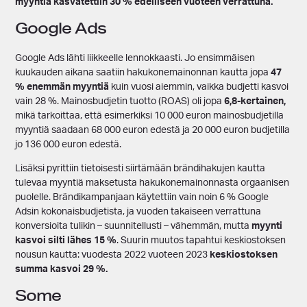
myyntiä kasvatettiin 30 % edelliseen vuoteen verrattuna.
Google Ads
Google Ads lähti liikkeelle lennokkaasti. Jo ensimmäisen
kuukauden aikana saatiin hakukonemainonnan kautta jopa
47
% enemmän myyntiä
kuin vuosi aiemmin, vaikka budjetti kasvoi
vain 28 %. Mainosbudjetin tuotto (ROAS) oli jopa
6,8-kertainen,
mikä tarkoittaa, että esimerkiksi 10 000 euron mainosbudjetilla
myyntiä saadaan 68 000 euron edestä ja 20 000 euron budjetilla
jo 136 000 euron edestä.
Lisäksi pyrittiin tietoisesti siirtämään brändihakujen kautta
tulevaa myyntiä maksetusta hakukonemainonnasta orgaanisen
puolelle. Brändikampanjaan käytettiin vain noin 6 % Google
Adsin kokonaisbudjetista, ja vuoden takaiseen verrattuna
konversioita tulikin – suunnitellusti – vähemmän, mutta
myynti
kasvoi silti lähes 15 %
. Suurin muutos tapahtui keskiostoksen
nousun kautta: vuodesta 2022 vuoteen 2023
keskiostoksen
summa kasvoi 29 %.
Some