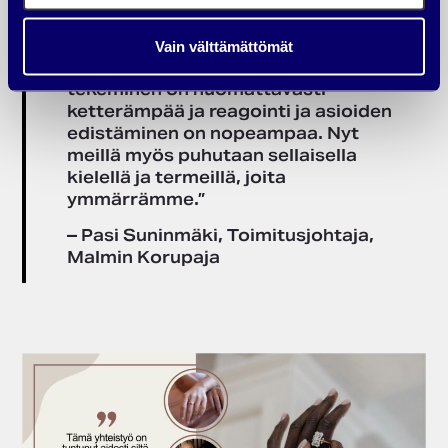
kumppanilta. Sellainen toimisto,
josta saa oman yhteyshenkilön ja
tekijöillä on kasvot. Tuntuu, että
Vain välttämättömät
isompaan toimistoon verrattuna
tekeminen on huomattavasti
ketterämpää ja reagointi ja asioiden
edistäminen on nopeampaa. Nyt
meillä myös puhutaan sellaisella
kielellä ja termeillä, joita
ymmärrämme.”
– Pasi Suninmäki, Toimitusjohtaja,
Malmin Korupaja