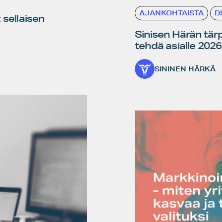
AJANKOHTAISTA
D
sellaisen
Sinisen Härän tärpi
tehdä asialle 2026
SININEN HÄRKÄ