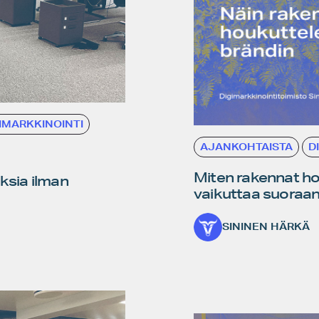
IMARKKINOINTI
AJANKOHTAISTA
D
Miten rakennat ho
ksia ilman
vaikuttaa suoraan
SININEN HÄRKÄ