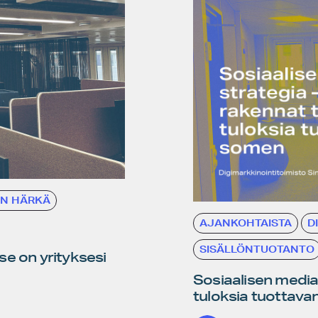
EN HÄRKÄ
AJANKOHTAISTA
D
SISÄLLÖNTUOTANTO
 se on yrityksesi
Sosiaalisen median
tuloksia tuottav