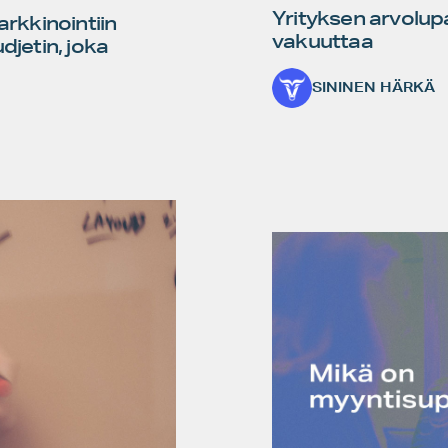
Yrityksen arvolupau
rkkinointiin
vakuuttaa
djetin, joka
SININEN HÄRKÄ