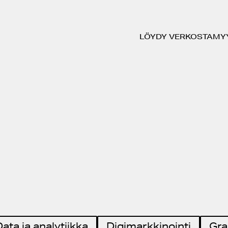
LÖYDY VERKOSTA
MY
ata ja analytiikka
Digimarkkinointi
Gra