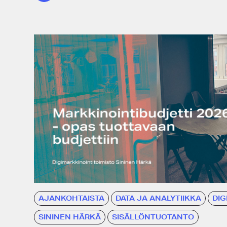
AJANKOHTAISTA
DATA JA ANALYTIIKKA
DIG
SININEN HÄRKÄ
SISÄLLÖNTUOTANTO