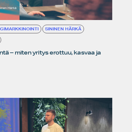
IGIMARKKINOINTI
SININEN HÄRKÄ
ntä – miten yritys erottuu, kasvaa ja