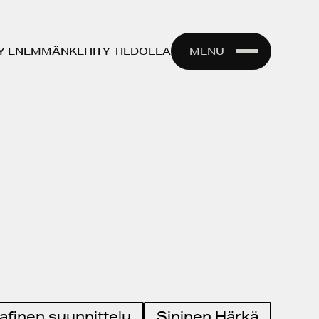
Y ENEMMÄN
KEHITY‍ TIEDOLLA
MENU
afinen suunnittelu
Sininen Härkä