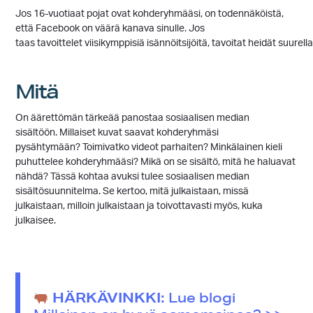
Jos 16-vuotiaat pojat ovat kohderyhmääsi, on todennäköistä,
että Facebook on väärä kanava sinulle. Jos
taas tavoittelet viisikymppisiä isännöitsijöitä, tavoitat heidät suure
Mitä
On äärettömän tärkeää panostaa sosiaalisen median
sisältöön. Millaiset kuvat saavat kohderyhmäsi
pysähtymään? Toimivatko videot parhaiten? Minkälainen kieli
puhuttelee kohderyhmääsi? Mikä on se sisältö, mitä he haluavat
nähdä? Tässä kohtaa avuksi tulee sosiaalisen median
sisältösuunnitelma. Se kertoo, mitä julkaistaan, missä
julkaistaan, milloin julkaistaan ja toivottavasti myös, kuka
julkaisee.
HÄRKÄVINKKI:
Lue blogi