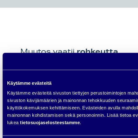
rohkeutta
Muutos vaatii
tehdä uudella tavalla,
on
aika tarttua härkää sarvista.
Rakennamme
Käytämme evästeitä
myyntikoneita, jotka tuovat
Käytämme evästeitä sivuston tiettyjen perustoimintojen mah
tulosta.
sivuston kävijämäärien ja mainonnan tehokkuuden seuraami
käyttökokemuksen kehittämiseen. Evästeiden avulla mahd
mainonnan kohdistamisen sekä personoinnin. Lisää tietoa evä
lukea
tietosuojaselosteestamme
.
VARAA NO BULLSHIT -ANALYYSI