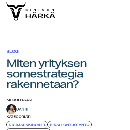
Skip
to
content
BLOGI
Miten yrityksen
somestrategia
rakennetaan?
KIRJOITTAJA:
JANNI
KATEGORIAT:
DIGIMARKKINOINTI
SISÄLLÖNTUOTANTO