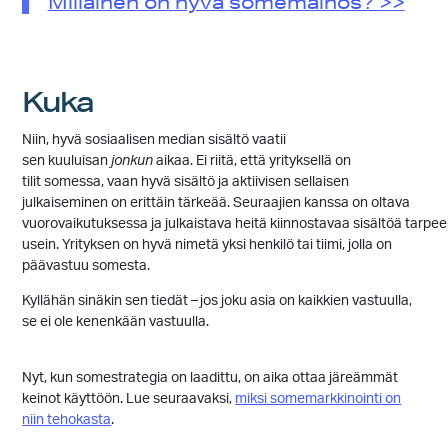
Millainen on hyvä somemainos? >>
Kuka
Niin, hyvä sosiaalisen median sisältö vaatii
sen kuuluisan
jonkun
aikaa. Ei riitä, että yrityksellä on
tilit somessa, vaan hyvä sisältö ja aktiivisen sellaisen
julkaiseminen on erittäin tärkeää. Seuraajien kanssa on oltava
vuorovaikutuksessa ja julkaistava heitä kiinnostavaa sisältöä tarpee
usein. Yrityksen on hyvä nimetä yksi henkilö tai tiimi, jolla on
päävastuu somesta.
Kyllähän sinäkin sen tiedät – jos joku asia on kaikkien vastuulla,
se ei ole kenenkään vastuulla.
Nyt, kun somestrategia on laadittu, on aika ottaa järeämmät
keinot käyttöön. Lue seuraavaksi,
miksi somemarkkinointi on
niin tehokasta
.