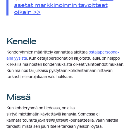
asetat markkinoinnin tavoitteet
oikein >>
Kenelle
Kohderyhmien määrittely kannattaa aloittaa
ostajapersoona-
analyysista
. Kun ostajapersoonat on kirjoitettu auki, on helppo
klikkailla mainosten kohdennuksista oikeat vaihtoehdot mukaan.
Kun mainos tai julkaisu pystytään kohdentamaan riittävän
tarkasti, ei eurojakaan valu hukkaan.
Missä
Kun kohderyhmä on tiedossa, on aika
siirtyä miettimään käytettäviä kanavia. Somessa ei
kannata touhuta
j
okaiselle
j
otakin
-periaatteella, vaan miettiä
tarkasti, mistä sen juuri itselle tärkeän yleisön löytää.