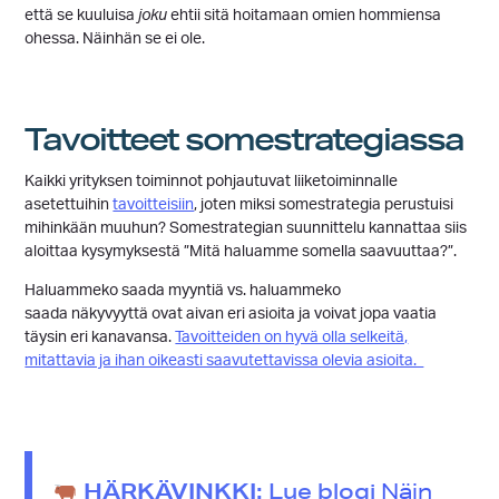
että se kuuluisa
joku
ehtii sitä hoitamaan omien hommiensa
ohessa. Näinhän se ei ole.
Tavoitteet somestrategiassa
Kaikki yrityksen toiminnot pohjautuvat liiketoiminnalle
asetettuihin
tavoitteisiin
, joten miksi somestrategia perustuisi
mihinkään muuhun? Somestrategian suunnittelu kannattaa siis
aloittaa kysymyksestä ”Mitä haluamme somella saavuuttaa?”.
Haluammeko saada myyntiä vs. haluammeko
saada näkyvyyttä ovat aivan eri asioita ja voivat jopa vaatia
täysin eri kanavansa.
Tavoitteiden on hyvä olla selkeitä,
mitattavia ja ihan oikeasti saavutettavissa olevia asioita.
HÄRKÄVINKKI:
Lue blogi
Näin