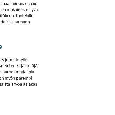
 haaliminen, on siis
een mukaisesti: hyvä
töksen, tunteisiin
aada klikkaamaan
?
 juuri tietylle
yritysten kirjanpitäjät
a parhaita tuloksia
a on myös parempi
llaista arvoa asiakas