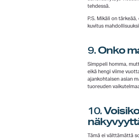
tehdessä.
P.S. Mikäli on tärkeää,
kuvitus mahdollisuuks
9.
Onko ma
Simppeli homma, mutta
eikä hengi viime vuott
ajankohtaisen asian ma
tuoreuden vaikutelma
10.
Voisik
näkyvyytt
Tämä ei välttämättä so