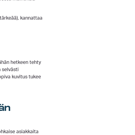
 tärkeää), kannattaa
ähän hetkeen tehty
 selvästi
opiva kuvitus tukee
än
ohkaise asiakkaita