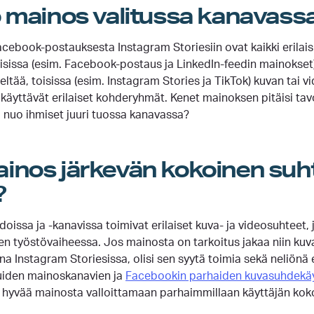
o mainos valitussa kanavass
cebook-postauksesta Instagram Storiesiin ovat kaikki erilaisia
oisissa (esim. Facebook-postaus ja LinkedIn-feedin mainokse
tää, toisissa (esim. Instagram Stories ja TikTok) kuvan tai v
käyttävät erilaiset kohderyhmät. Kenet mainoksen pitäisi tavo
 nuo ihmiset juuri tuossa kanavassa?
inos järkevän kokoinen suh
?
oissa ja -kanavissa toimivat erilaiset kuva- ja videosuhteet,
n työstövaiheessa. Jos mainosta on tarkoitus jakaa niin ku
ona Instagram Storiesissa, olisi sen syytä toimia sekä neliön
uiden mainoskanavien ja
Facebookin parhaiden kuvasuhdekä
hyvää mainosta valloittamaan parhaimmillaan käyttäjän kok