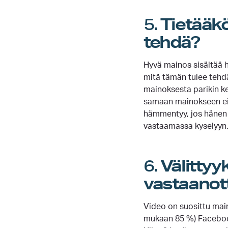
5.
Tietääkö
tehdä?
Hyvä mainos sisältää h
mitä tämän tulee tehdä
mainoksesta parikin ke
samaan mainokseen ei k
hämmentyy, jos hänen pi
vastaamassa kyselyyn
6.
Välittyy
vastaanott
Video on suosittu main
mukaan 85 %) Facebook