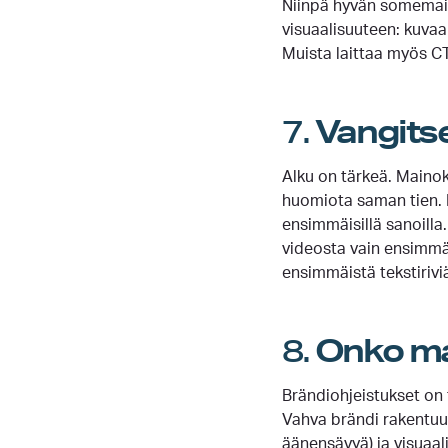
Niinpä hyvän somemain
visuaalisuuteen: kuvaan
Muista laittaa myös CT
7.
Vangitse
Alku on tärkeä. Mainok
huomiota saman tien. 
ensimmäisillä sanoilla
videosta vain ensimmä
ensimmäistä tekstirivi
8.
Onko ma
Brändiohjeistukset on 
Vahva brändi rakentuu 
äänensävyä) ja visuaal