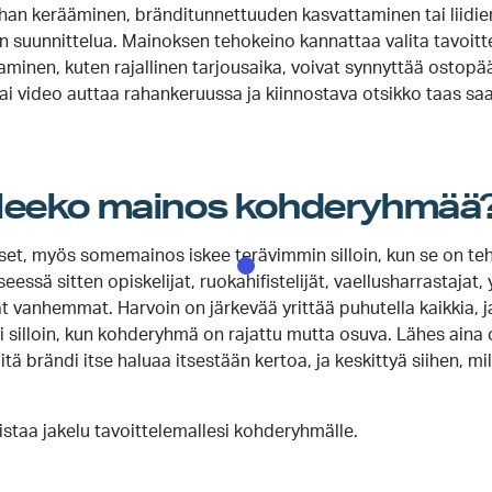
an kerääminen, bränditunnettuuden kasvattaminen tai liidien
 suunnittelua. Mainoksen tehokeino kannattaa valita tavoitt
taminen, kuten rajallinen tarjousaika, voivat synnyttää ostopää
ai video auttaa rahankeruussa ja kiinnostava otsikko taas s
leeko mainos kohderyhmää
t, myös somemainos iskee terävimmin silloin, kun se on tehty
essä sitten opiskelijat, ruokahifistelijät, vaellusharrastajat, 
at vanhemmat. Harvoin on järkevää yrittää puhutella kaikkia, j
i silloin, kun kohderyhmä on rajattu mutta osuva. Lähes ain
mitä brändi itse haluaa itsestään kertoa, ja keskittyä siihen, mi
staa jakelu tavoittelemallesi kohderyhmälle.