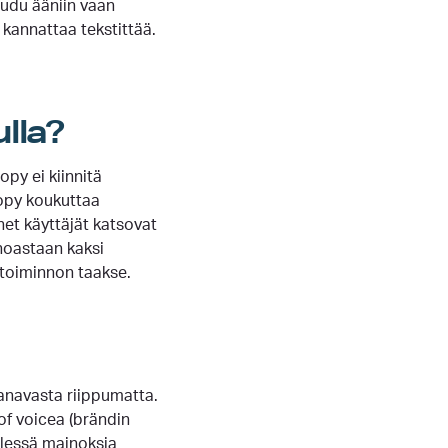
udu ääniin vaan
 kannattaa tekstittää.
ulla?
py ei kiinnitä
copy koukuttaa
et käyttäjät katsovat
noastaan kaksi
-toiminnon taakse.
kanavasta riippumatta.
of voicea (brändin
elessä mainoksia