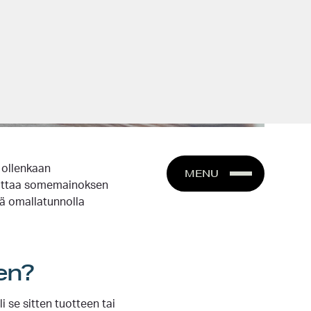
 ollenkaan
lpottaa somemainoksen
ä omallatunnolla
en?
i se sitten tuotteen tai