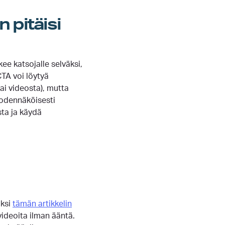
 pitäisi
ee katsojalle selväksi,
CTA voi löytyä
ai videosta), mutta
todennäköisesti
sta ja käydä
iksi
tämän artikkelin
ideoita ilman ääntä.