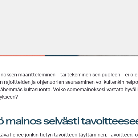
ksen määritteleminen – tai tekeminen sen puoleen – ei ole
jen rajoitteiden ja ohjenuorien seuraaminen voi kuitenkin he
a lähemmäs kultasuonta. Voiko somemainoksesi vastata hyväll
mykseen?
ö mainos selvästi tavoitteese
vä lienee jonkin tietyn tavoitteen täyttäminen. Tavoitteen, ol