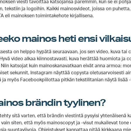
oksen viesti tavoittaa katsojansa paremmin, kun se ei pohja
, tekstiin ja logoihin. Kaikki mainosvideot, joissa on puhetta,
A eli mainoksen toimintakehote kirjallisena.
eko mainos heti ensi vilkais
sesta on helppo hypätä seuraavaan, jos sen video, kuva tai co
Hyvä video alkaa kiinnostavasti, kuva herättää huomiota ja 
. Niin katsojat kuin mainoskanavatkaan eivät anna armoa: mon
iset sekunnit, Instagram näyttää copysta oletusarvoisesti ai
ä ja myös Facebookpiilottaa pitkän tekstilitanian näytä lisää 
inos brändin tyylinen?
tehty sitä varten, että brändin viestintä pysyisi yhtenäisenä 
vain siten, että myös mainoscopyt ja -visut mukailevat tone 
isia suuntaviivoja. Ohjeistukset kannattaa pitää kirkkaana mi