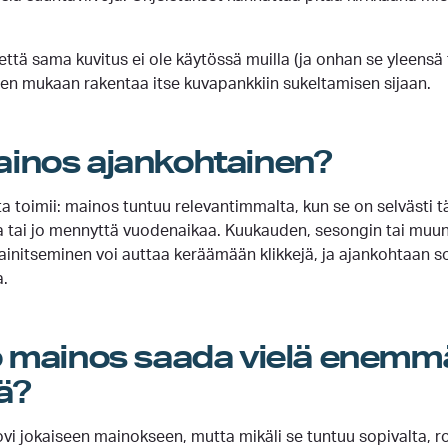
 että sama kuvitus ei ole käytössä muilla (ja onhan se yleensä
ien mukaan rakentaa itse kuvapankkiin sukeltamisen sijaan.
inos ajankohtainen?
 toimii: mainos tuntuu relevantimmalta, kun se on selvästi t
a tai jo mennyttä vuodenaikaa. Kuukauden, sesongin tai muun
initseminen voi auttaa keräämään klikkejä, ja ajankohtaan s
a.
o mainos saada vielä enemm
ä?
vi jokaiseen mainokseen, mutta mikäli se tuntuu sopivalta, r