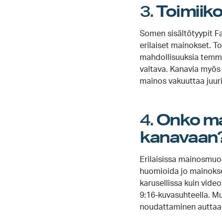
3.
Toimiik
Somen sisältötyypit Fa
erilaiset mainokset. T
mahdollisuuksia temmel
valtava. Kanavia myös 
mainos vakuuttaa juuri
4.
Onko ma
kanavaan
Erilaisissa mainosmuod
huomioida jo mainokse
karusellissa kuin vide
9:16-kuvasuhteella. M
noudattaminen auttaa 