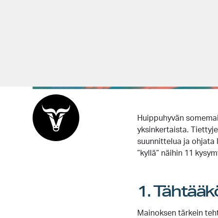
Huippuhyvän somemaino
yksinkertaista. Tietty
suunnittelua ja ohjat
”kyllä” näihin 11 kysy
1. Tähtääk
Mainoksen tärkein tehtä