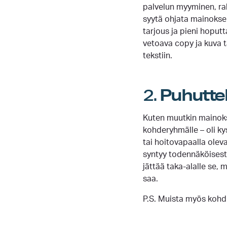
palvelun myyminen, rah
syytä ohjata mainoksen
tarjous ja pieni hoput
vetoava copy ja kuva t
tekstiin.
2.
Puhutte
Kuten muutkin mainokse
kohderyhmälle – oli kyse
tai hoitovapaalla olev
syntyy todennäköisest
jättää taka-alalle se, 
saa.
P.S. Muista myös kohdi