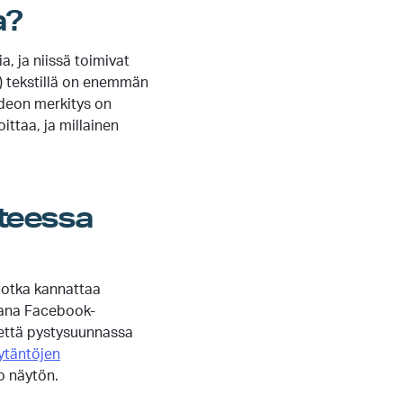
a?
, ja niissä toimivat
t) tekstillä on enemmän
ideon merkitys on
ittaa, ja millainen
teessa
 jotka kannattaa
vana Facebook-
ä että pystysuunnassa
ytäntöjen
o näytön.