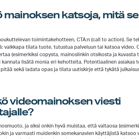
 mainoksen katsoja, mitä sen
oukuttelevan toimintakehotteen, CTA:n (call to action). Se tek
: vaikkapa tilata tuote, tutustua palveluun tai katsoa video. 
rtaa (esimerkiksi copysta, mainoslinkin otsikosta ja kuvasta t
annata lisätä monia eri kehotteita. Potentiaalinen asiakas 
tää sekä ladata opas ja tilata uutiskirje että tykätä julkaisu
.
kö videomainoksen viesti
ajalle?
osmuoto, ja siksi onkin hyvä muistaa, että valtaosa (esimerk
in ja varmasti muidenkin somekanavien käyttäjistä katsoo v