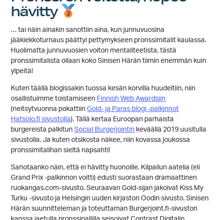
hävitty
… tai näin ainakin sanottiin aina, kun junnuvuosina
jääkiekkoturnaus päättyi pettymykseen pronssimitalit kaulassa.
Huolimatta junnuvuosien voiton mentaliteetista, tästä
pronssimitalista ollaan koko Sinisen Härän tiimin enemmän kuin
ylpeitä!
Kuten täällä blogissakin tuossa kesän korvilla huudeltiin, niin
osallistuimme toistamiseen
Finnish Web Awardsiin
(neitsytvuonna pokattiin
Gold- ja Paras blogi -palkinnot
Hatsolo.fi sivustolla
). Tällä kertaa Euroopan parhaista
burgereista palkitun
Social Burgerjointin
keväällä 2019 uusitulla
sivustolla. Ja kuten otsikosta näkee, niin kovassa joukossa
pronssimitalihan sieltä napsahti!
Sanotaanko näin, että ei hävitty huonoille. Kilpailun aatelia (eli
Grand Prix -palkinnon voitti) edusti suorastaan dramaattinen
ruokangas.com-sivusto. Seuraavan Gold-sijan jakoivat Kiss My
Turku -sivusto ja Helsingin uuden kirjaston Oodin sivusto. Sinisen
Härän suunnitteleman ja toteuttaman Burgerjoint.fi-sivuston
kanssa jaetulla pronssipallilla seisoivat Contrast Digitalin