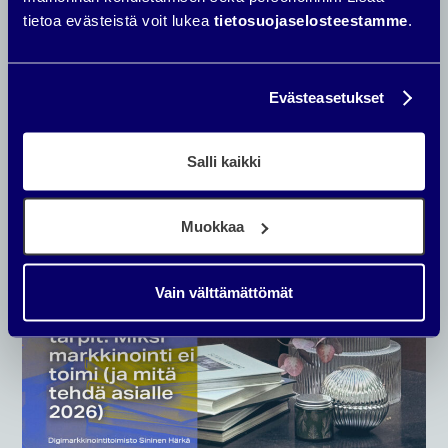
tietoa evästeistä voit lukea
tietosuojaselosteestamme
.
DIGIMARKKINOINTI
Evästeasetukset
Myyvä laskeutumissivu - Näin rakennat
sellaisen
Salli kaikki
NICO HÄRKÖNEN
Muokkaa
Vain välttämättömät