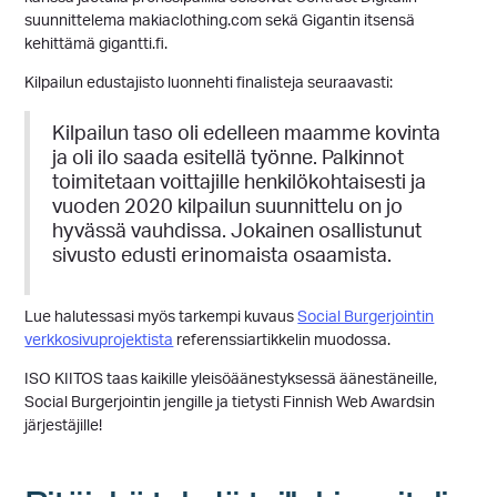
suunnittelema makiaclothing.com sekä Gigantin itsensä
kehittämä gigantti.fi.
Kilpailun edustajisto luonnehti finalisteja seuraavasti:
Kilpailun taso oli edelleen maamme kovinta
ja oli ilo saada esitellä työnne. Palkinnot
toimitetaan voittajille henkilökohtaisesti ja
vuoden 2020 kilpailun suunnittelu on jo
hyvässä vauhdissa. Jokainen osallistunut
sivusto edusti erinomaista osaamista.
Lue halutessasi myös tarkempi kuvaus
Social Burgerjointin
verkkosivuprojektista
referenssiartikkelin muodossa.
ISO KIITOS taas kaikille yleisöäänestyksessä äänestäneille,
Social Burgerjointin jengille ja tietysti Finnish Web Awardsin
järjestäjille!