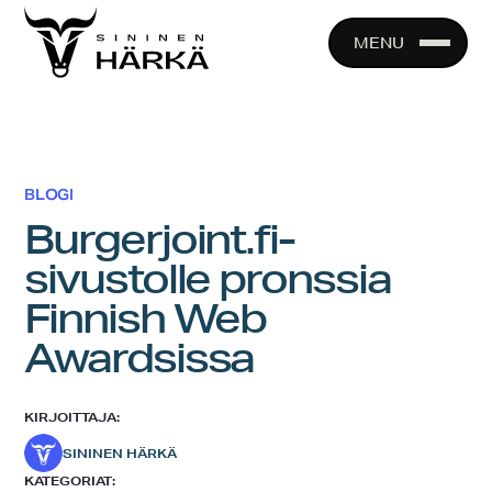
Skip
to
MENU
content
BLOGI
Burgerjoint.fi-
sivustolle pronssia
Finnish Web
Awardsissa
KIRJOITTAJA:
SININEN HÄRKÄ
KATEGORIAT: