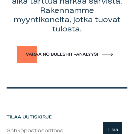
aika tarttua härkää sarvista.
Rakennamme
myyntikoneita, jotka tuovat
tulosta.
VARAA NO BULLSHIT -ANALYYSI
TILAA UUTISKIRJE
Uutiskirje
Tilaa