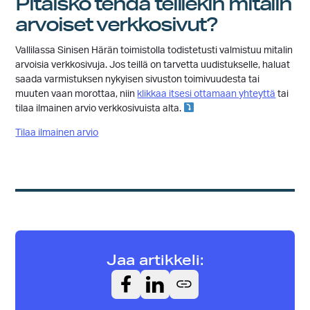
Pitäiskö tehdä teillekin mitalin
arvoiset verkkosivut?
Vallilassa Sinisen Härän toimistolla todistetusti valmistuu mitalin
arvoisia verkkosivuja. Jos teillä on tarvetta uudistukselle, haluat
saada varmistuksen nykyisen sivuston toimivuudesta tai
muuten vaan morottaa, niin
klikkaa itsesi ottamaan yhteyttä
tai
tilaa ilmainen arvio verkkosivuista alta.
Tilaa ilmainen arvio
Jaa artikkeli: