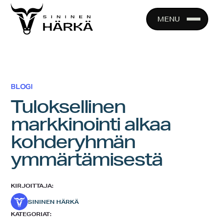
Skip
to
MENU
content
BLOGI
Tuloksellinen
markkinointi alkaa
kohderyhmän
ymmärtämisestä
KIRJOITTAJA:
SININEN HÄRKÄ
KATEGORIAT: