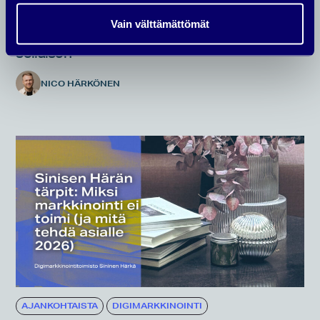
DIGIMARKKINOINTI
Vain välttämättömät
Myyvä laskeutumissivu - Näin rakennat
sellaisen
NICO HÄRKÖNEN
AJANKOHTAISTA
DIGIMARKKINOINTI