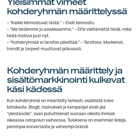
Yleisimmät virheet
kohderyhmän määrittelyssä
– “Kaikki kiinnostuvat tästä.” – Eivät kiinnostu.
– “Me tiedämme jo asiakkaamme.” – Ette välttämättä tiedä, mikä
heitä motivoi juuri nyt.
– “Kohderyhmää ei tarvitse päivittää.” – Tarvitsee. Markkinat,
trendit ja tarpeet muuttuvat jatkuvasti.
Kohderyhmän määrittely ja
sisältömarkkinointi kulkevat
käsi kädessä
Kun kohderyhmä on määritelty tarkasti, sisällöstä tulee
tehokasta. Blogit, mainokset ja kampanjat eivät jää
“yleistasolle”, vaan puhuttelevat suoraan oikeita ihmisiä
oikeassa ostopolun vaiheessa. Tuloksena on enemmän liidejä,
parempia konversioita ja vahvempi brändi.