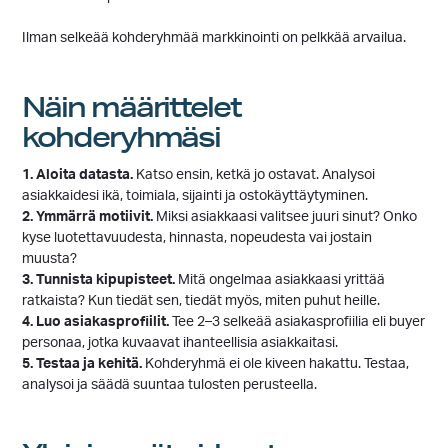
Ilman selkeää kohderyhmää markkinointi on pelkkää arvailua.
Näin määrittelet
kohderyhmäsi
1. Aloita datasta.
Katso ensin, ketkä jo ostavat. Analysoi
asiakkaidesi ikä, toimiala, sijainti ja ostokäyttäytyminen.
2. Ymmärrä motiivit.
Miksi asiakkaasi valitsee juuri sinut? Onko
kyse luotettavuudesta, hinnasta, nopeudesta vai jostain
muusta?
3. Tunnista kipupisteet.
Mitä ongelmaa asiakkaasi yrittää
ratkaista? Kun tiedät sen, tiedät myös, miten puhut heille.
4. Luo asiakasprofiilit.
Tee 2–3 selkeää asiakasprofiilia eli buyer
personaa, jotka kuvaavat ihanteellisia asiakkaitasi.
5. Testaa ja kehitä.
Kohderyhmä ei ole kiveen hakattu. Testaa,
analysoi ja säädä suuntaa tulosten perusteella.