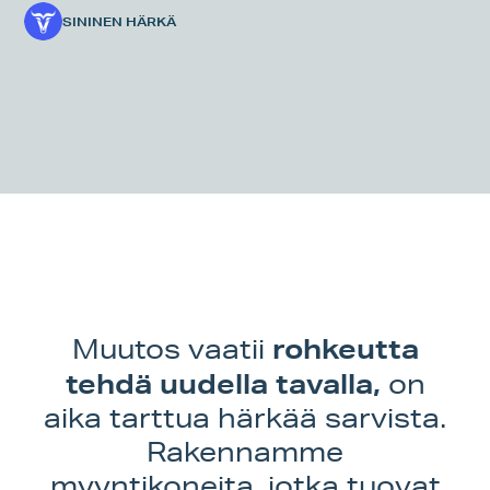
SININEN HÄRKÄ
rohkeutta
Muutos vaatii
tehdä uudella tavalla,
on
aika tarttua härkää sarvista.
Rakennamme
myyntikoneita, jotka tuovat