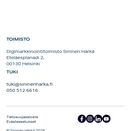
TOIMISTO
Digimarkkinointitoimisto Sininen Härkä
Eteläesplanadi 2,
00130 Helsinki
TUKI
tuki@sininenharka.fi
050 512 6616
Tietosuojaseloste
Evästeasetukset
© Sininen Härkä 2026