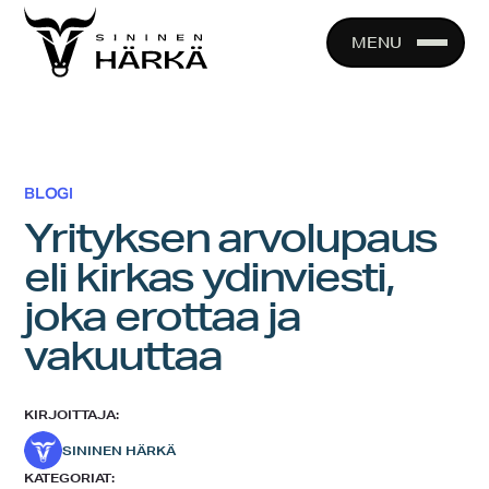
Skip
to
MENU
content
BLOGI
Yrityksen arvolupaus
eli kirkas ydinviesti,
joka erottaa ja
vakuuttaa
KIRJOITTAJA:
SININEN HÄRKÄ
KATEGORIAT: