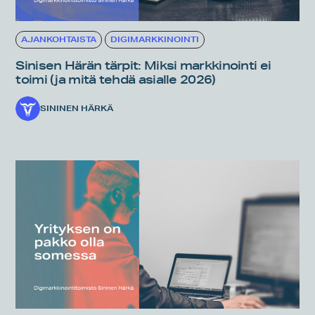
AJANKOHTAISTA
DIGIMARKKINOINTI
Sinisen Härän tärpit: Miksi markkinointi ei
toimi (ja mitä tehdä asialle 2026)
SININEN HÄRKÄ