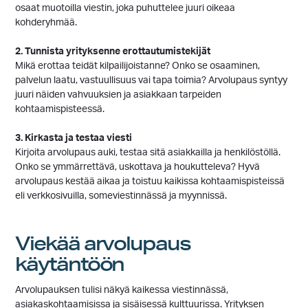
osaat muotoilla viestin, joka puhuttelee juuri oikeaa
kohderyhmää.
2. Tunnista yrityksenne erottautumistekijät
Mikä erottaa teidät kilpailijoistanne? Onko se osaaminen,
palvelun laatu, vastuullisuus vai tapa toimia? Arvolupaus syntyy
juuri näiden vahvuuksien ja asiakkaan tarpeiden
kohtaamispisteessä.
3. Kirkasta ja testaa viesti
Kirjoita arvolupaus auki, testaa sitä asiakkailla ja henkilöstöllä.
Onko se ymmärrettävä, uskottava ja houkutteleva? Hyvä
arvolupaus kestää aikaa ja toistuu kaikissa kohtaamispisteissä
eli verkkosivuilla, someviestinnässä ja myynnissä.
Viekää arvolupaus
käytäntöön
Arvolupauksen tulisi näkyä kaikessa viestinnässä,
asiakaskohtaamisissa ja sisäisessä kulttuurissa. Yrityksen