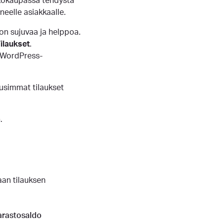
rkkokaupassa tehdystä
neelle asiakkaalle.
on sujuvaa ja helppoa.
laukset
.
la WordPress-
Uusimmat tilaukset
.
aan tilauksen
Varastosaldo