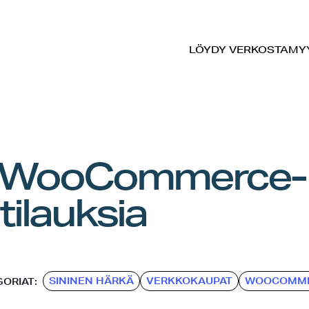
LÖYDY VERKOSTA
MY
oit WooCommerce-
ilauksia
SININEN HÄRKÄ
VERKKOKAUPAT
WOOCOMM
ORIAT: