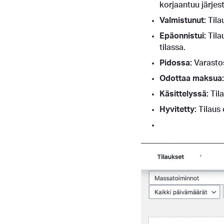
korjaantuu järjes
Valmistunut:
Tila
Epäonnistui:
Tila
tilassa.
Pidossa:
Varasto
Odottaa maksua:
Käsittelyssä:
Til
Hyvitetty:
Tilaus 