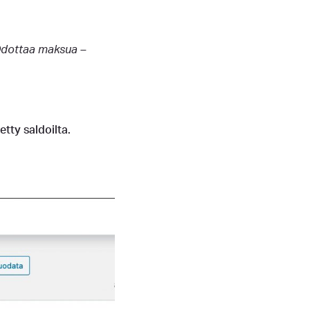
dottaa maksua –
tty saldoilta.