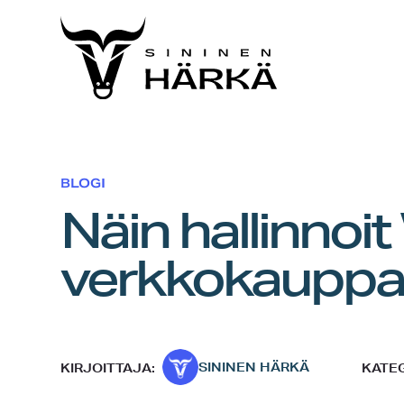
Skip
to
content
BLOGI
Näin hallinn
verkkokauppat
SININEN HÄRKÄ
KIRJOITTAJA:
KATEG