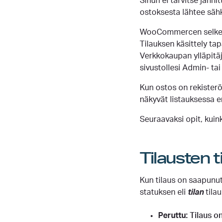
Sinun ei tarvitse jänni
ostoksesta lähtee sähk
WooCommercen selkeiden
Tilauksen käsittely ta
Verkkokaupan ylläpitäjä
sivustollesi Admin- ta
Kun ostos on rekisterö
näkyvät listauksessa 
Seuraavaksi opit, kuink
Tilausten ti
Kun tilaus on saapunut 
statuksen eli
tilan
tilau
Peruttu:
Tilaus on