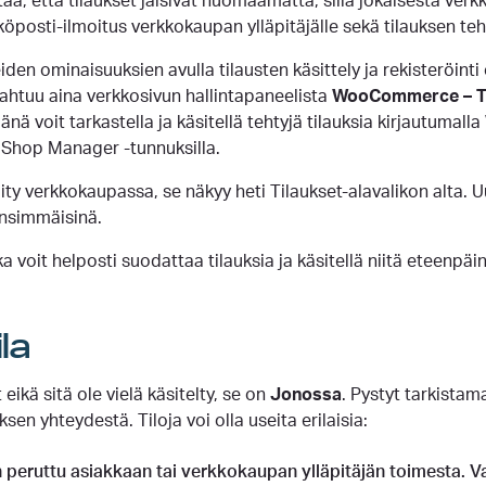
ttää, että tilaukset jäisivät huomaamatta, sillä jokaisesta ve
öposti-ilmoitus verkkokaupan ylläpitäjälle sekä tilauksen teh
 ominaisuuksien avulla tilausten käsittely ja rekisteröinti 
pahtuu aina verkkosivun hallintapaneelista
WooCommerce – Ti
nä voit tarkastella ja käsitellä tehtyjä tilauksia kirjautumal
i Shop Manager -tunnuksilla.
ity verkkokaupassa, se näkyy heti Tilaukset-alavalikon alta. 
ensimmäisinä.
a voit helposti suodattaa tilauksia ja käsitellä niitä eteenpäin
la
eikä sitä ole vielä käsitelty, se on
Jonossa
. Pystyt tarkistam
ksen yhteydestä. Tiloja voi olla useita erilaisia:
 peruttu asiakkaan tai verkkokaupan ylläpitäjän toimesta. 