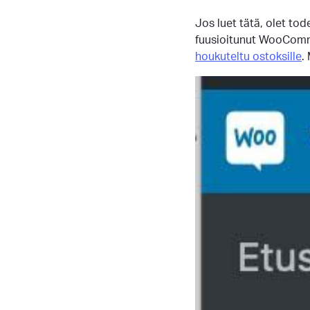
Jos luet tätä, olet to
fuusioitunut WooComme
houkuteltu ostoksille
.