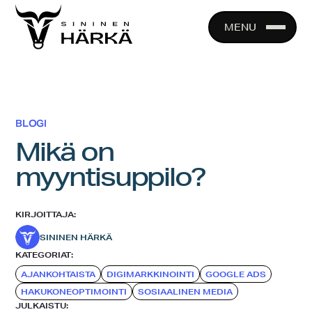
Skip
to
MENU
content
BLOGI
Mikä on
myyntisuppilo?
KIRJOITTAJA:
SININEN HÄRKÄ
KATEGORIAT:
AJANKOHTAISTA
DIGIMARKKINOINTI
GOOGLE ADS
HAKUKONEOPTIMOINTI
SOSIAALINEN MEDIA
JULKAISTU: