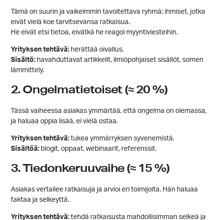
Tämä on suurin ja vaikeimmin tavoitettava ryhmä: ihmiset, jotka
eivät vielä koe tarvitsevansa ratkaisua.
He eivät etsi tietoa, eivätkä he reagoi myyntiviesteihin.
Yrityksen tehtävä:
herättää oivallus.
Sisältö:
havahduttavat artikkelit, ilmiöpohjaiset sisällöt, somen
lämmittely.
2. Ongelmatietoiset (≈ 20 %)
Tässä vaiheessa asiakas ymmärtää, että ongelma on olemassa,
ja haluaa oppia lisää, ei vielä ostaa.
Yrityksen tehtävä:
tukea ymmärryksen syvenemistä.
Sisältöä:
blogit, oppaat, webinaarit, referenssit.
3. Tiedonkeruuvaihe (≈ 15 %)
Asiakas vertailee ratkaisuja ja arvioi eri toimijoita. Hän haluaa
faktaa ja selkeyttä.
Yrityksen tehtävä:
tehdä ratkaisusta mahdollisimman selkeä ja