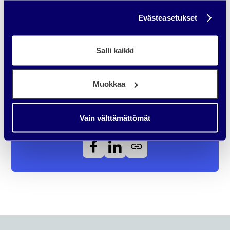
Täältä pääset katsomaan Sinisen Härän webinaarin aiheesta:
Evästeasetukset
Vain 5 % B2B-asiakkaista on valmiita ostamaan, entä loput 5 %
?
Salli kaikki
Muokkaa
Vain välttämättömät
Jaa artikkeli: