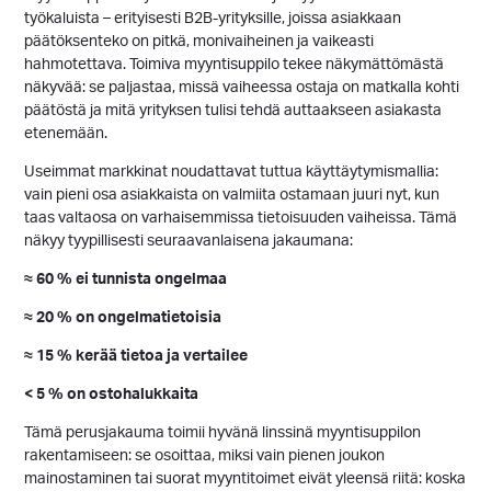
työkaluista – erityisesti B2B-yrityksille, joissa asiakkaan
päätöksenteko on pitkä, monivaiheinen ja vaikeasti
hahmotettava. Toimiva myyntisuppilo tekee näkymättömästä
näkyvää: se paljastaa, missä vaiheessa ostaja on matkalla kohti
päätöstä ja mitä yrityksen tulisi tehdä auttaakseen asiakasta
etenemään.
Useimmat markkinat noudattavat tuttua käyttäytymismallia:
vain pieni osa asiakkaista on valmiita ostamaan juuri nyt, kun
taas valtaosa on varhaisemmissa tietoisuuden vaiheissa. Tämä
näkyy tyypillisesti seuraavanlaisena jakaumana:
≈ 60 % ei tunnista ongelmaa
≈ 20 % on ongelmatietoisia
≈ 15 % kerää tietoa ja vertailee
< 5 % on ostohalukkaita
Tämä perusjakauma toimii hyvänä linssinä myyntisuppilon
rakentamiseen: se osoittaa, miksi vain pienen joukon
mainostaminen tai suorat myyntitoimet eivät yleensä riitä: koska