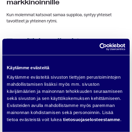
markkinoinnille
Kun molemmat katsovat samaa suppiloa, syntyy yhteiset
tavoitteet ja yhteinen rytmi.
Tyypillisimmät virheet
myyntisuppilon
rakentamisessa
Käytämme evästeitä
Keskitytään vain ostovalmiisiin (< 5 %)
Käytämme evästeitä sivuston tiettyjen perustoimintojen
asiakkaisiin
mahdollistamisen lisäksi myös mm. sivuston
Mittarit nojaavat näkyvyyteen eikä etenemiseen
kävijämäärien ja mainonnan tehokkuuden seuraamiseen
Dataa ei hyödynnetä — suppiloa ei päivitetä
sekä sivuston ja sen käyttökokemuksen kehittämiseen.
Evästeiden avulla mahdollistamme myös paremman
Asiakassuhteen jatkopolku unohtuu
mainonnan kohdistamisen sekä personoinnin. Lisää
tietoa evästeistä voit lukea
tietosuojaselosteestamme
.
Sinisen Härän webinaari