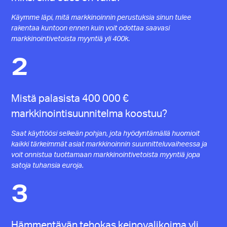
Käymme läpi, mitä markkinoinnin perustuksia sinun tulee
rakentaa kuntoon ennen kuin voit odottaa
saavasi
markkinointivetoista myyntiä yli 400k
.
2
Mistä palasista 400 000 €
markkinointisuunnitelma koostuu?
Saat käyttöösi selkeän pohjan, jota hyödyntämällä huomioit
kaikki tärkeimmät asiat markkinoinnin suunnitteluvaiheessa ja
voit onnistua tuottamaan markkinointivetoista myyntiä jopa
satoja tuhansia euroja.
3
Hämmentävän tehokas keinovalikoima yli