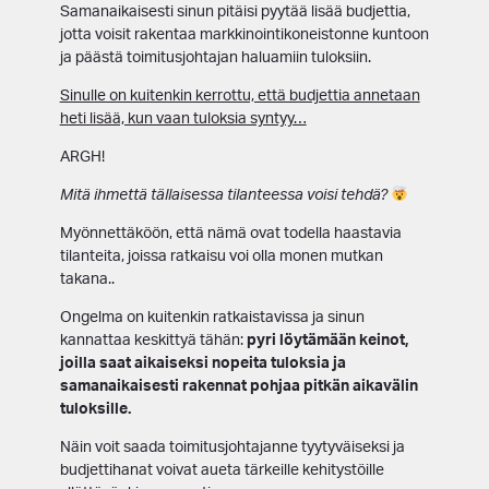
Samanaikaisesti sinun pitäisi pyytää lisää budjettia,
jotta voisit rakentaa markkinointikoneistonne kuntoon
ja päästä toimitusjohtajan haluamiin tuloksiin.
Sinulle on kuitenkin kerrottu, että budjettia annetaan
heti lisää, kun vaan tuloksia syntyy…
ARGH!
Mitä ihmettä tällaisessa tilanteessa voisi tehdä?
Myönnettäköön, että nämä ovat todella haastavia
tilanteita, joissa ratkaisu voi olla monen mutkan
takana..
Ongelma on kuitenkin ratkaistavissa ja sinun
kannattaa keskittyä tähän:
pyri löytämään keinot,
joilla saat aikaiseksi nopeita tuloksia ja
samanaikaisesti rakennat pohjaa pitkän aikavälin
tuloksille.
Näin voit saada toimitusjohtajanne tyytyväiseksi ja
budjettihanat voivat aueta tärkeille kehitystöille