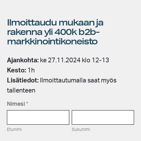
Ilmoittaudu mukaan ja
rakenna yli 400k b2b-
markkinointikoneisto
Ajankohta:
ke 27.11.2024 klo 12-13
Kesto:
1h
Lisätiedot:
Ilmoittautumalla saat myös
tallenteen
W
Nimesi
*
e
E
S
b
t
u
i
u
k
n
Etunimi
Sukunimi
n
u
a
i
n