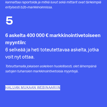
kannattaa raportoida ja mitkä luvut sekä mittarit ovat tärkeimpiä
erityisesti b2b-markkinoinnissa.
5
6 askelta 400 000 € markkinointivetoiseen
myyntiin:
6 selkeää ja heti toteutettavaa askelta, jotka
voit nyt ottaa.
Toteuttamalla jokaisen askeleen
huolellisesti, olet lähempänä
satojen tuhansien markkinointivetoisia myyntejä
.
HALUAN MUKAAN WEBINAARIIN