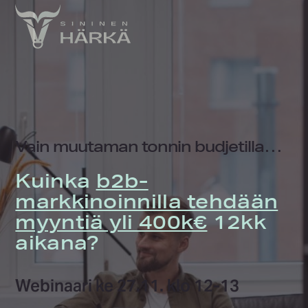
Skip
to
content
Vain muutaman tonnin budjetilla…
Kuinka
b2b-
markkinoinnilla tehdään
myyntiä yli 400k€
12kk
aikana?
Webinaari ke 27.11. klo 12-13