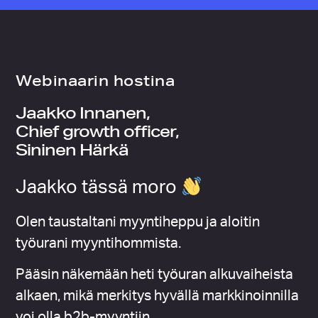
Webinaarin hostina
Jaakko Innanen,
Chief growth officer,
Sininen Härkä
Jaakko tässä moro
Olen taustaltani myyntiheppu ja aloitin
työurani myyntihommista.
Pääsin näkemään heti työuran alkuvaiheista
alkaen, mikä merkitys hyvällä markkinoinnilla
voi olla b2b-myyntiin.