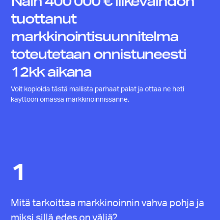
Näin 400 000 € liikevaihdon
tuottanut
markkinointisuunnitelma
toteutetaan onnistuneesti
12kk aikana
Voit kopioida tästä mallista parhaat palat ja ottaa ne heti
käyttöön omassa markkinoinnissanne.
1
Mitä tarkoittaa markkinoinnin vahva pohja ja
miksi sillä edes on väliä?