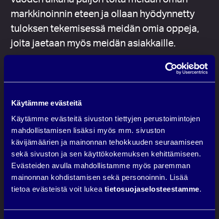
markkinoinnin eteen ja ollaan hyödynnetty
tuloksen tekemisessä meidän omia oppeja,
joita jaetaan myös meidän asiakkaille.
Tuloksena ollaan tehty
markkinointivetoista myyntiä yli 400k noin
12kk aikana ja mä haluan avata sulle
Käytämme evästeitä
pikselin tarkasti, miten tämä temppu on
Käytämme evästeitä sivuston tiettyjen perustoimintojen
mahdollistamisen lisäksi myös mm. sivuston
tehty.
kävijämäärien ja mainonnan tehokkuuden seuraamiseen
Koska kyseessä on meidän omat kampanjat
sekä sivuston ja sen käyttökokemuksen kehittämiseen.
Evästeiden avulla mahdollistamme myös paremman
ja omat tulokset, mä voin jakaa sulle insightia
mainonnan kohdistamisen sekä personoinnin. Lisää
erittäin avoimesti.
tietoa evästeistä voit lukea
tietosuojaselosteestamme
.
Jos sä haluat saada haltuusi
markkinoinnin pelikirjan, jonka avulla on