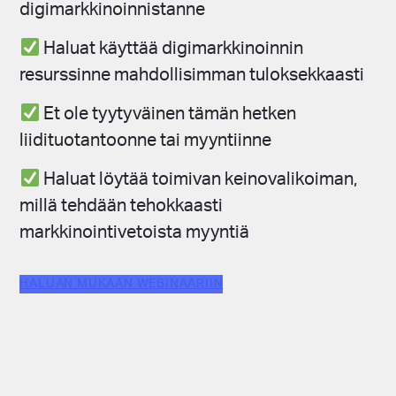
digimarkkinoinnistanne
Haluat käyttää digimarkkinoinnin
resurssinne mahdollisimman tuloksekkaasti
Et ole tyytyväinen tämän hetken
liidituotantoonne tai myyntiinne
Haluat löytää toimivan keinovalikoiman,
millä tehdään tehokkaasti
markkinointivetoista myyntiä
HALUAN MUKAAN WEBINAARIIN