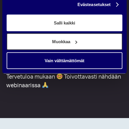
Evästeasetukset
tehty samanaikaisesti myyntiä, että
rakennettu pitkän aikavälin
Salli kaikki
markkinointikoneistoa kuntoon, sun
kandee tulla mukaan.
Muokkaa
Mä todella toivon, että mahdollisimman moni
ottaisi tästä tarinasta oppeja matkaansa ja
Vain välttämättömät
lähtisi tekemään asioita entistä paremmin.
Tervetuloa mukaan
Toivottavasti nähdään
webinaarissa