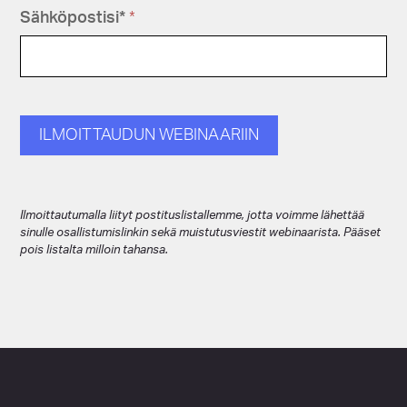
a
m
i
Sähköpostisi*
*
r
i
m
i
i
-
I
l
m
ILMOITTAUDUN WEBINAARIIN
o
i
t
t
a
Ilmoittautumalla liityt postituslistallemme, jotta voimme lähettää
u
sinulle osallistumislinkin sekä muistutusviestit webinaarista. Pääset
pois listalta milloin tahansa.
t
u
m
i
n
e
n