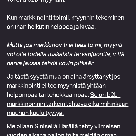
Kun markkinointi toimii, myynnin tekeminen
on ihan helkutin helppoa ja kivaa.
Mutta jos markkinointi ei taas toimi, myynti
voi olla todella tuskaista tervanjuontia, mitä
harva jaksaa tehdä kovin pitkään…
Ja tästä syystä mua on aina ärsyttänyt jos
markkinointi ei tee myynnistä yhtään
helpompaa tai tehokkaampaa.
Se on b2b-
markkinoinnin tärkein tehtävä eikä mihinkään
muuhun kuulu tyytyä.
Me ollaan Sinisellä Härällä tehty viimeisen
vuoden aikana paljon töitä meidän oman