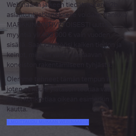
Webinaarin jälkeen tiedät, miten b2b-
asiantuntijabisnekselle voidaan hankkia
MARKKINOINTIVETOISESTI uutta
myyntiä yli 400 000 € vain vuoden
sisällä. Saat käyttöösi kaiken tiedon ja
keinot, mitä tarvitset vastaavan
koneiston rakentamiseen tyhjästä.
Olemme tehneet tämän tempun itse,
joten et kuule ylätason teoriaa vaan
arjen konkretiaa oikean esimerkin
kautta.
ILMOITTAUDU MUKAAN WEBINAARIIN