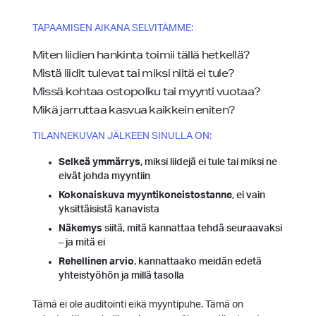
TAPAAMISEN AIKANA SELVITÄMME:
Miten liidien hankinta toimii tällä hetkellä?
Mistä liidit tulevat tai miksi niitä ei tule?
Missä kohtaa ostopolku tai myynti vuotaa?
Mikä jarruttaa kasvua kaikkein eniten?
TILANNEKUVAN JÄLKEEN SINULLA ON:
Selkeä ymmärrys
, miksi liidejä ei tule tai miksi ne
eivät johda myyntiin
Kokonaiskuva myyntikoneistostanne
, ei vain
yksittäisistä kanavista
Näkemys
siitä, mitä kannattaa tehdä seuraavaksi
– ja mitä ei
Rehellinen arvio
, kannattaako meidän edetä
yhteistyöhön ja millä tasolla
Tämä ei ole auditointi eikä myyntipuhe. Tämä on