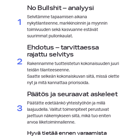
No Bullshit – analyysi
Selvitämme tapaamisen aikana
1
nykytilanteenne, markkinoinnin ja myynnin
toimivuuden sekä kasvuanne estävät
suurimmat pullonkaulat.
Ehdotus – tarvittaessa
rajattu selvitys
2
Rakennamme tuotteistetun kokonaisuuden juuri
teidän tilanteeseenne.
Saatte selkeän kokonaiskuvan siitä, missä olette
nyt ja mitä kannattaa priorisoida.
Päätös ja seuraavat askeleet
Päätätte edetäänkö yhteistyöhön ja millä
3
laajuudella. Valitut toimenpiteet perustuvat
jaettuun näkemykseen siitä, mikä tuo eniten
arvoa liiketoiminnallenne.
Hyvä tietää ennen varaamista