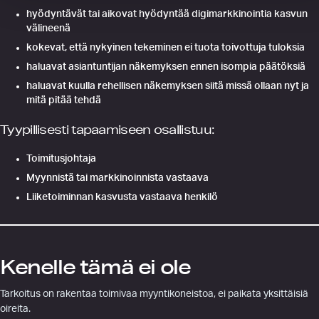
hyödyntävät tai aikovat hyödyntää digimarkkinointia kasvun
välineenä
kokevat, että nykyinen tekeminen ei tuota toivottuja tuloksia
haluavat asiantuntijan näkemyksen ennen isompia päätöksiä
haluavat kuulla rehellisen näkemyksen siitä missä ollaan nyt ja
mitä pitää tehdä
Tyypillisesti tapaamiseen osallistuu:
Toimitusjohtaja
Myynnistä tai markkinoinnista vastaava
Liiketoiminnan kasvusta vastaava henkilö
Kenelle tämä ei ole
Tarkoitus on rakentaa toimivaa myyntikoneistoa, ei paikata yksittäisiä
oireita.