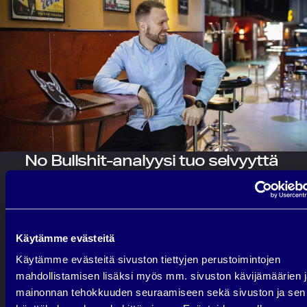
No Bullshit-analyysi tuo selvyyttä
yrityksesi tilanteeseen, jos
Haluat lisää liidejä ja myyntiä
Hyödynnät tai aiot hyödyntää
Käytämme evästeitä
digimarkkinointia kasvun välineenä
Koet, että nykyinen tekeminen ei tuota
Käytämme evästeitä sivuston tiettyjen perustoimintojen
toivottuja tuloksia
mahdollistamisen lisäksi myös mm. sivuston kävijämäärien 
Haluat asiantuntijan näkemyksen ennen
mainonnan tehokkuuden seuraamiseen sekä sivuston ja sen