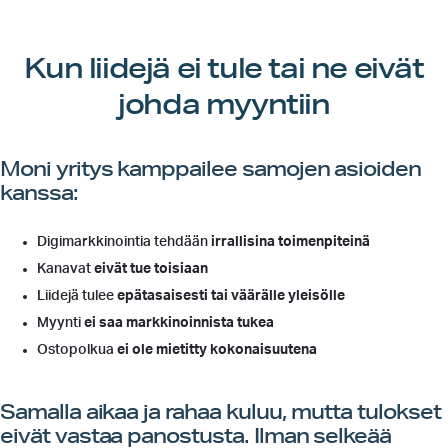
Kun liidejä ei tule tai ne eivät
johda myyntiin
Moni yritys kamppailee samojen asioiden
kanssa:
Digimarkkinointia tehdään
irrallisina toimenpiteinä
Kanavat
eivät tue toisiaan
Liidejä tulee
epätasaisesti tai väärälle yleisölle
Myynti
ei saa markkinoinnista tukea
Ostopolkua
ei ole mietitty kokonaisuutena
Samalla aikaa ja rahaa kuluu, mutta tulokset
eivät vastaa panostusta. Ilman selkeää