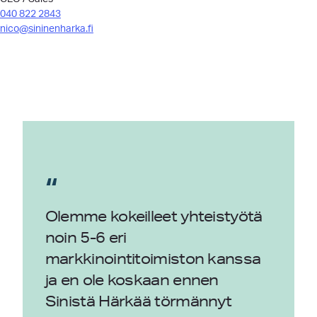
040 822 2843
nico@sininenharka.fi
“
Olemme kokeilleet yhteistyötä
noin 5-6 eri
markkinointitoimiston kanssa
ja en ole koskaan ennen
Sinistä Härkää törmännyt