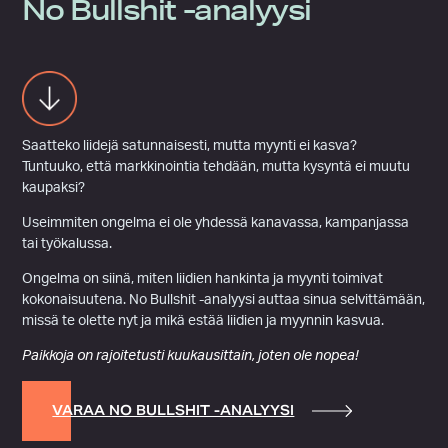
No Bullshit -analyysi
Saatteko liidejä satunnaisesti, mutta myynti ei kasva?
Tuntuuko, että markkinointia tehdään, mutta kysyntä ei muutu
kaupaksi?
Useimmiten ongelma ei ole yhdessä kanavassa, kampanjassa
tai työkalussa.
Ongelma on siinä, miten liidien hankinta ja myynti toimivat
kokonaisuutena. No Bullshit -analyysi auttaa sinua selvittämään,
missä te olette nyt ja mikä estää liidien ja myynnin kasvua.
Paikkoja on rajoitetusti kuukausittain, joten ole nopea!
VARAA NO BULLSHIT -ANALYYSI