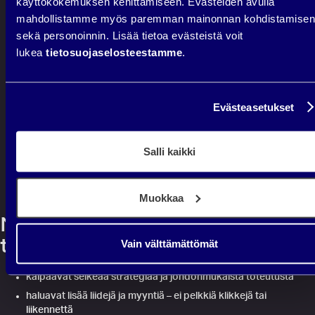
isompia päätöksiä
käyttökokemuksen kehittämiseen. Evästeiden avulla
mahdollistamme myös paremman mainonnan kohdistamisen
sekä personoinnin. Lisää tietoa evästeistä voit
lukea
tietosuojaselosteestamme
.
VARAA NO BULLSHIT -ANALYYSI
Evästeasetukset
Salli kaikki
Muokkaa
No Bullshit – analyysi on
tarkoitettu yrityksille, jotka:
Vain välttämättömät
kaipaavat selkeää strategiaa ja johdonmukaista toteutusta
haluavat lisää liidejä ja myyntiä – ei pelkkiä klikkejä tai
liikennettä