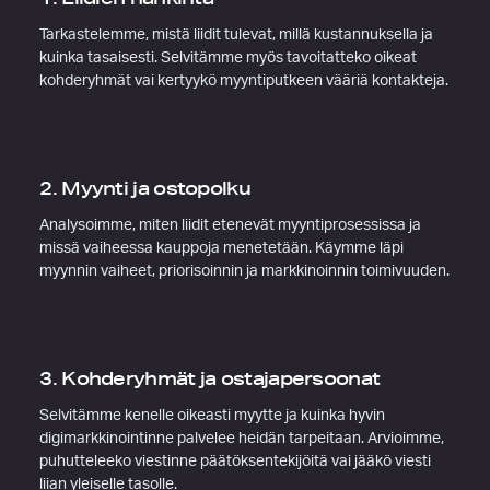
Tarkastelemme, mistä liidit tulevat, millä kustannuksella ja
kuinka tasaisesti. Selvitämme myös tavoitatteko oikeat
kohderyhmät vai kertyykö myyntiputkeen vääriä kontakteja.
2. Myynti ja ostopolku
Analysoimme, miten liidit etenevät myyntiprosessissa ja
missä vaiheessa kauppoja menetetään. Käymme läpi
myynnin vaiheet, priorisoinnin ja markkinoinnin toimivuuden.
3. Kohderyhmät ja ostajapersoonat
Selvitämme kenelle oikeasti myytte ja kuinka hyvin
digimarkkinointinne palvelee heidän tarpeitaan. Arvioimme,
puhutteleeko viestinne päätöksentekijöitä vai jääkö viesti
liian yleiselle tasolle.