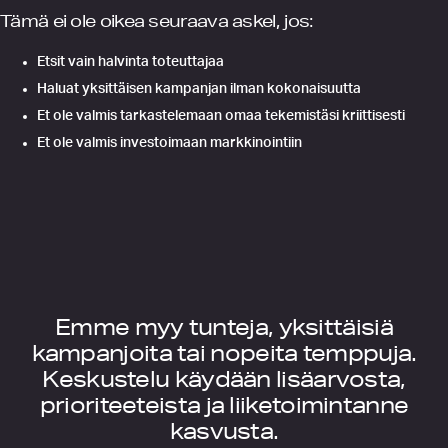
Tämä ei ole oikea seuraava askel, jos:
Etsit vain halvinta toteuttajaa
Haluat yksittäisen kampanjan ilman kokonaisuutta
Et ole valmis tarkastelemaan omaa tekemistäsi kriittisesti
Et ole valmis investoimaan markkinointiin
Emme myy tunteja, yksittäisiä
kampanjoita tai nopeita temppuja.
Keskustelu käydään lisäarvosta,
prioriteeteista ja liiketoimintanne
kasvusta.