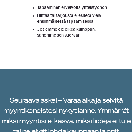
Tapaaminen ei velvoita yhteistyöhön
Hintaa tai tarjousta ei esitetä vielä
ensimmäisessä tapaamisessa
Jos emme ole oikea kumppani,
sanomme sen suoraan
Seuraava askel – Varaa aika ja selvitä
myyntikoneistosi nykytilanne. Ymmärrät
miksi myyntisi ei kasva, miksi liidejä ei tule
tai ne eivät johda kauppaan ja opit