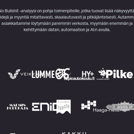
No Bullshit -analyysi on pohja toimenpiteille, jotka tuovat lisää näkyvyyttä
iidejä ja myyntiä mitattavasti, skaalautuvasti ja pitkäjänteisesti. Autam
asiakkaitamme löytymään paremmin verkosta, myymään enemmän ja
kehittymään datan, automaation ja AI:n avulla.