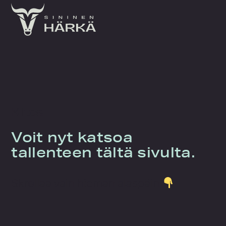
Skip
to
content
Kiitos!
Voit nyt katsoa
tallenteen tältä sivulta.
Skrollaa vain hieman alaspäin