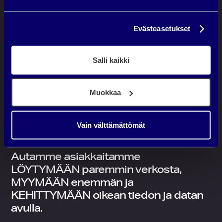
Evästeasetukset
Salli kaikki
Muokkaa
DIGIMARKKINOINTITOIMISTO
Vain välttämättömät
SININEN HÄRKÄ
Autamme asiakkaitamme
LÖYTYMÄÄN
paremmin verkosta,
MYYMÄÄN
enemmän ja
KEHITTYMÄÄN
oikean tiedon ja datan
avulla.