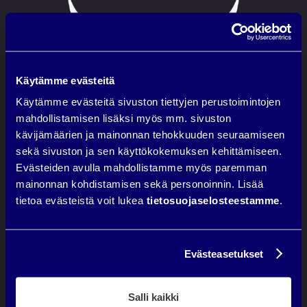
e
5
%
B
2
Käytämme evästeitä
B
-
Käytämme evästeitä sivuston tiettyjen perustoimintojen
a
mahdollistamisen lisäksi myös mm. sivuston
s
kävijämäärien ja mainonnan tehokkuuden seuraamiseen
i
sekä sivuston ja sen käyttökokemuksen kehittämiseen.
a
k
Evästeiden avulla mahdollistamme myös paremman
k
mainonnan kohdistamisen sekä personoinnin. Lisää
a
tietoa evästeistä voit lukea
tietosuojaselosteestamme
.
i
s
t
a
Evästeasetukset
DIGIMARKKINOINTITOIMISTO
o
SININEN HÄRKÄ
n
v
Salli kaikki