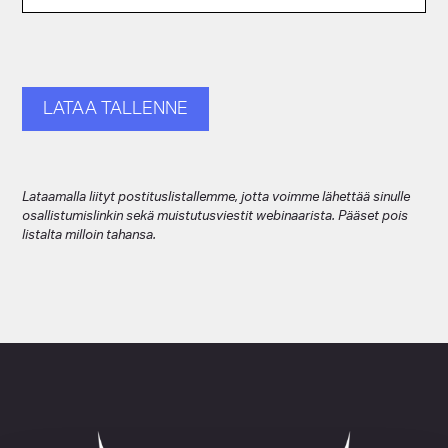
t
a
l
l
e
LATAA TALLENNE
n
n
e
-
Lataamalla liityt postituslistallemme, jotta voimme lähettää sinulle
A
osallistumislinkin sekä muistutusviestit webinaarista. Pääset pois
i
listalta milloin tahansa.
h
e
:
V
a
i
n
a
l
l