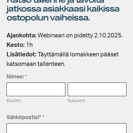
jatkossa asiakkaasi kaikissa
ostopolun vaiheissa.
Ajankohta:
Webinaari on pidetty 2.10.2025.
Kesto:
1h
Lisätiedot:
Täyttämällä lomakkeen pääset
katsomaan tallenteen.
W
Nimesi
*
e
E
S
b
t
u
i
u
k
n
Etunimi
Sukunimi
n
u
a
i
n
a
m
i
Sähköpostisi*
*
r
i
m
i
i
-