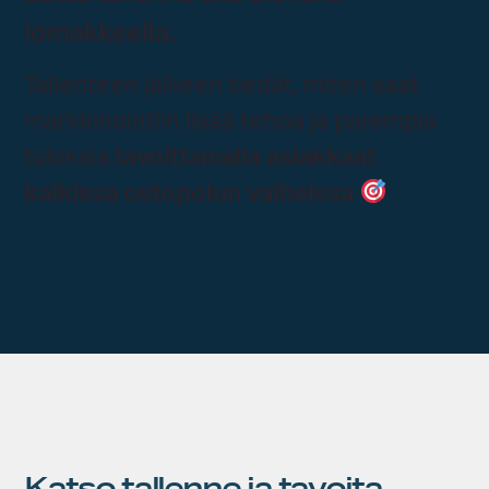
lomakkeella.
Tallenteen jälkeen tiedät, miten saat
markkinointiin lisää tehoa ja parempia
tuloksia
tavoittamalla asiakkaat
kaikissa ostopolun vaiheissa
Katso tallenne ja tavoita