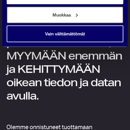
Autamme
a
l
asiakkaitamme
m
Muokkaa
i
LÖYTYMÄÄN
i
t
Vain välttämättömät
a
paremmin verkosta,
o
s
MYYMÄÄN
enemmän
t
a
ja
KEHITTYMÄÄN
m
a
oikean tiedon ja datan
a
n
avulla.
,
e
n
t
ä
l
Olemme onnistuneet tuottamaan
o