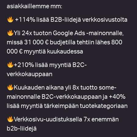
p
asiakkaillemme mm:
u
t
+114% lisää B2B-liidejä verkkosivustolta
9
5
Yli 24x tuoton Google Ads -mainonnalle,
%
missä 31 000 € budjetilla tehtiin lähes 800
?
000 € myyntiä kuukaudessa
+210% lisää myyntiä B2C-
verkkokauppaan
Kuukauden aikana
yli 8x tuotto some-
mainonnalle B2C-verkkokauppaan ja +40%
lisää myyntiä
tärkeimpään tuotekategoriaan
Verkkosivu-uudistuksella 7x enemmän
b2b-liidejä