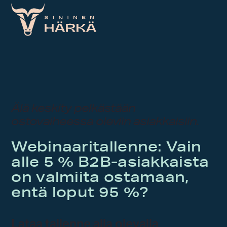
Skip
to
content
Älä keskity pelkästään
ostovaiheessa oleviin asiakkaisiin.
Webinaaritallenne: Vain
alle 5 % B2B-asiakkaista
on valmiita ostamaan,
entä loput 95 %?
Lataa tallenne alla olevalla