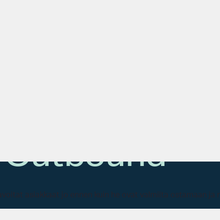
kässä juoksussa joka kerta?
. Outbound
voitat asiakkaat jo ennen kuin he ovat valmiita ostamaan ja m