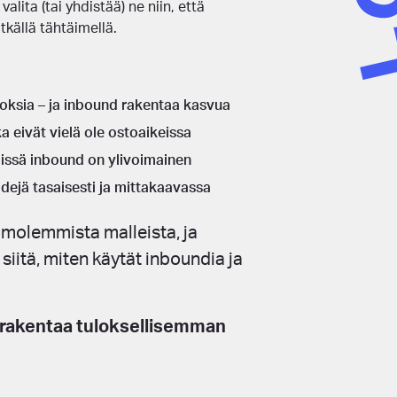
alita (tai yhdistää) ne niin, että
tkällä tähtäimellä.
loksia – ja inbound rakentaa kasvua
a eivät vielä ole ostoaikeissa
 missä inbound on ylivoimainen
idejä tasaisesti ja mittakaavassa
 molemmista malleista, ja
siitä, miten käytät inboundia ja
it rakentaa tuloksellisemman