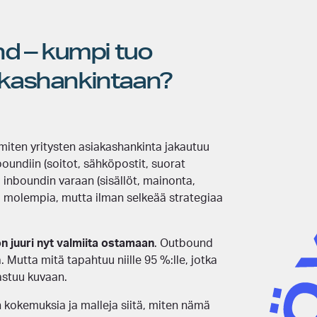
d – kumpi tuo
iakashankintaan?
iten yritysten asiakashankinta jakautuu
oundiin (soitot, sähköpostit, suorat
i inboundin varaan (sisällöt, mainonta,
hdä molempia, mutta ilman selkeää strategiaa
on juuri nyt valmiita ostamaan
. Outbound
 Mutta mitä tapahtuu niille 95 %:lle, jotka
 astuu kuvaan.
kokemuksia ja malleja siitä, miten nämä