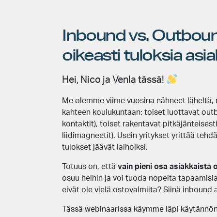
Inbound vs. Outboun
oikeasti tuloksia as
Hei, Nico ja Venla tässä!
Me olemme viime vuosina nähneet läheltä, m
kahteen koulukuntaan: toiset luottavat outb
kontaktit), toiset rakentavat pitkäjänteisest
liidimagneetit). Usein yritykset yrittää te
tulokset jäävät laihoiksi.
Totuus on, että
vain pieni osa asiakkaista 
osuu heihin ja voi tuoda nopeita tapaamisia.
eivät ole vielä ostovalmiita? Siinä inbound
Tässä webinaarissa käymme läpi käytännön 