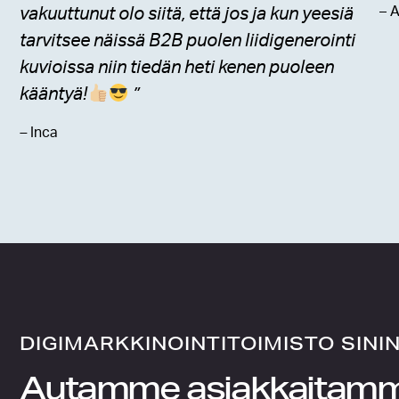
– A
vakuuttunut olo siitä, että jos ja kun yeesiä
tarvitsee näissä B2B puolen liidigenerointi
kuvioissa niin tiedän heti kenen puoleen
kääntyä!
”
–
Inca
DIGIMARKKINOINTITOIMISTO SINI
Autamme asiakkaitam