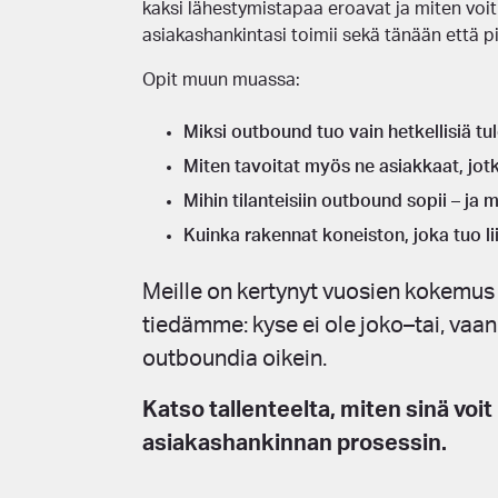
kaksi lähestymistapaa eroavat ja miten voit v
asiakashankintasi toimii sekä tänään että pi
Opit muun muassa:
Miksi outbound tuo vain hetkellisiä tu
Miten tavoitat myös ne asiakkaat, jotk
Mihin tilanteisiin outbound sopii – ja
Kuinka rakennat koneiston, joka tuo li
Meille on kertynyt vuosien kokemus
tiedämme: kyse ei ole joko–tai, vaan 
outboundia oikein.
Katso tallenteelta, miten sinä vo
asiakashankinnan prosessin.