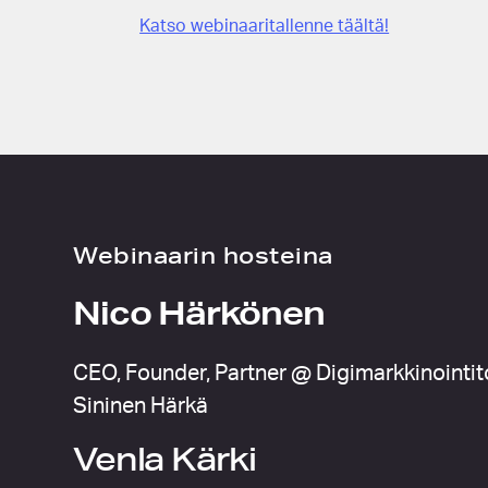
Katso webinaaritallenne täältä!
Webinaarin hosteina
Nico Härkönen
CEO, Founder, Partner @ Digimarkkinointit
Sininen Härkä
Venla Kärki