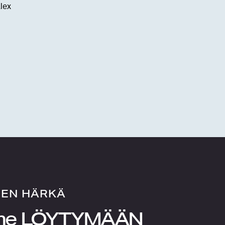
lex
NEN HÄRKÄ
me
LÖYTYMÄÄN