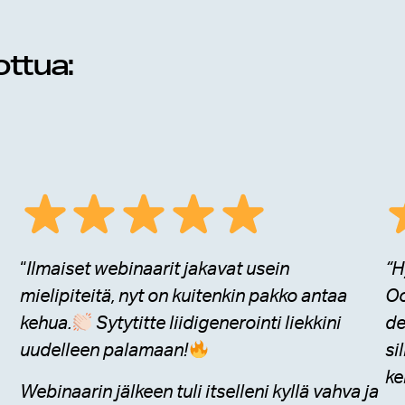
ttua:
“
Ilmaiset webinaarit jakavat usein
“H
mielipiteitä, nyt on kuitenkin pakko antaa
Oo
kehua.
Sytytitte liidigenerointi liekkini
de
uudelleen palamaan!
si
ke
Webinaarin jälkeen tuli itselleni kyllä vahva ja