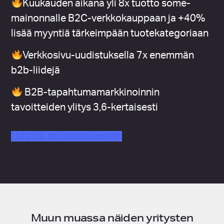
Kuukauden aikana
yli 8x tuotto some-
mainonnalle B2C-verkkokauppaan ja +40%
lisää myyntiä
tärkeimpään tuotekategoriaan
Verkkosivu-uudistuksella 7x enemmän
b2b-liidejä
B2B-tapahtumamarkkinoinnin
tavoitteiden ylitys 3,6-kertaisesti
TUTUSTU REFERENSSEIHIMME
Muun muassa näiden yritysten