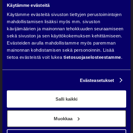
Käytämme evästeitä
Käytämme evästeitä sivuston tiettyjen perustoimintojen
mahdollistamisen lisäksi myös mm. sivuston
kävijämäärien ja mainonnan tehokkuuden seuraamiseen
sekä sivuston ja sen käyttökokemuksen kehittämiseen.
Evästeiden avulla mahdollistamme myös paremman
mainonnan kohdistamisen sekä personoinnin. Lisää
tietoa evästeistä voit lukea
tietosuojaselosteestamme
.
Evästeasetukset
Salli kaikki
DIGIMARKKINOINTITOIMISTO
SININEN HÄRKÄ
Muokkaa
Autamme asiakkaitamme
LÖYTYMÄÄN
paremmin verkosta,