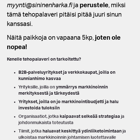
myynti@sininenharka.fi
ja
perustele
, miksi
tämä tehopalaveri pitäisi pitää juuri sinun
kanssasi.
Näitä paikkoja on vapaana 5kp,
joten ole
nopea!
Kenelle tehopalaveri on tarkoitettu?
B2B-palveluyritykset
ja
verkkokaupat
, joilla on
kunnianhimo kasvaa
Yrityksille, joilla on
ymmärrys markkinoinnin
merkityksestä ja tärkeydestä
Yritykset, joilla on jo markkinointibudjetti ja
halu
investoida tuloksiin
Organisaatiot, jotka
kaipaavat selkeää strategiaa
ja
johdonmukaista toteutusta
Tiimit, jotka
haluavat keskittyä ydinliiketoimintaan
ja
ulkoistaa markkinoinnin johtamisen luotettavalle