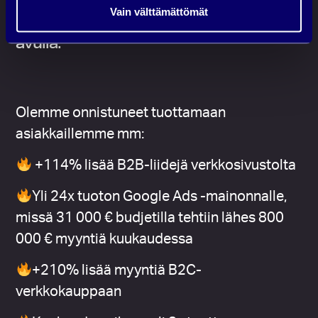
MYYMÄÄN
enemmän ja
Vain välttämättömät
KEHITTYMÄÄN
oikean tiedon ja datan
avulla.
Olemme onnistuneet tuottamaan
asiakkaillemme mm:
+114% lisää B2B-liidejä verkkosivustolta
Yli 24x tuoton Google Ads -mainonnalle,
missä 31 000 € budjetilla tehtiin lähes 800
000 € myyntiä kuukaudessa
+210% lisää myyntiä B2C-
verkkokauppaan